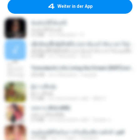
Weiter in der App
ฉันมันก็ดีได้แค่นี้
ฉันมันก็ดีได้แค่นี้
4.2 MB
vor 9 Monaten
D
ເຊົາຮ້ອງເຖົ້າຊິເອົາທໍ່ໃດ (เซาฮ้องเถ้าสิเอาเท่าใด) ບຸນເກີດ ຫນູຫ່ວງ ft. ໂສພາ ຈຸນທະລາ
ເຊົາຮ້ອງເຖົ້າຊິເອົາທໍ່ໃດ (เซาฮ้องเถ้าสิเอาเท่าใด) ບຸນເກີດ ຫນູຫ່ວງ ft. ໂສພາ ຈຸນທະລາ
6.0 MB
vor 2 Monaten
But G.
Tomodachi Life Living the Dream [NSP].torrent
252 KB
vor 2 Monaten
margob
ผู้บ่าวเสื้อปุ๋ย
ผู้บ่าวเสื้อปุ๋ย
5.2 MB
vor etwa einem Jahr
Mith 9.
กุหลาบ (KULARB)
กุหลาบ (KULARB)
5.9 MB
vor etwa einem Jahr
Suwan J.
หนูน้อยสู้ชีวิตกับภารกิจเลี้ยงพี่ชายทั้งห้า.pdf
27.2 MB
vor 17 Tagen
Pandarin