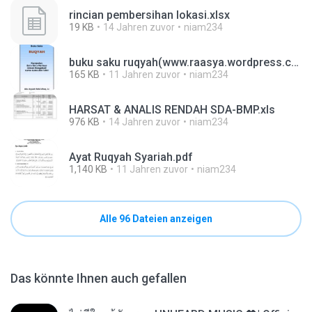
rincian pembersihan lokasi.xlsx
19 KB
14 Jahren zuvor
niam234
buku saku ruqyah(www.raasya.wordpress.com).pdf
165 KB
11 Jahren zuvor
niam234
HARSAT & ANALIS RENDAH SDA-BMP.xls
976 KB
14 Jahren zuvor
niam234
Ayat Ruqyah Syariah.pdf
1,140 KB
11 Jahren zuvor
niam234
Alle 96 Dateien anzeigen
Das könnte Ihnen auch gefallen