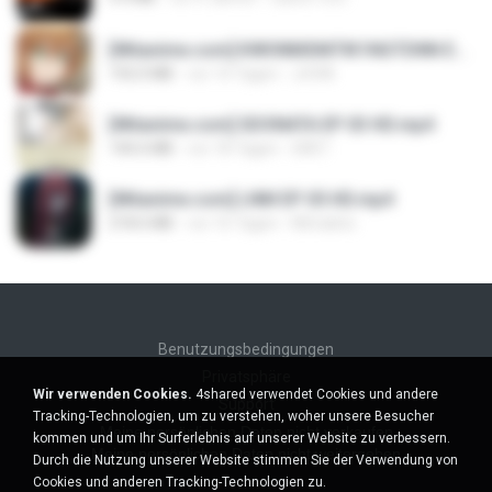
[Witanime.com] KWONMSNITIK1NGTDNN EP 04 HD.mp4
192.0 MB
vor 14 Tagen
JUVIA
[Witanime.com] SDONATA EP 03 HD.mp4
140.6 MB
vor 18 Tagen
GRET
[Witanime.com] LNM EP 05 HD.mp4
218.6 MB
vor 16 Tagen
MUrabito
Benutzungsbedingungen
Privatsphäre
Wir verwenden Cookies.
4shared verwendet Cookies und andere
Support
Tracking-Technologien, um zu verstehen, woher unsere Besucher
Meine persönlichen Daten nicht verkaufen
kommen und um Ihr Surferlebnis auf unserer Website zu verbessern.
Meine persönlichen Daten nicht weitergeben
Durch die Nutzung unserer Website stimmen Sie der Verwendung von
Cookies und anderen Tracking-Technologien zu.