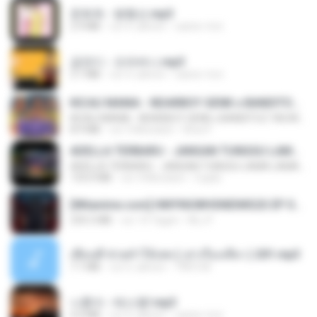
문희옥 - 평행선.mp3
2.9 MB
vor 4 Jahren
castor-trot
금잔디 - 오라버니.mp3
3.1 MB
vor 4 Jahren
castor-trot
KICAU MANIA - NDARBOY GENK x BANDITOZ YAOW 86 (OFFICIAL LYRIC VIDEO) GAS POL NDANGAK
KICAU MANIA - NDARBOY GENK x BANDITOZ YAOW 86 (OFFICIAL LYRIC VIDEO) GAS POL NDANGAK
8.9 MB
vor 3 Monaten
Rina P.
ADELLA TERBARU - JANGAN TUNGGU LAMA LAMA - GELAS RETAK - OM ADELLA FULL ALBUM TERBARU 2026
ADELLA TERBARU - JANGAN TUNGGU LAMA LAMA - GELAS RETAK - OM ADELLA FULL ALBUM TERBARU 2026
133.0 MB
vor 4 Monaten
Cuplis
[Witanime.com] HMYNGWHSNIDMS2S EP 04 HD.mp4
235.5 MB
vor 14 Tagen
KILJY
เพื่อนพี่ ช่วยทำให้เสด ( เล่าเรื่องเสียว ) 201.mp3
7.1 MB
vor 6 Jahren
TNP2 M.
나훈아 - 테스형!.mp3
4.4 MB
vor 4 Jahren
castor-trot