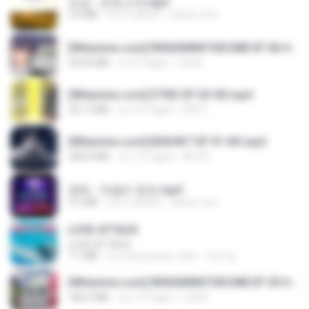
진성 - 보릿고개.mp3
3.4 MB
vor 4 Jahren
castor-trot
[Witanime.com] RKNGMNNTSRCMB EP 06 HD.mp4
294.8 MB
vor 8 Tagen
LOLKI
[Witanime.com] DTRD EP 03 HD.mp4
321.3 MB
vor 16 Tagen
DRTY
[Witanime.com] BSKHKT EP 01 HD.mp4
408.9 MB
vor 13 Tagen
BLITR
영탁 - 막걸리 한잔.mp3
3.2 MB
vor 3 Jahren
castor-trot
LOVE ATTACK
LOVE ATTACK
7.1 MB
vor etwa einem Jahr
지빈 임.
[Witanime.com] RKNGMNNTSRCMB EP 05 HD.mp4
186.0 MB
vor 15 Tagen
LOLKI