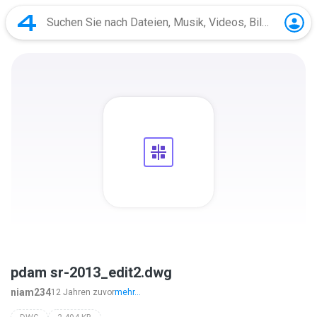
pdam sr-2013_edit2.dwg
niam234
12 Jahren zuvor
mehr...