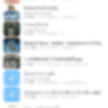
Pyrite (Fool's Gold)
Pyrite (Fool's Gold)
3.4 MB
vor 12 Jahren
princess Y.
สายลมเจ็บปวด
สายลมเจ็บปวด
4.0 MB
vor 8 Monaten
D
Wrath & Glory - Aeldari - Inheritance of Embers.pdf
53.7 MB
vor 2 Jahren
federico f
1_DOWNLOAD_FOURSHARED.jpg
1.9 MB
vor 12 Monaten
Wtlprodthree A.
เอิ้นเธอว่าความฮัก
เอิ้นเธอว่าความฮัก
4.1 MB
vor 2 Monaten
ถามพ่อ&#39;พ ม.
เมียน้อยเหงา พาเสียวค่ะ18+เล่าเรื่องเสียว.mp3
14.2 MB
vor 7 Jahren
อมรพันธ์ จ.