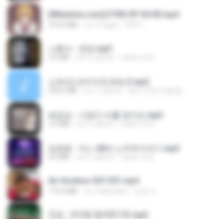
[Witanime.com] DTRD EP 04 HD.mp4
279.0 MB
vor 9 Tagen
DRTY
나훈아 - 영영.mp3
3.5 MB
vor 4 Jahren
castor-trot
신유리) 유두자위 A to Z.mp3
256.6 MB
vor 2 Jahren
좀비고4인커플 좀.
배금성 - 사랑이 비를 맞아요.mp3
3.5 MB
vor 4 Jahren
castor-trot
임영웅 - 어느 60대 노부부이야기.mp3
4.6 MB
vor 4 Jahren
castor-trot
Air Hostess S01 E01.mp4
174.4 MB
vor 3 Monaten
민호 이.
진성 - 천년을 빌려준다면.mp3