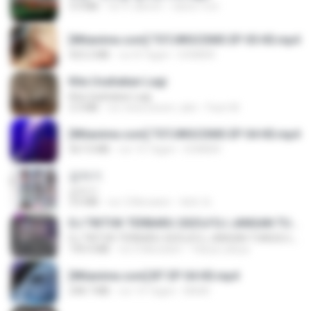
3.4 MB
vor 4 Jahren
castor-trot
[Witanime.com] TSTJWGCDMS EP 05 HD.mp4
423.2 MB
vor 8 Tagen
DOMISR
Kita Usahakan Lagi
Kita Usahakan Lagi
3.3 MB
vor etwa einem Jahr
Fazri M.
[Witanime.com] TSTJWGCDMS EP 04 HD.mp4
567.0 MB
vor 15 Tagen
DOMISR
갑자기
갑자기
3.0 MB
vor 2 Monaten
복희 박.
DJ TIKTOK TERBARU 2025🎵DJ JANGAN TUNGGU LAMA LAMA NANTI LAMA LAMA 🎵DJ SEDIA AKU SEBELUM HUJAN
DJ TIKTOK TERBARU 2025🎵DJ JANGAN TUNGGU LAMA LAMA NANTI LAMA LAMA 🎵DJ SEDIA AKU SEBELUM HUJAN
199.4 MB
vor 6 Monaten
Yahya Lahiya
[Witanime.com] BT EP 04 HD.mp4
248.7 MB
vor 14 Tagen
BAXK