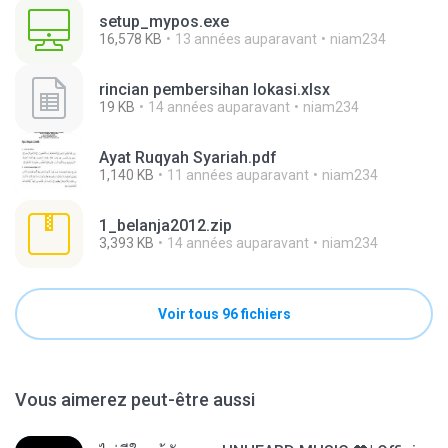
setup_mypos.exe
16,578 KB
13 années auparavant
niam234
rincian pembersihan lokasi.xlsx
19 KB
14 années auparavant
niam234
Ayat Ruqyah Syariah.pdf
1,140 KB
11 années auparavant
niam234
1_belanja2012.zip
3,393 KB
14 années auparavant
niam234
Voir tous 96 fichiers
Vous aimerez peut-être aussi