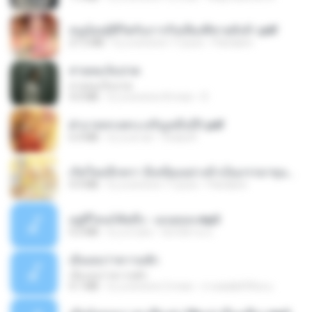
หนูน้อยสู้ชีวิตกับภารกิจเลี้ยงพี่ชายทั้งห้า.pdf
27.2 MB
il y a environ 17 jours
Pandarin
สายลมเจ็บปวด
สายลมเจ็บปวด
4.0 MB
il y a environ 8 mois
D
ฝ่าบาททรงพระเจริญหมื่นปี1.pdf
6.4 MB
il y a un an
Orasa K.
เกิดใหม่อีกครา อี๋เหนียงอย่างข้าเป็นภรรยาขุนนาง 1_ST.pdf
4.9 MB
il y a environ 17 jours
Pandarin
อยู่ที่ไหนก็คิดถึง - เมนทอล.mp3
4.2 MB
il y a 2 ans
มันไม้สาย ม.
เอิ้นเธอว่าความฮัก
เอิ้นเธอว่าความฮัก
4.1 MB
il y a environ 2 mois
ถามพ่อ&#39;พ ม.