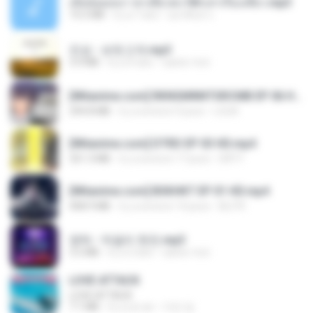
เมียน้อยเหงา พาเสียวค่ะ18+เล่าเรื่องเสียว.mp3
14.2 MB
il y a 7 ans
อมรพันธ์ จ.
진성 - 보릿고개.mp3
3.4 MB
il y a 4 ans
castor-trot
[Witanime.com] RKNGMNNTSRCMB EP 06 HD.mp4
294.8 MB
il y a environ 9 jours
LOLKI
[Witanime.com] DTRD EP 03 HD.mp4
321.3 MB
il y a environ 17 jours
DRTY
[Witanime.com] BSKHKT EP 01 HD.mp4
408.9 MB
il y a environ 14 jours
BLITR
영탁 - 막걸리 한잔.mp3
3.2 MB
il y a 3 ans
castor-trot
LOVE ATTACK
LOVE ATTACK
7.1 MB
il y a un an
지빈 임.