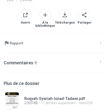
DWG
2,494 KB
Ouvrir
À la
Téléchargez
Partager
bibliothèque
Rapport
Commentaires
0
Plus de ce dossier
Ruqyah-Syariah-Isnad-Tadawi.pdf
2,920 KB
11 années auparavant
niam234