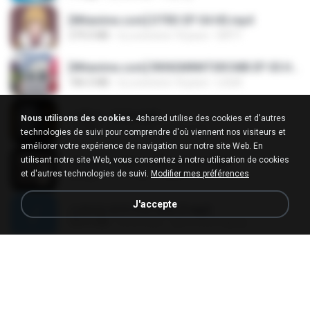
[Witanime.com] DTRD EP 04 HD.mp4
279.0 MB
il y a environ 10 jours
DRTY
[Witanime.com] RKNGMNNTSRCMB EP 05 HD.mp4
186.0 MB
il y a environ 16 jours
LOLKI
나훈아 - 영영.mp3
Nous utilisons des cookies.
4shared utilise des cookies et d'autres
3.5 MB
il y a 4 ans
castor-trot
technologies de suivi pour comprendre d'où viennent nos visiteurs et
améliorer votre expérience de navigation sur notre site Web. En
utilisant notre site Web, vous consentez à notre utilisation de cookies
배금성 - 사랑이 비를 맞아요.mp3
et d'autres technologies de suivi.
Modifier mes préférences
3.5 MB
il y a 4 ans
castor-trot
J'accepte
신유리) 유두자위 A to Z.mp3
256.6 MB
il y a 2 ans
좀비고4인커플 좀.
Air Hostess S01 E01.mp4
174.4 MB
il y a environ 3 mois
민호 이.
임영웅 - 어느 60대 노부부이야기.mp3