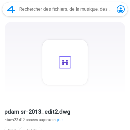
pdam sr-2013_edit2.dwg
niam234
12 années auparavant
plus...