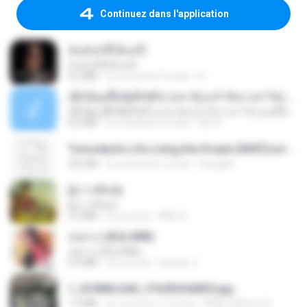
Continuez dans l'application
ฉันมันก็ดีได้แค่นี้
ฉันมันก็ดีได้แค่นี้
4.2 MB
il y a environ 9 mois
D
ເຊົາຮ້ອງເຖົ້າຊິເອົາທໍ່ໃດ (เซาฮ้องเถ้าสิเอาเท่าใด) ບຸນເກີດ ຫນູຫ່ວງ ft. ໂສພາ ຈຸນທະລາ
ເຊົາຮ້ອງເຖົ້າຊິເອົາທໍ່ໃດ (เซาฮ้องเถ้าสิเอาเท่าใด) ບຸນເກີດ ຫນູຫ່ວງ ft. ໂສພາ ຈຸນທະລາ
6.0 MB
il y a environ 2 mois
But G.
Tomodachi Life Living the Dream [NSP].torrent
252 KB
il y a environ 2 mois
margob
ผู้บ่าวเสื้อปุ๋ย
ผู้บ่าวเสื้อปุ๋ย
5.2 MB
il y a un an
Mith 9.
กุหลาบ (KULARB)
กุหลาบ (KULARB)
5.9 MB
il y a un an
Suwan J.
1_DOWNLOAD_FOURSHARED.jpg
1.9 MB
il y a environ 12 mois
Wtlprodthree A.