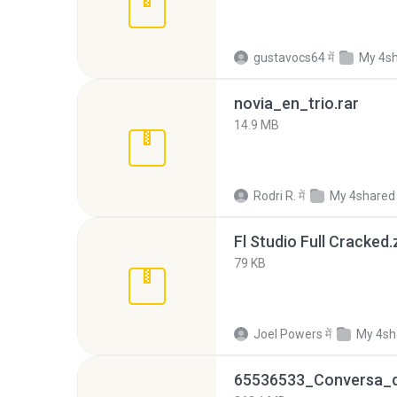
gustavocs64
में
My 4s
novia_en_trio.rar
14.9 MB
Rodri R.
में
My 4shared
Fl Studio Full Cracked.
79 KB
Joel Powers
में
My 4sh