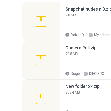
Snapchat nudes n 3.zi
2.8 MB
Baixar Q.
में
My 4share
Camera Roll.zip
70.5 MB
Diego
में
DIEGO PC
New folder xx.zip
808.4 MB