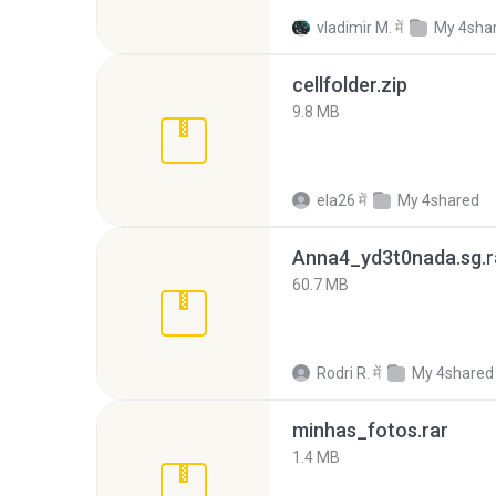
vladimir M.
में
My 4sha
cellfolder.zip
9.8 MB
ela26
में
My 4shared
Anna4_yd3t0nada.sg.r
60.7 MB
Rodri R.
में
My 4shared
minhas_fotos.rar
1.4 MB