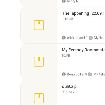
henry N.
TheFappening_22.09.1
1.16 GB
erick_lover4
में
My 4sh
My Femboy Roommate F
62 KB
Beau Collier
में
My 4sh
ouh!.zip
95.6 MB