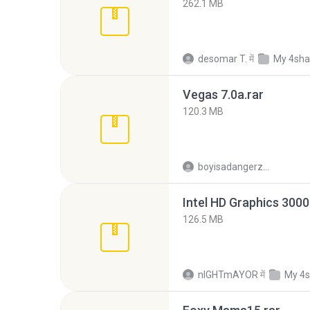
262.1 MB
desomar T.
में
My 4sha
Vegas 7.0a.rar
120.3 MB
boyisadangerzone
126.5 MB
nIGHTmAYOR
में
My 4s