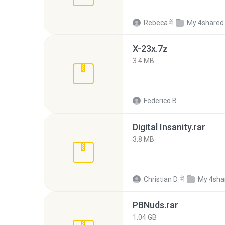
Rebeca
में
My 4shared
X-23x.7z
3.4 MB
Federico B.
Digital Insanity.rar
3.8 MB
Christian D.
में
My 4sha
PBNuds.rar
1.04 GB