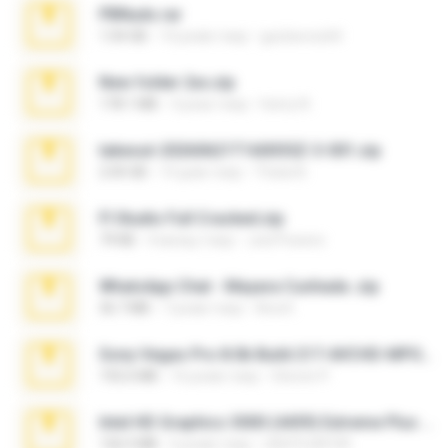
PBNuds.rar
1.04 GB
10 років тому
gustavocs64
New folder 2xx.zip
178.1 MB
3 роки тому
henry N.
takeout-20260621T160055Z-3-001.zip
2.00 GB
14 днів тому
Thata N.
Fl Studio Full Cracked.zip
79 KB
4 місяці тому
Joel Powers
WhatsApp Chat - Mayara Cunhada .zip
36.7 MB
7 років тому
Ana K.
Sony Vegas Pro 8.0b Build 217-AVCHD-MPG-AC3 FIXED.7z
192.6 MB
16 років тому
Steven P.
Intel HD Graphics 3000 (4459) Extreme Plus 2.0.zip
126.5 MB
6 років тому
nIGHTmAYOR