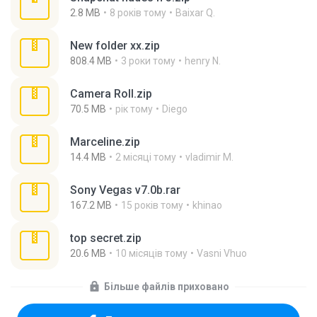
2.8 MB
8 років тому
Baixar Q.
New folder xx.zip
808.4 MB
3 роки тому
henry N.
Camera Roll.zip
70.5 MB
рік тому
Diego
Marceline.zip
14.4 MB
2 місяці тому
vladimir M.
Sony Vegas v7.0b.rar
167.2 MB
15 років тому
khinao
top secret.zip
20.6 MB
10 місяців тому
Vasni Vhuo
Більше файлів приховано