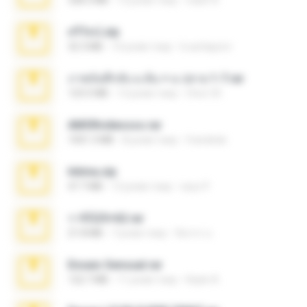
328.3 MB
12 років тому
naatr N.
ศรีรัตน์.zip
32.3 MB
10 років тому
b.auttaporn
ภาพบันทึกลับ ม.ต้น + ม.ปลาย 1-7.rar
123.5 MB
12 років тому
Chut-35
AMORvideosss.rar
1001.3 MB
8 років тому
frandede
Intima.zip
47.7 MB
12 років тому
seyo P.
ราชินี25+62.rar
21.8 MB
7 років тому
จิตรกร อ.
Ensaio Sensual.rar
122.7 MB
11 років тому
Kayle A.