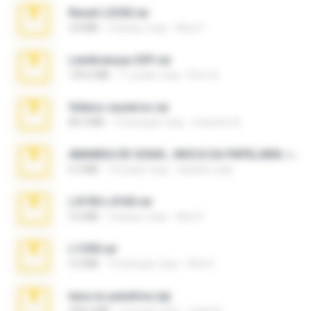
Reset L3250.rar
2.8 MB
2 місяці тому
Alex P.
Lembranças EX!!.rar
159.6 MB
11 років тому
Étori A.
Videos caseiros.rar
89.4 MB
10 місяців тому
maninho B.
AMANDA DE GOIAS , MOCA DA PAPELARIA .rar
6.3 MB
15 років тому
daniela_kabi
L4150-L4160.rar
5.0 MB
3 місяці тому
Alex P.
L1250.rar
5.3 MB
10 місяців тому
Alfa P.
tava no pendrive.zip