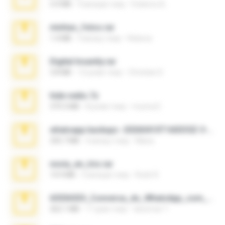
3.4 MB
9 місяців тому
Federico B.
minhas_fotos.rar
1.4 MB
3 місяці тому
Rebeca
Digital Insanity.rar
3.8 MB
12 років тому
Christian D.
hide vedio.7z
379.3 MB
8 років тому
munna E.
whatsapp backups -20260410T160335Z-3-001.zip
335.7 MB
4 місяці тому
Maria
novia_en_trio.rar
14.9 MB
5 місяців тому
Rodri R.
65536533_Conversa_do_WhatsApp_com_Meu_Esposo.zip
262.1 MB
17 днів тому
desomar T.