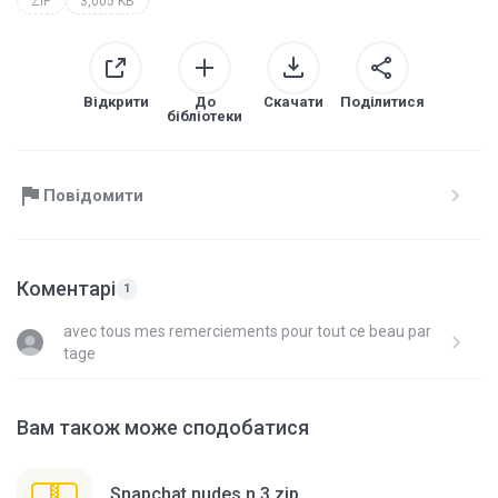
ZIP
3,005 KB
Відкрити
До
Скачати
Поділитися
бібліотеки
Повідомити
Коментарі
1
avec tous mes remerciements pour tout ce beau par
tage
Вам також може сподобатися
Snapchat nudes n 3.zip