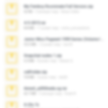
My Femboy Roommate Full Version.zip
62 KB
5 місяців тому
Beau Collier
4-5-2015.rar
8.8 MB
11 років тому
extra_precautions
Junior Miss Pageant 1999 Series (Volume I Part I NC 6).7z
53.5 MB
12 років тому
luis M.
Snapchat nudes 1.zip
6.0 MB
8 років тому
Baixar Q.
cellfolder.zip
9.8 MB
3 роки тому
ela26
Anna4_yd3t0nada.sg.rar
60.7 MB
5 місяців тому
Rodri R.
X-23x.7z