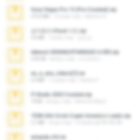
Sony Vegas Pro 13 (Pre-Cracked).zip
272.0 MB
10 років тому
Mellicent D.
김지윤의 iCloud 사진.zip
9.6 MB
7 років тому
성경 김.
takeout-20260624T040626Z-6-003.zip
2.00 GB
місяць тому
อรรถพงษ์ บ.
eu_e_ana_videos[1].rar
5.5 MB
11 років тому
Adriano F.
Fl Studio 2025 Cracked.zip
73 KB
місяць тому
Maverick Mayer
7258 USA Circle Crypto Investors Leads.zip
3.1 MB
23 дні тому
cmqadeer@786786786
amanda sfd.rar