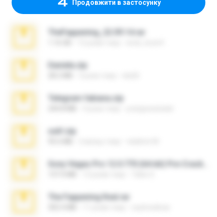
Продовжити в застосунку
TheFappening_22.09.14.rar
1.16 GB
12 років тому
erick_lover4
Daniela.zip
28.2 MB
3 роки тому
ela26
Telegram fabiana.zip
244.8 MB
4 роки тому
yrangravanatal
ouh!.zip
95.6 MB
2 місяці тому
vladimir M.
Sony Vegas Pro 12.0.770 (64-bit) Pre-Cracked.zip
137.0 MB
12 років тому
Tales S.
The Fappening final.rar
302.4 MB
11 років тому
raulmedinax