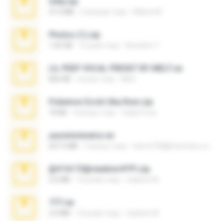
milly.zip
31.0 MB
6 місяців тому
Milene M.
Photos (1).zip
1.60 GB
15 днів тому
Anacleto T.
LIL PEEP VOCAL PRESET BY MELT.rar
826 KB
4 роки тому
Melt ..
Pokemon Ecchi Gba Rom.zip
70 KB
4 місяці тому
Caleb Price
yasminmineira.rar
647.5 MB
2 місяці тому
letiro5708@fanchatu.com
@#16173@vladimir#!!!!!!.zip
2.6 MB
10 років тому
vladimir M.
777.rar
2.0 MB
10 років тому
vladimir M.