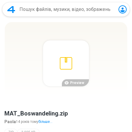
Preview
MAT_Boswandeling.zip
Paola
14 років тому
більше...