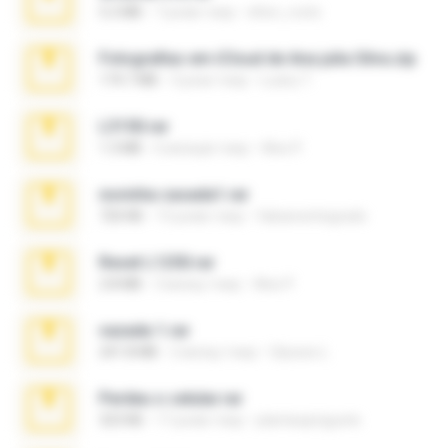
5.2 MB
7 років тому
elton_roots
Fotografias em iCloud de Ana julia Silva.zip
174.7 MB
3 роки тому
Luany T.
L3150.rar
1.3 MB
6 місяців тому
Alex P.
novinha casada1.rar
720 KB
15 років тому
fabianointegrado
Reset L1250.rar
2.8 MB
3 місяці тому
Alex P.
vazada 1.rar
241.8 MB
2 місяці тому
Ulysses L.
Perdeu o celular.rar
323 KB
17 років тому
plantaopiriguete