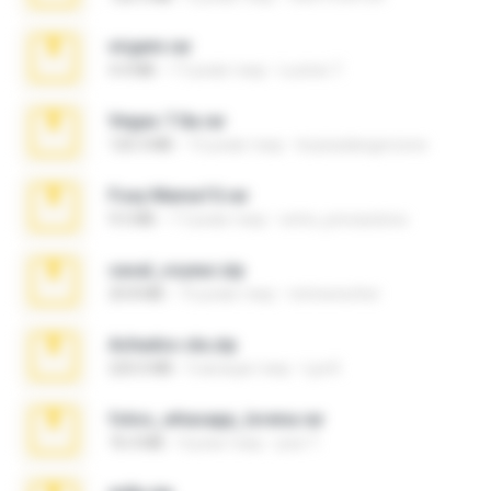
virgem.rar
4.4 MB
17 років тому
Lucinei 7.
Vegas 7.0a.rar
120.3 MB
15 років тому
boyisadangerzone
Foxy Mama15.rar
9.5 MB
17 років тому
extra_precautions
casal_voyeur.zip
20.8 MB
15 років тому
netowescher
Achados sla.zip
220.0 MB
5 місяців тому
Lya K.
fotos_whasapp_lorena.rar
76.4 MB
4 роки тому
jose T.