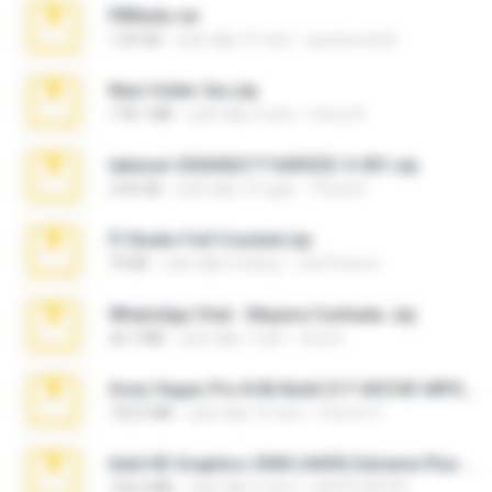
PBNuds.rar
1.04 GB
cách đây 10 năm
gustavocs64
New folder 2xx.zip
178.1 MB
cách đây 3 năm
henry N.
takeout-20260621T160055Z-3-001.zip
2.00 GB
cách đây 14 ngày
Thata N.
Fl Studio Full Cracked.zip
79 KB
cách đây 4 tháng
Joel Powers
WhatsApp Chat - Mayara Cunhada .zip
36.7 MB
cách đây 7 năm
Ana K.
Sony Vegas Pro 8.0b Build 217-AVCHD-MPG-AC3 FIXED.7z
192.6 MB
cách đây 16 năm
Steven P.
Intel HD Graphics 3000 (4459) Extreme Plus 2.0.zip
126.5 MB
cách đây 6 năm
nIGHTmAYOR