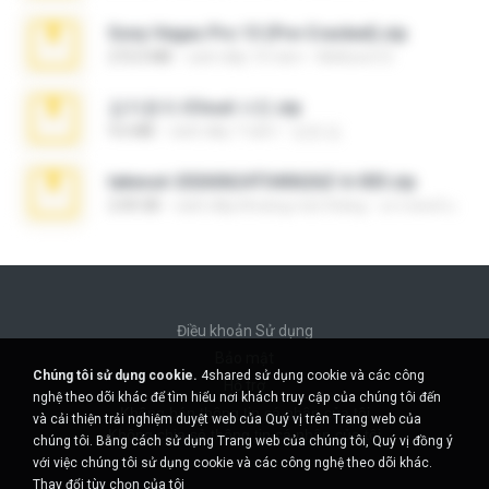
Sony Vegas Pro 13 (Pre-Cracked).zip
272.0 MB
cách đây 10 năm
Mellicent D.
김지윤의 iCloud 사진.zip
9.6 MB
cách đây 7 năm
성경 김.
takeout-20260624T040626Z-6-003.zip
2.00 GB
cách đây khoảng một tháng
อรรถพงษ์ บ.
Điều khoản Sử dụng
Bảo mật
Chúng tôi sử dụng cookie.
4shared sử dụng cookie và các công
Hỗ trợ
nghệ theo dõi khác để tìm hiểu nơi khách truy cập của chúng tôi đến
Không bán thông tin cá nhân của tôi
và cải thiện trải nghiệm duyệt web của Quý vị trên Trang web của
Không chia sẻ thông tin cá nhân của tôi
chúng tôi. Bằng cách sử dụng Trang web của chúng tôi, Quý vị đồng ý
với việc chúng tôi sử dụng cookie và các công nghệ theo dõi khác.
Thay đổi tùy chọn của tôi