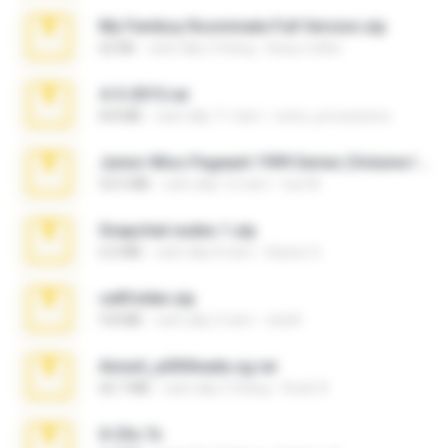
My Femboy Roommate Full Version.zip
62 KB
cách đây 5 tháng
Beau Collier
4-5-2015.rar
8.8 MB
cách đây 11 năm
extra_precautions
Junior Miss Pageant 1999 Series (Volume I Part I NC 6).7z
53.5 MB
cách đây 12 năm
luis M.
Snapchat nudes 1.zip
6.0 MB
cách đây 8 năm
Baixar Q.
cellfolder.zip
9.8 MB
cách đây 3 năm
ela26
Anna4_yd3t0nada.sg.rar
60.7 MB
cách đây 5 tháng
Rodri R.
X-23x.7z