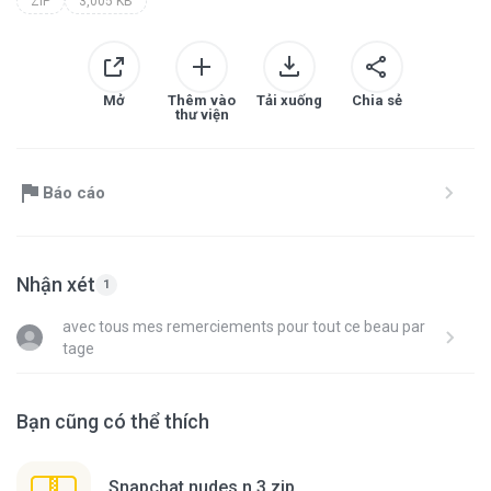
ZIP
3,005 KB
Mở
Thêm vào
Tải xuống
Chia sẻ
thư viện
Báo cáo
Nhận xét
1
avec tous mes remerciements pour tout ce beau par
tage
Bạn cũng có thể thích
Snapchat nudes n 3.zip