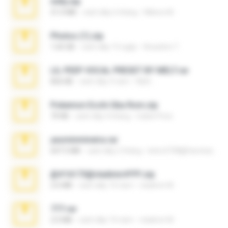
milly.zip
31.0 MB
cách đây 6 tháng
Milene M.
Photos (1).zip
1.60 GB
cách đây 15 ngày
Anacleto T.
LIL PEEP VOCAL PRESET BY MELT.rar
826 KB
cách đây 4 năm
Melt ..
Pokemon Ecchi Gba Rom.zip
70 KB
cách đây 4 tháng
Caleb Price
yasminmineira.rar
647.5 MB
cách đây 2 tháng
letiro5708@fanchatu.com
@#16173@vladimir#!!!!!!.zip
2.6 MB
cách đây 10 năm
vladimir M.
777.rar
2.0 MB
cách đây 10 năm
vladimir M.