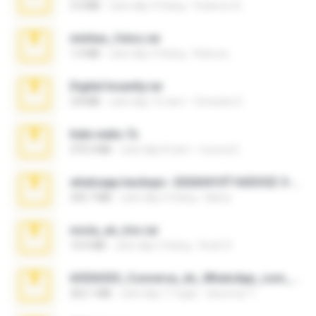
3.4 MB
cách đây 9 tháng
Federico B.
minhas_fotos.rar
1.4 MB
cách đây 3 tháng
Rebeca
Digital Insanity.rar
3.8 MB
cách đây 12 năm
Christian D.
hide vedio.7z
379.3 MB
cách đây 8 năm
munna E.
whatsapp backups -20260410T160335Z-3-001.zip
335.7 MB
cách đây 4 tháng
Maria
novia_en_trio.rar
14.9 MB
cách đây 5 tháng
Rodri R.
65536533_Conversa_do_WhatsApp_com_Meu_Esposo.zip
262.1 MB
cách đây 17 ngày
desomar T.