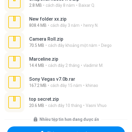
2.8 MB
cách đây 8 năm
Baixar Q.
New folder xx.zip
808.4 MB
cách đây 3 năm
henry N.
Camera Roll.zip
70.5 MB
cách đây khoảng một năm
Diego
Marceline.zip
14.4 MB
cách đây 2 tháng
vladimir M.
Sony Vegas v7.0b.rar
167.2 MB
cách đây 15 năm
khinao
top secret.zip
20.6 MB
cách đây 10 tháng
Vasni Vhuo
Nhiều tệp tin hơn đang được ẩn