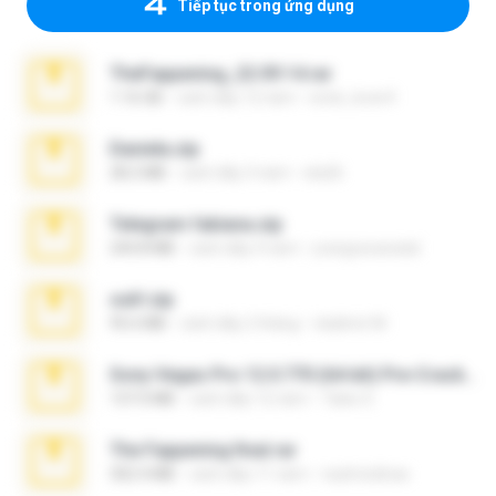
Tiếp tục trong ứng dụng
TheFappening_22.09.14.rar
1.16 GB
cách đây 12 năm
erick_lover4
Daniela.zip
28.2 MB
cách đây 3 năm
ela26
Telegram fabiana.zip
244.8 MB
cách đây 4 năm
yrangravanatal
ouh!.zip
95.6 MB
cách đây 2 tháng
vladimir M.
Sony Vegas Pro 12.0.770 (64-bit) Pre-Cracked.zip
137.0 MB
cách đây 12 năm
Tales S.
The Fappening final.rar
302.4 MB
cách đây 11 năm
raulmedinax