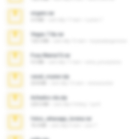
virgem.rar
4.4 MB
cách đây 17 năm
Lucinei 7.
Vegas 7.0a.rar
120.3 MB
cách đây 15 năm
boyisadangerzone
Foxy Mama15.rar
9.5 MB
cách đây 17 năm
extra_precautions
casal_voyeur.zip
20.8 MB
cách đây 15 năm
netowescher
Achados sla.zip
220.0 MB
cách đây 5 tháng
Lya K.
fotos_whasapp_lorena.rar
76.4 MB
cách đây 4 năm
jose T.