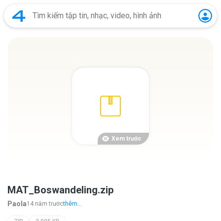
Xem trước
MAT_Boswandeling.zip
Paola
14 năm trước
thêm...