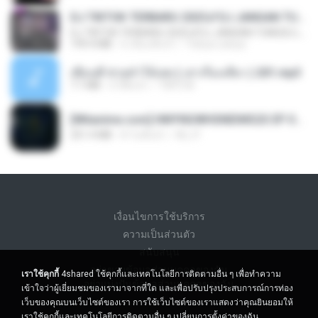
DJ TIKTOK TERBARU 2025🎵DJ JANGAN TUNGGU LAMA LAMA NANTI LAMA LAMA 🎵DJ SEDIA AKU SEBELUM HUJAN
DJ TIKTOK TERBARU 2025🎵DJ JANGAN TUNGGU LAMA LAMA NANTI LAMA LAMA 🎵DJ SEDIA AKU SEBELUM HUJAN
199.4 MB
6 เดือนที่แล้ว
Yahya Lahiya
เพื่อนพี่ ช่วยทำให้เสด ( เล่าเรื่องเสียว ) 201.mp3
7.1 MB
6 ปีที่แล้ว
TNP2 M.
[Witanime.com] HMYNGWHSNIDMS2S EP 05 HD.mp4
251.4 MB
8 วันที่แล้ว
KILJY
เงื่อนไขการใช้บริการ
ความเป็นส่วนตัว
สนับสนุน
อย่าขายข้อมูลส่วนบุคคลของฉัน
เราใช้คุกกี้
4shared ใช้คุกกี้และเทคโนโลยีการติดตามอื่น ๆ เพื่อทำความ
อย่าแบ่งปันข้อมูลส่วนบุคคลของฉัน
เข้าใจว่าผู้เยี่ยมชมของเรามาจากที่ใด และเพื่อปรับปรุงประสบการณ์การท่อง
เว็บของคุณบนเว็บไซต์ของเรา การใช้เว็บไซต์ของเราแสดงว่าคุณยินยอมให้
เราใช้คุกกี้และเทคโนโลยีการติดตามอื่น ๆ
เปลี่ยนการตั้งค่าของฉัน