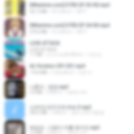
[Witanime.com] DTRD EP 03 HD.mp4
321.3 MB
18 วันที่แล้ว
DRTY
[Witanime.com] DTRD EP 04 HD.mp4
279.0 MB
10 วันที่แล้ว
DRTY
LOVE ATTACK
LOVE ATTACK
7.1 MB
ประมาณหนึ่งปีที่แล้ว
지빈 임.
Air Hostess S01 E01.mp4
174.4 MB
3 เดือนที่แล้ว
민호 이.
나훈아 - 영영.mp3
3.5 MB
4 ปีที่แล้ว
castor-trot
신유리) 유두자위 A to Z.mp3
256.6 MB
2 ปีที่แล้ว
좀비고4인커플 좀.
배금성 - 사랑이 비를 맞아요.mp3
3.5 MB
4 ปีที่แล้ว
castor-trot