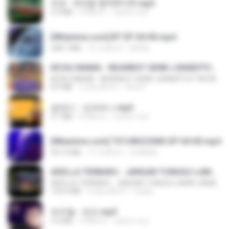
진성 - 천년을 빌려준다면.mp3
3.4 MB
4 ปีที่แล้ว
castor-trot
[Witanime.com] BT EP 04 HD.mp4
248.7 MB
15 วันที่แล้ว
BAXK
KICAU MANIA - NDARBOY GENK x BANDITOZ YAOW 86 (OFFICIAL LYRIC VIDEO) GAS POL NDANGAK
KICAU MANIA - NDARBOY GENK x BANDITOZ YAOW 86 (OFFICIAL LYRIC VIDEO) GAS POL NDANGAK
8.9 MB
3 เดือนที่แล้ว
Rina P.
금잔디 - 오라버니.mp3
3.1 MB
4 ปีที่แล้ว
castor-trot
[Witanime.com] TSTJWGCDMS EP 04 HD.mp4
567.0 MB
17 วันที่แล้ว
DOMISR
ADELLA TERBARU - JANGAN TUNGGU LAMA LAMA - GELAS RETAK - OM ADELLA FULL ALBUM TERBARU 2026
ADELLA TERBARU - JANGAN TUNGGU LAMA LAMA - GELAS RETAK - OM ADELLA FULL ALBUM TERBARU 2026
133.0 MB
4 เดือนที่แล้ว
Cuplis
박우철 - 연모.mp3
3.5 MB
4 ปีที่แล้ว
castor-trot