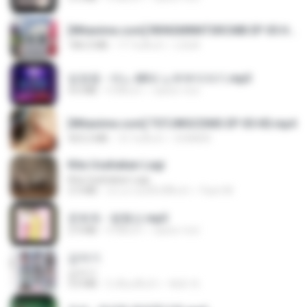
[Witanime.com] RKNGMNNTSRCMB EP 05 HD.mp4
186.0 MB
17 วันที่แล้ว
LOLKI
임영웅 - 어느 60대 노부부이야기.mp3
4.6 MB
4 ปีที่แล้ว
castor-trot
[Witanime.com] TSTJWGCDMS EP 05 HD.mp4
423.2 MB
10 วันที่แล้ว
DOMISR
Kita Usahakan Lagi
Kita Usahakan Lagi
3.3 MB
ประมาณหนึ่งปีที่แล้ว
Fazri M.
문희옥 - 평행선.mp3
2.9 MB
4 ปีที่แล้ว
castor-trot
갑자기
갑자기
3.0 MB
2 เดือนที่แล้ว
복희 박.