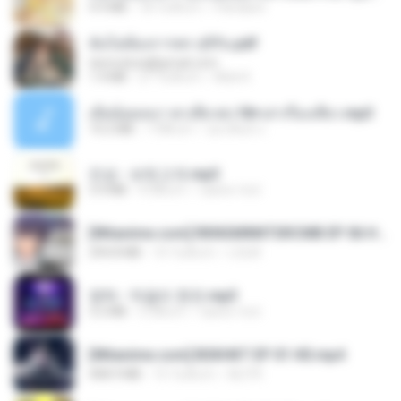
4.9 MB
18 วันที่แล้ว
Pandarin
ฉันไม่ต้องการพร สุจิรัน.pdf
tanmobza@gmail.com
1.4 MB
27 วันที่แล้ว
Mob K.
เมียน้อยเหงา พาเสียวค่ะ18+เล่าเรื่องเสียว.mp3
14.2 MB
7 ปีที่แล้ว
อมรพันธ์ จ.
진성 - 보릿고개.mp3
3.4 MB
4 ปีที่แล้ว
castor-trot
[Witanime.com] RKNGMNNTSRCMB EP 06 HD.mp4
294.8 MB
10 วันที่แล้ว
LOLKI
영탁 - 막걸리 한잔.mp3
3.2 MB
3 ปีที่แล้ว
castor-trot
[Witanime.com] BSKHKT EP 01 HD.mp4
408.9 MB
15 วันที่แล้ว
BLITR