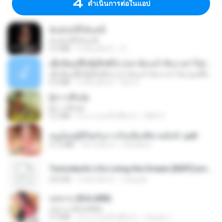
ดำเนินการต่อในแอป
ฉันมันก็ดีได้แค่นี้
ฉันมันก็ดีได้แค่นี้
4.2 MB
9 เดือนที่แล้ว
D
ເຊົາຮ້ອງເຖົ້າຊິເອົາທໍ່ໃດ (เซาฮ้องเถ้าสิเอาเท่าใด) ບຸນເກີດ ຫນູຫ່ວງ ft. ໂສພາ ຈຸນທະລາ
ເຊົາຮ້ອງເຖົ້າຊິເອົາທໍ່ໃດ (เซาฮ้องเถ้าสิเอาเท่าใด) ບຸນເກີດ ຫນູຫ່ວງ ft. ໂສພາ ຈຸນທະລາ
6.0 MB
2 เดือนที่แล้ว
But G.
ผู้บ่าวเสื้อปุ๋ย
ผู้บ่าวเสื้อปุ๋ย
5.2 MB
ประมาณหนึ่งปีที่แล้ว
Mith 9.
หนูน้อยสู้ชีวิตกับภารกิจเลี้ยงพี่ชายทั้งห้า.pdf
27.2 MB
18 วันที่แล้ว
Pandarin
Tomodachi Life Living the Dream [NSP].torrent
252 KB
2 เดือนที่แล้ว
margob
กุหลาบ (KULARB)
กุหลาบ (KULARB)
5.9 MB
ประมาณหนึ่งปีที่แล้ว
Suwan J.