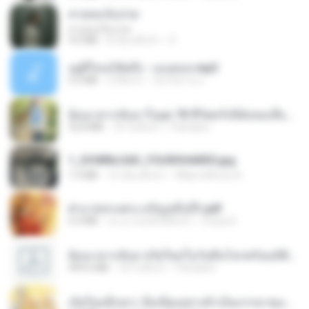
สายลมเจ็บปวด
สายลมเจ็บปวด
4.0 MB
8 เดือนที่แล้ว
D
อยู่ที่ไหนก็คิดถึง - เมนทอล.mp3
4.2 MB
2 ปีที่แล้ว
มันไม้สาย ม.
ย้อนเวลากลับมาในยุค 70 ชีวิตครั้งนี้ฉันขอเลือกเอง จบ.pdf
32.8 MB
18 วันที่แล้ว
Pandarin
1_DOWNLOAD_FOURSHARED.jpg
1.9 MB
12 เดือนที่แล้ว
Wtlprodthree A.
ฝ่าบาททรงพระเจริญหมื่นปี1.pdf
6.4 MB
ประมาณหนึ่งปีที่แล้ว
Orasa K.
ย้อนเวลากลับมาเกิดใหม่ในวันสิ้นโลกพร้อมมิติส่วนตัว 1-443 [จบ] - 揍趴长颈鹿.pdf
499.6 MB
18 วันที่แล้ว
Pandarin
เกิดใหม่อีกครา อี๋เหนียงอย่างข้าเป็นภรรยาขุนนาง 1_ST.pdf