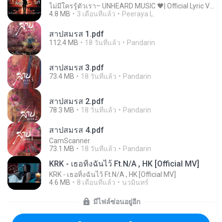
ไม่มีใครรู้ตัวเรา– UNHEARD MUSIC 🖤| Official Lyric Video | เพลงสู้ชีวิต
4.8 MB
3 เดือนที่แล้ว
Peeraya L.
สาปสมรส 1.pdf
112.4 MB
18 วันที่แล้ว
Pandarin
สาปสมรส 3.pdf
73.4 MB
18 วันที่แล้ว
Pandarin
สาปสมรส 2.pdf
78.3 MB
18 วันที่แล้ว
Pandarin
สาปสมรส 4.pdf
CamScanner
73.1 MB
18 วันที่แล้ว
Pandarin
KRK - เธอทิ้งฉันไว้ Ft.N/A , HK [Official MV]
KRK - เธอทิ้งฉันไว้ Ft.N/A , HK [Official MV]
4.6 MB
8 เดือนที่แล้ว
นวมินทร์
มีไฟล์ซ่อนอยู่อีก