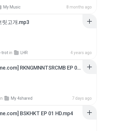
My Music
8 months ago
 보릿고개.mp3
-trot
in
LHR
4 years ago
[Witanime.com] RKNGMNNTSRCMB EP 06 HD.mp4
in
My 4shared
7 days ago
ime.com] BSKHKT EP 01 HD.mp4