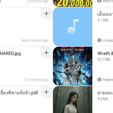
d
2 months ago
Mith 9
เอิ้นเธ
4.1 MB
about a year ago
ถามพ่
ARED.jpg
53.7 MB
12 months ago
federi
ลี้ยงพี่ชายทั้งห้า.pdf
สายลมเ
4.0 MB