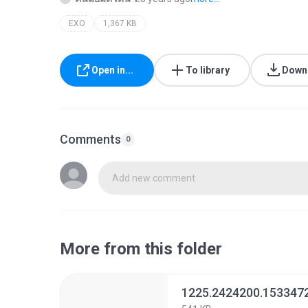
EXO
1,367 KB
Open in...
To library
Down
Comments
0
Add new comment
More from this folder
1225.2424200.153347