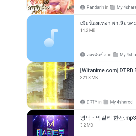
Pandarin
in
My 4shar
14.2 MB
อมรพันธ์ จ.
in
My 4sha
[Witanime.com] DTRD 
321.3 MB
DRTY
in
My 4shared
영탁 - 막걸리 한잔.mp3
3.2 MB