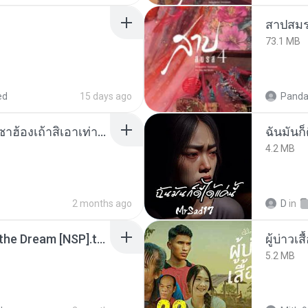
สาปสมร
73.1 MB
ed
15 days ago
Panda
ເຊົາຮ້ອງເຖົ້າຊິເອົາທໍ່ໃດ (เซาฮ้องเถ้าสิเอาเท่าใด) ບຸນເກີດ ຫນູຫ່ວງ ft. ໂສພາ ຈຸນທະລາ
ฉันมันก็ด
4.2 MB
2 months ago
D
in
Tomodachi Life Living the Dream [NSP].torrent
ผู้บ่าวเสื
5.2 MB