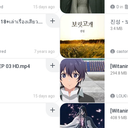
ed
15 days ago
D
in
เมียน้อยเหงา พาเสียวค่ะ18+เล่าเรื่องเสียว.mp3
진성 -
3.4 MB
red
7 years ago
castor
EP 03 HD.mp4
294.8 MB
15 days ago
LOLKI
[Witan
408.9 MB