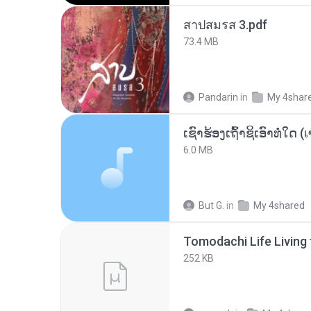
สาปสมรส 3.pdf
73.4 MB
Pandarin
in
My 4shar
6.0 MB
But G.
in
My 4shared
252 KB