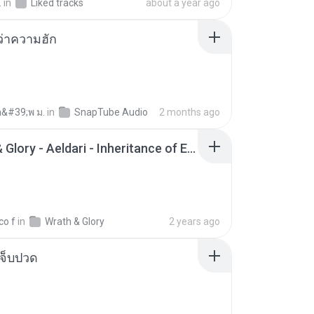
.
in
Liked tracks
about a year ago
อว่าความฮัก
อ&#39;พ ม.
in
SnapTube Audio
2 months ago
Wrath & Glory - Aeldari - Inheritance of Embers.pdf
co f
in
Wrath & Glory
2 years ago
จ็บปวด