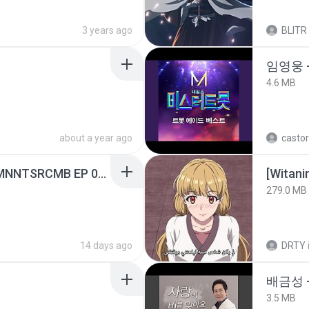
3 years ago
BLITR
임영웅 
4.6 MB
about a year ago
castor
[Witanime.com] RKNGMNNTSRCMB EP 05 HD.mp4
[Witan
279.0 MB
14 days ago
DRTY
배금성 
3.5 MB