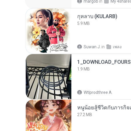
margob
in
My 4share
กุหลาบ (KULARB)
5.9 MB
Suwan J.
in
เพลง
1_DOWNLOAD_FOURSH
1.9 MB
Wtlprodthree A.
หนูน้อยสู้ชีวิตกับภารกิจเ
27.2 MB