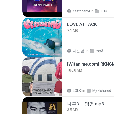
castor-trot
in
LHR
LOVE ATTACK
7.1 MB
지빈 임.
in
mp3
186.0 MB
LOLKI
in
My 4shared
나훈아 - 영영.mp3
3.5 MB