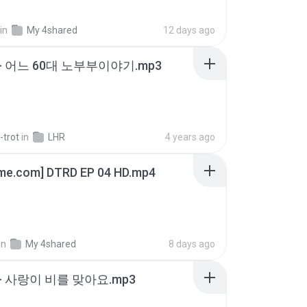
in
My 4shared
12 days ago
- 어느 60대 노부부이야기.mp3
-trot
in
LHR
4 years ago
ime.com] DTRD EP 04 HD.mp4
in
My 4shared
8 days ago
- 사랑이 비를 맞아요.mp3