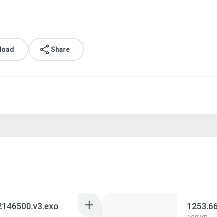
load
Share
2146500.v3.exo
1253.6