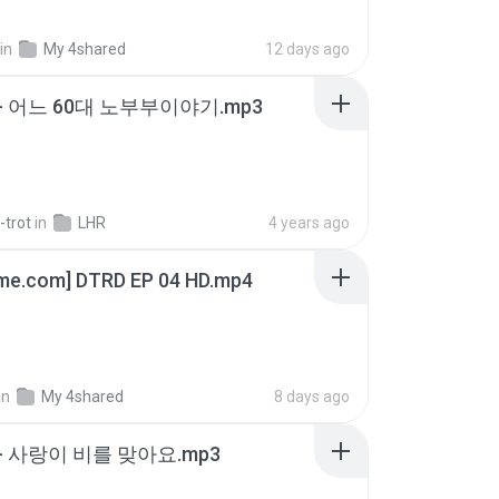
in
My 4shared
12 days ago
- 어느 60대 노부부이야기.mp3
-trot
in
LHR
4 years ago
ime.com] DTRD EP 04 HD.mp4
in
My 4shared
8 days ago
- 사랑이 비를 맞아요.mp3