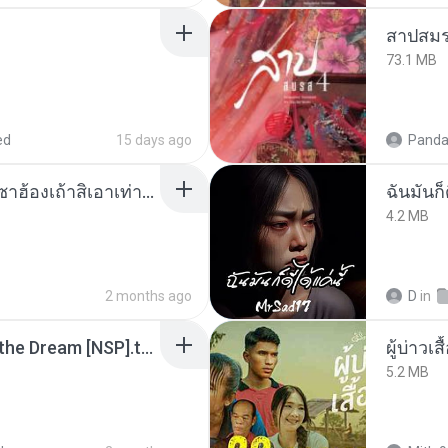
สาปสมร
73.1 MB
ed
15 days ago
Panda
ເຊົາຮ້ອງເຖົ້າຊິເອົາທໍ່ໃດ (เซาฮ้องเถ้าสิเอาเท่าใด) ບຸນເກີດ ຫນູຫ່ວງ ft. ໂສພາ ຈຸນທະລາ
ฉันมันก็ด
4.2 MB
2 months ago
D
in
Tomodachi Life Living the Dream [NSP].torrent
ผู้บ่าวเสื
5.2 MB