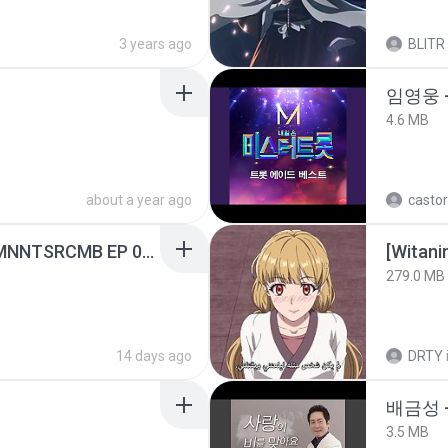
3 years ago
BLITR
임영웅 
4.6 MB
about a year ago
castor
[Witanime.com] RKNGMNNTSRCMB EP 05 HD.mp4
[Witan
279.0 MB
14 days ago
DRTY
배금성 
3.5 MB