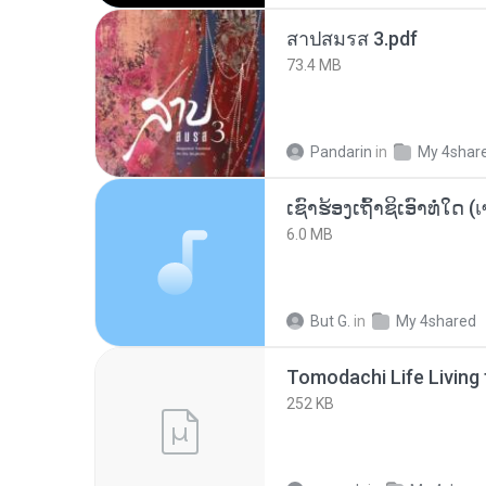
สาปสมรส 3.pdf
73.4 MB
Pandarin
in
My 4shar
6.0 MB
But G.
in
My 4shared
252 KB