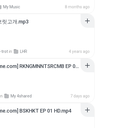
My Music
8 months ago
 보릿고개.mp3
-trot
in
LHR
4 years ago
[Witanime.com] RKNGMNNTSRCMB EP 06 HD.mp4
in
My 4shared
7 days ago
ime.com] BSKHKT EP 01 HD.mp4