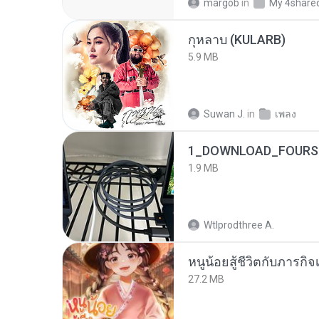
margob
in
My 4share
กุหลาบ (KULARB)
5.9 MB
Suwan J.
in
เพลง
1_DOWNLOAD_FOURSH
1.9 MB
Wtlprodthree A.
หนูน้อยสู้ชีวิตกับภารกิจเ
27.2 MB