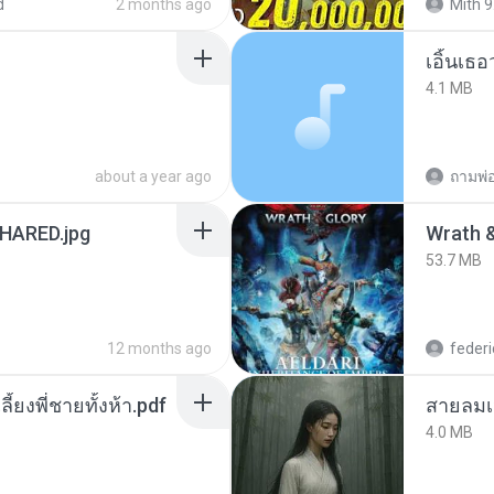
d
2 months ago
Mith 9
เอิ้นเธ
4.1 MB
about a year ago
ถามพ่
ARED.jpg
53.7 MB
12 months ago
federi
ลี้ยงพี่ชายทั้งห้า.pdf
สายลมเ
4.0 MB