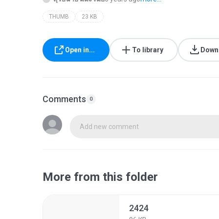
THUMB
23 KB
Open in...
To library
Down
Comments
0
Add new comment
More from this folder
2424