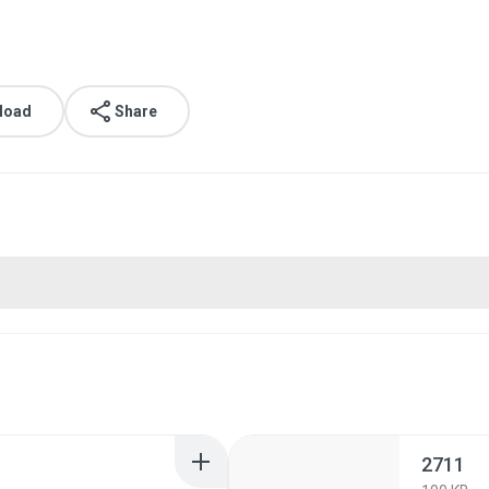
load
Share
2711