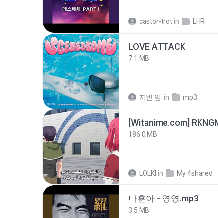
castor-trot
in
LHR
LOVE ATTACK
7.1 MB
지빈 임.
in
mp3
186.0 MB
LOLKI
in
My 4shared
나훈아 - 영영.mp3
3.5 MB