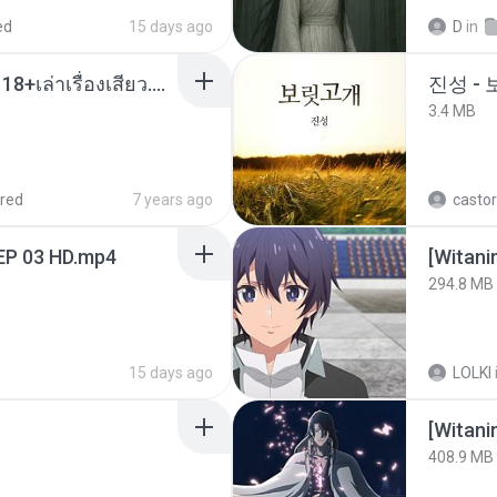
ed
15 days ago
D
in
เมียน้อยเหงา พาเสียวค่ะ18+เล่าเรื่องเสียว.mp3
진성 -
3.4 MB
red
7 years ago
castor
EP 03 HD.mp4
294.8 MB
15 days ago
LOLKI
[Witan
408.9 MB