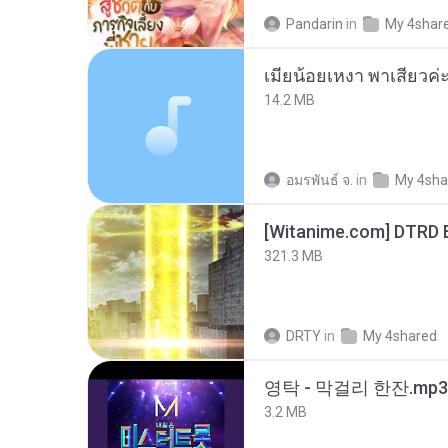
Pandarin
in
My 4shar
14.2 MB
อมรพันธ์ จ.
in
My 4sha
[Witanime.com] DTRD 
321.3 MB
DRTY
in
My 4shared
영탁 - 막걸리 한잔.mp3
3.2 MB