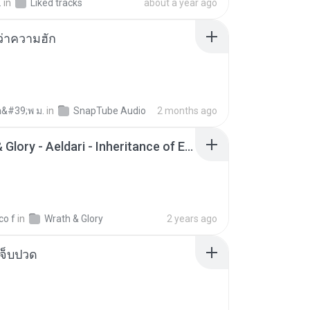
.
in
Liked tracks
about a year ago
อว่าความฮัก
อ&#39;พ ม.
in
SnapTube Audio
2 months ago
Wrath & Glory - Aeldari - Inheritance of Embers.pdf
co f
in
Wrath & Glory
2 years ago
จ็บปวด