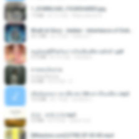
1_DOWNLOAD_FOURSHARED.jpg
1.9 MB
約 12 月前
Wtlprodthree A.
Wrath & Glory - Aeldari - Inheritance of Embers.pdf
53.7 MB
約 2 年前
federico f
หนูน้อยสู้ชีวิตกับภารกิจเลี้ยงพี่ชายทั้งห้า.pdf
27.2 MB
約 16 日前
Pandarin
สายลมเจ็บปวด
สายลมเจ็บปวด
4.0 MB
約 8 月前
D
เมียน้อยเหงา พาเสียวค่ะ18+เล่าเรื่องเสียว.mp3
14.2 MB
約 7 年前
อมรพันธ์ จ.
진성 - 보릿고개.mp3
3.4 MB
約 4 年前
castor-trot
[Witanime.com] DTRD EP 03 HD.mp4