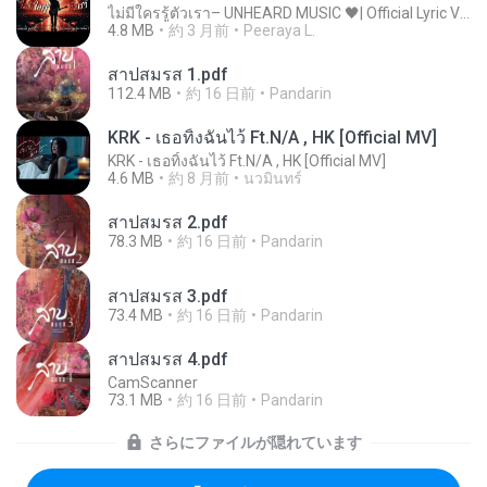
ไม่มีใครรู้ตัวเรา– UNHEARD MUSIC 🖤| Official Lyric Video | เพลงสู้ชีวิต
4.8 MB
約 3 月前
Peeraya L.
สาปสมรส 1.pdf
112.4 MB
約 16 日前
Pandarin
KRK - เธอทิ้งฉันไว้ Ft.N/A , HK [Official MV]
KRK - เธอทิ้งฉันไว้ Ft.N/A , HK [Official MV]
4.6 MB
約 8 月前
นวมินทร์
สาปสมรส 2.pdf
78.3 MB
約 16 日前
Pandarin
สาปสมรส 3.pdf
73.4 MB
約 16 日前
Pandarin
สาปสมรส 4.pdf
CamScanner
73.1 MB
約 16 日前
Pandarin
さらにファイルが隠れています