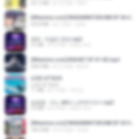
321.3 MB
約 15 日前
DRTY
[Witanime.com] RKNGMNNTSRCMB EP 06 HD.mp4
294.8 MB
約 7 日前
LOLKI
영탁 - 막걸리 한잔.mp3
3.2 MB
約 3 年前
castor-trot
[Witanime.com] BSKHKT EP 01 HD.mp4
408.9 MB
約 12 日前
BLITR
LOVE ATTACK
LOVE ATTACK
7.1 MB
約 1 年前
지빈 임.
임영웅 - 어느 60대 노부부이야기.mp3
4.6 MB
約 4 年前
castor-trot
[Witanime.com] RKNGMNNTSRCMB EP 05 HD.mp4
186.0 MB
約 14 日前
LOLKI