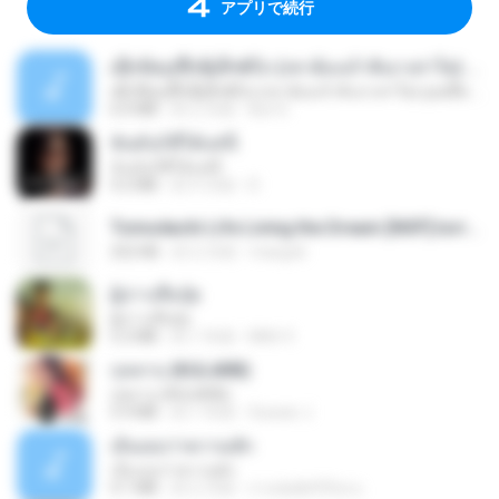
アプリで続行
ເຊົາຮ້ອງເຖົ້າຊິເອົາທໍ່ໃດ (เซาฮ้องเถ้าสิเอาเท่าใด) ບຸນເກີດ ຫນູຫ່ວງ ft. ໂສພາ ຈຸນທະລາ
ເຊົາຮ້ອງເຖົ້າຊິເອົາທໍ່ໃດ (เซาฮ้องเถ้าสิเอาเท่าใด) ບຸນເກີດ ຫນູຫ່ວງ ft. ໂສພາ ຈຸນທະລາ
6.0 MB
約 2 月前
But G.
ฉันมันก็ดีได้แค่นี้
ฉันมันก็ดีได้แค่นี้
4.2 MB
約 9 月前
D
Tomodachi Life Living the Dream [NSP].torrent
252 KB
約 2 月前
margob
ผู้บ่าวเสื้อปุ๋ย
ผู้บ่าวเสื้อปุ๋ย
5.2 MB
約 1 年前
Mith 9.
กุหลาบ (KULARB)
กุหลาบ (KULARB)
5.9 MB
約 1 年前
Suwan J.
เอิ้นเธอว่าความฮัก
เอิ้นเธอว่าความฮัก
4.1 MB
約 2 月前
ถามพ่อ&#39;พ ม.