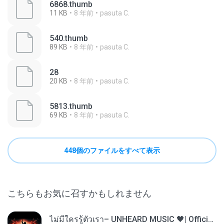
6868.thumb
11 KB
8 年前
pasuta C.
540.thumb
89 KB
8 年前
pasuta C.
28
20 KB
8 年前
pasuta C.
5813.thumb
69 KB
8 年前
pasuta C.
448個のファイルをすべて表示
こちらもお気に召すかもしれません
ไม่มีใครรู้ตัวเรา– UNHEARD MUSIC 🖤| Official Lyric Video | เพลงสู้ชีวิต