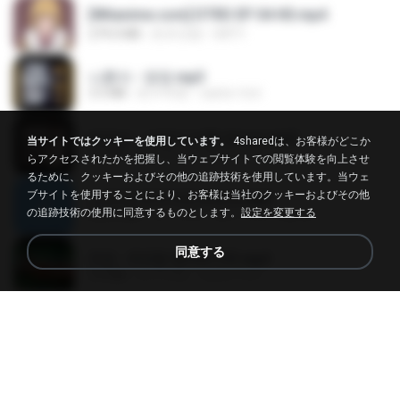
[Witanime.com] DTRD EP 04 HD.mp4
279.0 MB
約 8 日前
DRTY
나훈아 - 영영.mp3
3.5 MB
約 4 年前
castor-trot
배금성 - 사랑이 비를 맞아요.mp3
当サイトではクッキーを使用しています。
4sharedは、お客様がどこか
3.5 MB
約 4 年前
castor-trot
らアクセスされたかを把握し、当ウェブサイトでの閲覧体験を向上させ
るために、クッキーおよびその他の追跡技術を使用しています。当ウェ
ブサイトを使用することにより、お客様は当社のクッキーおよびその他
신유리) 유두자위 A to Z.mp3
の追跡技術の使用に同意するものとします。
設定を変更する
256.6 MB
約 2 年前
좀비고4인커플 좀.
同意する
진성 - 천년을 빌려준다면.mp3
3.4 MB
約 4 年前
castor-trot
Kita Usahakan Lagi
Kita Usahakan Lagi
3.3 MB
約 1 年前
Fazri M.
DJ TIKTOK TERBARU 2025🎵DJ JANGAN TUNGGU LAMA LAMA NANTI LAMA LAMA 🎵DJ SEDIA AKU SEBELUM HUJAN
DJ TIKTOK TERBARU 2025🎵DJ JANGAN TUNGGU LAMA LAMA NANTI LAMA LAMA 🎵DJ SEDIA AKU SEBELUM HUJAN