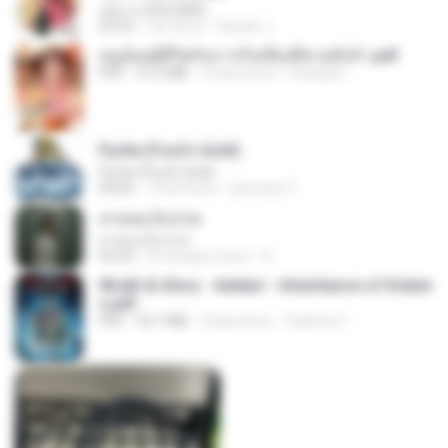
กุหลาบ (KULARB)
03:55
rok temu
Suwan J.
หนูน้อยสู้ชีวิตกับภารกิจเลี้ยงพี่ชายทั้งห้า.pdf
PDF
27.2 MB
16 dni temu
Pandarin
Pyrite (Fool's Gold)
Pyrite (Fool's Gold)
04:06
12 lat temu
princess Y.
สายลมเจ็บปวด
สายลมเจ็บปวด
04:23
8 miesięcy temu
D
Wrath & Glory - Aeldari - Inheritance of Ember
s.pdf
PDF
53.7 MB
2 lata temu
federico f