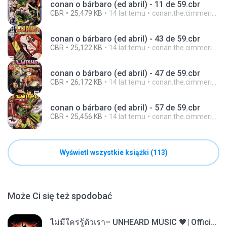
conan o bárbaro (ed abril) - 11 de 59.cbr
CBR
25,479 KB
14 lat temu
conan.the.cimmerian.barbarian
conan o bárbaro (ed abril) - 43 de 59.cbr
CBR
25,122 KB
14 lat temu
conan.the.cimmerian.barbarian
conan o bárbaro (ed abril) - 47 de 59.cbr
CBR
26,172 KB
14 lat temu
conan.the.cimmerian.barbarian
conan o bárbaro (ed abril) - 57 de 59.cbr
CBR
25,456 KB
14 lat temu
conan.the.cimmerian.barbarian
Wyświetl wszystkie książki (113)
Może Ci się też spodobać
ไม่มีใครรู้ตัวเรา– UNHEARD MUSIC 🖤| Official Lyric Video | เพลงสู้ชีวิต