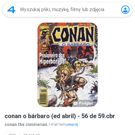
Podgląd
conan o bárbaro (ed abril) - 56 de 59.cbr
conan.the.cimmerian.
14 lat temu
więcej...