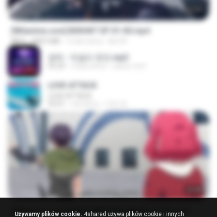
24:35
[Witanime.com] BSKHKT EP 01 HD.mp4
MP4
408.9 MB
13 dni temu
BLITR
영탁 - 막걸리 한잔.mp3
03:20
3 lata temu
castor-trot
LOVE ATTACK
LOVE ATTACK
03:01
rok temu
지빈 임.
23:40
[Witanime.com] RKNGMNNTSRCMB EP 05 HD.mp4
Używamy plików cookie.
4shared używa plików cookie i innych