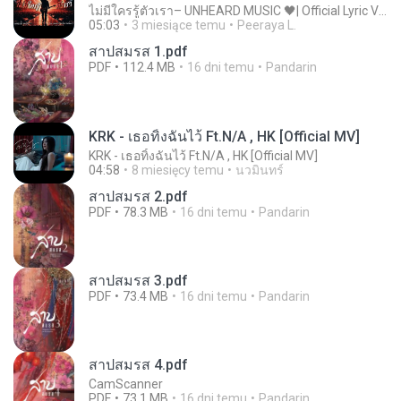
ไม่มีใครรู้ตัวเรา– UNHEARD MUSIC 🖤| Official Lyric Video | เพลงสู้ชีวิต
05:03
3 miesiące temu
Peeraya L.
สาปสมรส 1.pdf
PDF
112.4 MB
16 dni temu
Pandarin
KRK - เธอทิ้งฉันไว้ Ft.N/A , HK [Official MV]
KRK - เธอทิ้งฉันไว้ Ft.N/A , HK [Official MV]
04:58
8 miesięcy temu
นวมินทร์
สาปสมรส 2.pdf
PDF
78.3 MB
16 dni temu
Pandarin
สาปสมรส 3.pdf
PDF
73.4 MB
16 dni temu
Pandarin
สาปสมรส 4.pdf
CamScanner
PDF
73.1 MB
16 dni temu
Pandarin