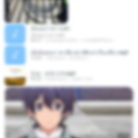
เอิ้นเธอว่าความฮัก
เอิ้นเธอว่าความฮัก
04:27
2 miesiące temu
ถามพ่อ&#39;พ ม.
เมียน้อยเหงา พาเสียวค่ะ18+เล่าเรื่องเสียว.mp3
10:20
7 lat temu
อมรพันธ์ จ.
진성 - 보릿고개.mp3
03:34
4 lata temu
castor-trot
23:40