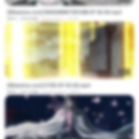
[Witanime.com] RKNGMNNTSRCMB EP 06 HD.mp4
MP4
294.8 MB
8 dni temu
LOLKI
23:03
[Witanime.com] DTRD EP 03 HD.mp4
MP4
321.3 MB
16 dni temu
DRTY