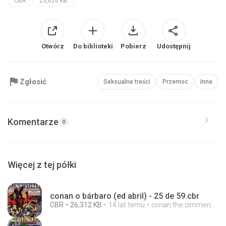
CBR
25,626 KB
Otwórz
Do biblioteki
Pobierz
Udostępnij
Zgłosić
Seksualne treści
Przemoc
Inne
Komentarze
0
Więcej z tej półki
conan o bárbaro (ed abril) - 25 de 59.cbr
CBR
26,312 KB
14 lat temu
conan.the.cimmerian.barbarian