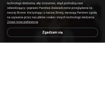
MP4
186.0 MB
15 dni temu
LOLKI
technologii śledzenia, aby zrozumieć, skąd pochodzą nasi
odwiedzający i poprawić Państwa doświadczenie przeglądania na
naszej Stronie. Korzystając z naszej Strony, wyrażają Państwo zgodę
na używanie przez nas plików cookie i innych technologii śledzenia.
Zmień moje preferencje
Zgadzam się
23:03
[Witanime.com] DTRD EP 04 HD.mp4
MP4
279.0 MB
9 dni temu
DRTY
나훈아 - 영영.mp3
03:41
4 lata temu
castor-trot
신유리) 유두자위 A to Z.mp3
2:41:23
2 lata temu
좀비고4인커플 좀.
배금성 - 사랑이 비를 맞아요.mp3
03:39
4 lata temu
castor-trot