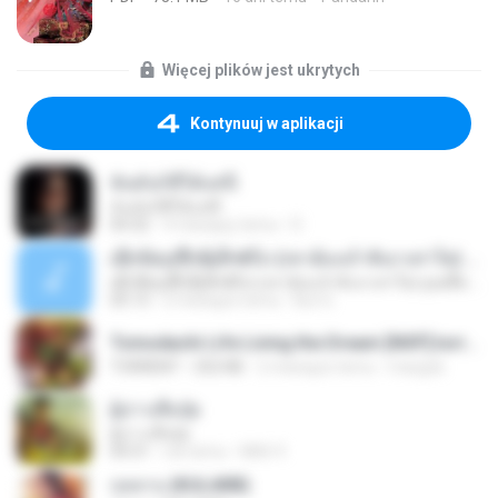
Więcej plików jest ukrytych
Kontynuuj w aplikacji
ฉันมันก็ดีได้แค่นี้
ฉันมันก็ดีได้แค่นี้
04:32
9 miesięcy temu
D
ເຊົາຮ້ອງເຖົ້າຊິເອົາທໍ່ໃດ (เซาฮ้องเถ้าสิเอาเท่าใด) ບຸນເກີດ ຫນູຫ່ວງ ft. ໂສພາ ຈຸນທະລາ
ເຊົາຮ້ອງເຖົ້າຊິເອົາທໍ່ໃດ (เซาฮ้องเถ้าสิเอาเท่าใด) ບຸນເກີດ ຫນູຫ່ວງ ft. ໂສພາ ຈຸນທະລາ
05:13
2 miesiące temu
But G.
Tomodachi Life Living the Dream [NSP].torrent
TORRENT
252 KB
2 miesiące temu
margob
ผู้บ่าวเสื้อปุ๋ย
ผู้บ่าวเสื้อปุ๋ย
04:31
rok temu
Mith 9.
กุหลาบ (KULARB)