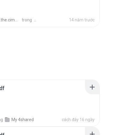
merian.barbarian
trong
14 năm trước
df
ng
My 4shared
cách đây 16 ngày