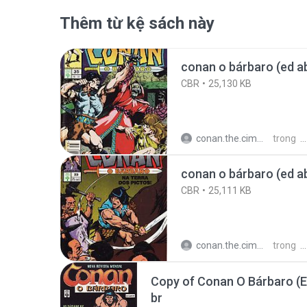
Thêm từ kệ sách này
conan o bárbaro (ed abr
CBR
25,130 KB
conan.the.cimmerian.barbarian
trong
conan o bárbaro (ed abr
CBR
25,111 KB
conan.the.cimmerian.barbarian
trong
Copy of Conan O Bárbaro (Ed 
br