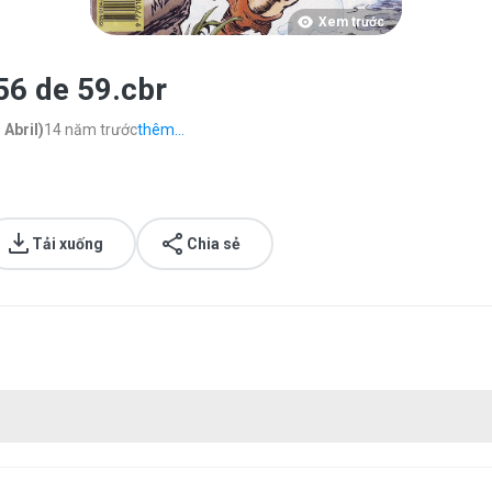
Xem trước
 56 de 59.cbr
Abril)
14 năm trước
thêm...
Tải xuống
Chia sẻ