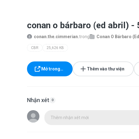
conan o bárbaro (ed abril) -
conan.the.cimmerian.
trong
Conan O Bárbaro (Ed 
CBR
25,626 KB
Mở trong…
Thêm vào thư viện
Nhận xét
0
Thêm nhận xét mới