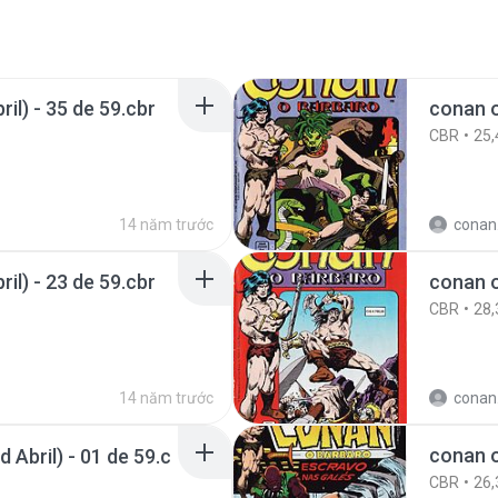
il) - 35 de 59.cbr
conan o
CBR
25,
14 năm trước
conan.the.cim
il) - 23 de 59.cbr
conan o
CBR
28,
14 năm trước
conan.the.cim
conan o
Abril) - 01 de 59.c
CBR
26,