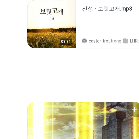
진성 - 보릿고개.mp3
castor-trot
trong
LHR
03:34