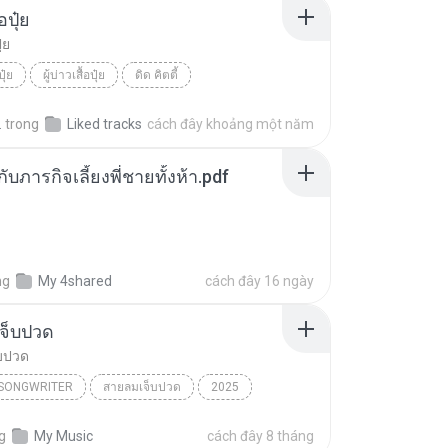
้อปุ๋ย
ุ๋ย
ปุ๋ย
ผู้บ่าวเสื้อปุ๋ย
ดิด คิตตี้
.
trong
Liked tracks
cách đây khoảng một năm
ตกับภารกิจเลี้ยงพี่ชายทั้งห้า.pdf
ng
My 4shared
cách đây 16 ngày
จ็บปวด
บปวด
/SONGWRITER
สายลมเจ็บปวด
2025
ad Song
สายลมเจ็บปวด
g
My Music
cách đây 8 tháng