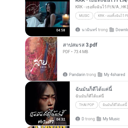
KRK - เธอทิ้งฉันไว้ Ft.N/A , HK 
MUSIC
KRK Music
Music
นวมินทร์
trong
Downl
04:58
สาปสมรส 3.pdf
PDF
73.4 MB
Pandarin
trong
My 4shared
ฉันมันก็ดีได้แค่นี้
ฉันมันก็ดีได้แค่นี้
THAI POP
ฉันมันก็ดีได้แค่นี้
ฉันมันก็ดีได้แค่นี้
THAI POP
D
trong
My Music
04:32