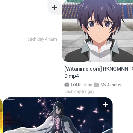
cách đây 4 năm
[Witanime.com] RKNGMNNT
D.mp4
LOLKI
trong
My 4shared
cách đây 8 ngày