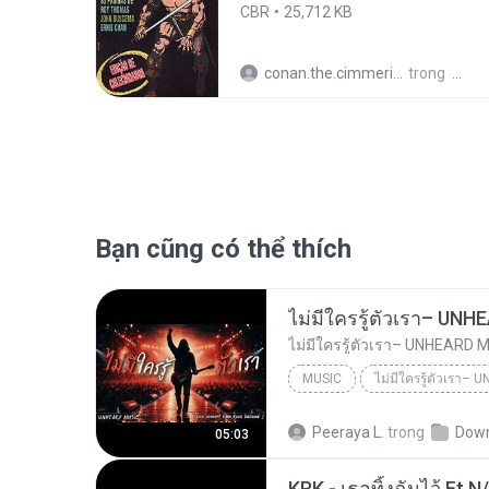
CBR
25,712 KB
conan.the.cimmerian.barbarian
trong
Bạn cũng có thể thích
MUSIC
UNHEARD MUSIC 🖤
Musi
Peeraya L.
trong
Dow
05:03
ไม่มีใครรู้ตัวเรา– UNHEARD MUSIC 🖤| Official Lyri...
KRK - เธอทิ้งฉันไว้ Ft.N