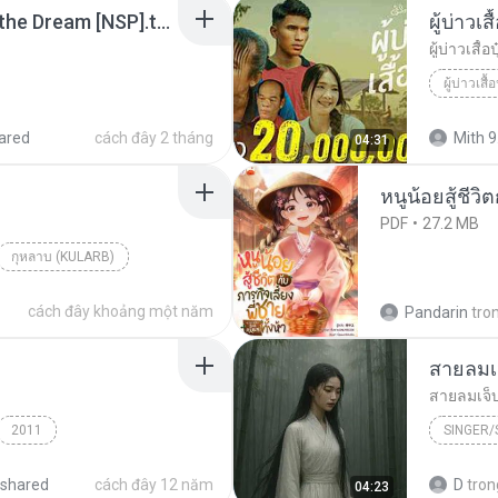
Tomodachi Life Living the Dream [NSP].torrent
ผู้บ่าวเสื
ผู้บ่าวเสื้อป
ผู้บ่าวเสื้อ
ared
cách đây 2 tháng
Mith 9
04:31
หนูน้อยสู้ชีวิ
PDF
27.2 MB
กุหลาบ (KULARB)
aran
cách đây khoảng một năm
Pandarin
tro
สายลมเ
สายลมเจ็
2011
SINGER
Hmong S
shared
cách đây 12 năm
D
tron
04:23