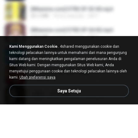
[Witanime.com] DTRD EP 03 HD.mp4
321.3 MB
18 hari yang lalu
DRTY
[Witanime.com] DTRD EP 04 HD.mp4
279.0 MB
11 hari yang lalu
DRTY
Kami Menggunakan Cookie.
4shared menggunakan cookie dan
LOVE ATTACK
teknologi pelacakan lainnya untuk memahami dari mana pengunjung
LOVE ATTACK
kami datang dan meningkatkan pengalaman penelusuran Anda di
7.1 MB
sekitar setahun yang lalu
지빈 임.
Situs Web kami. Dengan menggunakan Situs Web kami, Anda
menyetujui penggunaan cookie dan teknologi pelacakan lainnya oleh
Air Hostess S01 E01.mp4
kami.
Ubah preferensi saya
174.4 MB
3 bulan yang lalu
민호 이.
Saya Setuju
나훈아 - 영영.mp3
3.5 MB
4 tahun yang lalu
castor-trot
신유리) 유두자위 A to Z.mp3
256.6 MB
2 tahun yang lalu
좀비고4인커플 좀.
배금성 - 사랑이 비를 맞아요.mp3