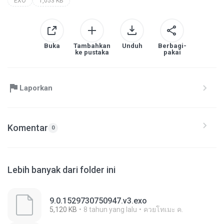
EXO
1,053 KB
Buka
Tambahkan
Unduh
Berbagi-
ke pustaka
pakai
Laporkan
Komentar
0
Lebih banyak dari folder ini
9.0.1529730750947.v3.exo
5,120 KB
8 tahun yang lalu
ควยโทเมะ ค.