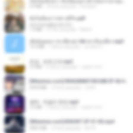
เกิดใหม่อีกครา อี๋เหนียงอย่างข้าเป็นภรรยาขุนนาง 1_ST.pdf
4.9 MB
18 hari yang lalu
Pandarin
ฉันไม่ต้องการพร สุจิรัน.pdf
tanmobza@gmail.com
1.4 MB
27 hari yang lalu
Mob K.
เมียน้อยเหงา พาเสียวค่ะ18+เล่าเรื่องเสียว.mp3
14.2 MB
7 tahun yang lalu
อมรพันธ์ จ.
진성 - 보릿고개.mp3
3.4 MB
4 tahun yang lalu
castor-trot
[Witanime.com] RKNGMNNTSRCMB EP 06 HD.mp4
294.8 MB
10 hari yang lalu
LOLKI
영탁 - 막걸리 한잔.mp3
3.2 MB
3 tahun yang lalu
castor-trot
[Witanime.com] BSKHKT EP 01 HD.mp4
408.9 MB
15 hari yang lalu
BLITR