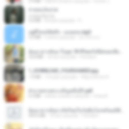
5.9 MB
sekitar setahun yang lalu
Suwan J.
สายลมเจ็บปวด
สายลมเจ็บปวด
4.0 MB
8 bulan yang lalu
D
อยู่ที่ไหนก็คิดถึง - เมนทอล.mp3
4.2 MB
2 tahun yang lalu
มันไม้สาย ม.
ย้อนเวลากลับมาในยุค 70 ชีวิตครั้งนี้ฉันขอเลือกเอง จบ.pdf
32.8 MB
18 hari yang lalu
Pandarin
1_DOWNLOAD_FOURSHARED.jpg
1.9 MB
12 bulan yang lalu
Wtlprodthree A.
ฝ่าบาททรงพระเจริญหมื่นปี1.pdf
6.4 MB
sekitar setahun yang lalu
Orasa K.
ย้อนเวลากลับมาเกิดใหม่ในวันสิ้นโลกพร้อมมิติส่วนตัว 1-443 [จบ] - 揍趴长颈鹿.pdf
499.6 MB
18 hari yang lalu
Pandarin