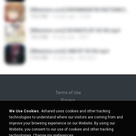
[Witanime.com] KWONMSNITIK1NGTDNN EP 04 HD.mp4
192.0 MB
14 days ago
JUVIA
[Witanime.com] SDONATA EP 03 HD.mp4
140.6 MB
18 days ago
GRET
[Witanime.com] LNM EP 05 HD.mp4
218.6 MB
16 days ago
MUrabito
Terms of Use
Privacy
Support
We Use Cookies.
4shared uses cookies and other tracking
Do not sell my personal information
technologies to understand where our visitors are coming from and
Do not share my personal information
improve your browsing experience on our Website. By using our
Website, you consent to our use of cookies and other tracking
technologies.
Change my preferences