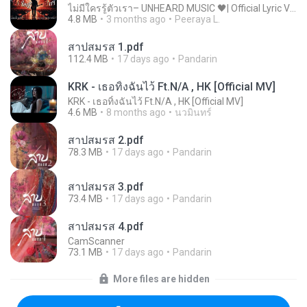
ไม่มีใครรู้ตัวเรา– UNHEARD MUSIC 🖤| Official Lyric Video | เพลงสู้ชีวิต
4.8 MB
3 months ago
Peeraya L.
สาปสมรส 1.pdf
112.4 MB
17 days ago
Pandarin
KRK - เธอทิ้งฉันไว้ Ft.N/A , HK [Official MV]
KRK - เธอทิ้งฉันไว้ Ft.N/A , HK [Official MV]
4.6 MB
8 months ago
นวมินทร์
สาปสมรส 2.pdf
78.3 MB
17 days ago
Pandarin
สาปสมรส 3.pdf
73.4 MB
17 days ago
Pandarin
สาปสมรส 4.pdf
CamScanner
73.1 MB
17 days ago
Pandarin
More files are hidden