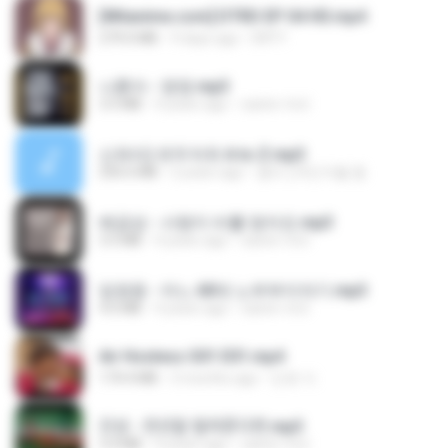
[Witanime.com] DTRD EP 04 HD.mp4
279.0 MB
9 days ago
DRTY
나훈아 - 영영.mp3
3.5 MB
4 years ago
castor-trot
신유리) 유두자위 A to Z.mp3
256.6 MB
2 years ago
좀비고4인커플 좀.
배금성 - 사랑이 비를 맞아요.mp3
3.5 MB
4 years ago
castor-trot
임영웅 - 어느 60대 노부부이야기.mp3
4.6 MB
4 years ago
castor-trot
Air Hostess S01 E01.mp4
174.4 MB
3 months ago
민호 이.
진성 - 천년을 빌려준다면.mp3
3.4 MB
4 years ago
castor-trot