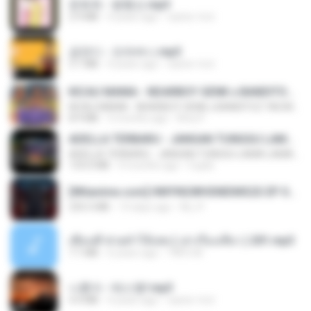
문희옥 - 평행선.mp3
2.9 MB
4 years ago
castor-trot
금잔디 - 오라버니.mp3
3.1 MB
4 years ago
castor-trot
KICAU MANIA - NDARBOY GENK x BANDITOZ YAOW 86 (OFFICIAL LYRIC VIDEO) GAS POL NDANGAK
KICAU MANIA - NDARBOY GENK x BANDITOZ YAOW 86 (OFFICIAL LYRIC VIDEO) GAS POL NDANGAK
8.9 MB
3 months ago
Rina P.
ADELLA TERBARU - JANGAN TUNGGU LAMA LAMA - GELAS RETAK - OM ADELLA FULL ALBUM TERBARU 2026
ADELLA TERBARU - JANGAN TUNGGU LAMA LAMA - GELAS RETAK - OM ADELLA FULL ALBUM TERBARU 2026
133.0 MB
4 months ago
Cuplis
[Witanime.com] HMYNGWHSNIDMS2S EP 04 HD.mp4
235.5 MB
14 days ago
KILJY
เพื่อนพี่ ช่วยทำให้เสด ( เล่าเรื่องเสียว ) 201.mp3
7.1 MB
6 years ago
TNP2 M.
나훈아 - 테스형!.mp3
4.4 MB
4 years ago
castor-trot