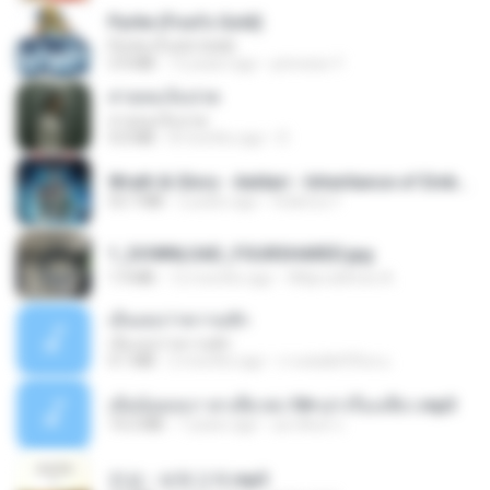
Pyrite (Fool's Gold)
Pyrite (Fool's Gold)
3.4 MB
12 years ago
princess Y.
สายลมเจ็บปวด
สายลมเจ็บปวด
4.0 MB
8 months ago
D
Wrath & Glory - Aeldari - Inheritance of Embers.pdf
53.7 MB
2 years ago
federico f
1_DOWNLOAD_FOURSHARED.jpg
1.9 MB
12 months ago
Wtlprodthree A.
เอิ้นเธอว่าความฮัก
เอิ้นเธอว่าความฮัก
4.1 MB
2 months ago
ถามพ่อ&#39;พ ม.
เมียน้อยเหงา พาเสียวค่ะ18+เล่าเรื่องเสียว.mp3
14.2 MB
7 years ago
อมรพันธ์ จ.
진성 - 보릿고개.mp3