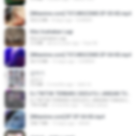
[Witanime.com] TSTJWGCDMS EP 05 HD.mp4
423.2 MB
8 days ago
DOMISR
Kita Usahakan Lagi
Kita Usahakan Lagi
3.3 MB
about a year ago
Fazri M.
[Witanime.com] TSTJWGCDMS EP 04 HD.mp4
567.0 MB
15 days ago
DOMISR
갑자기
갑자기
3.0 MB
2 months ago
복희 박.
DJ TIKTOK TERBARU 2025🎵DJ JANGAN TUNGGU LAMA LAMA NANTI LAMA LAMA 🎵DJ SEDIA AKU SEBELUM HUJAN
DJ TIKTOK TERBARU 2025🎵DJ JANGAN TUNGGU LAMA LAMA NANTI LAMA LAMA 🎵DJ SEDIA AKU SEBELUM HUJAN
199.4 MB
6 months ago
Yahya Lahiya
[Witanime.com] BT EP 04 HD.mp4
248.7 MB
13 days ago
BAXK