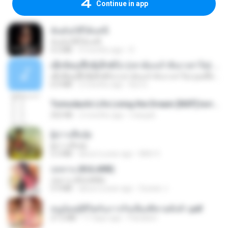
Continue in app
ฉันมันก็ดีได้แค่นี้
ฉันมันก็ดีได้แค่นี้
4.2 MB
9 months ago
D
ເຊົາຮ້ອງເຖົ້າຊິເອົາທໍ່ໃດ (เซาฮ้องเถ้าสิเอาเท่าใด) ບຸນເກີດ ຫນູຫ່ວງ ft. ໂສພາ ຈຸນທະລາ
ເຊົາຮ້ອງເຖົ້າຊິເອົາທໍ່ໃດ (เซาฮ้องเถ้าสิเอาเท่าใด) ບຸນເກີດ ຫນູຫ່ວງ ft. ໂສພາ ຈຸນທະລາ
6.0 MB
2 months ago
But G.
Tomodachi Life Living the Dream [NSP].torrent
252 KB
2 months ago
margob
ผู้บ่าวเสื้อปุ๋ย
ผู้บ่าวเสื้อปุ๋ย
5.2 MB
about a year ago
Mith 9.
กุหลาบ (KULARB)
กุหลาบ (KULARB)
5.9 MB
about a year ago
Suwan J.
หนูน้อยสู้ชีวิตกับภารกิจเลี้ยงพี่ชายทั้งห้า.pdf
27.2 MB
17 days ago
Pandarin