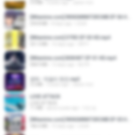
3.4 MB
4 years ago
castor-trot
[Witanime.com] RKNGMNNTSRCMB EP 06 HD.mp4
294.8 MB
8 days ago
LOLKI
[Witanime.com] DTRD EP 03 HD.mp4
321.3 MB
16 days ago
DRTY
[Witanime.com] BSKHKT EP 01 HD.mp4
408.9 MB
13 days ago
BLITR
영탁 - 막걸리 한잔.mp3
3.2 MB
3 years ago
castor-trot
LOVE ATTACK
LOVE ATTACK
7.1 MB
about a year ago
지빈 임.
[Witanime.com] RKNGMNNTSRCMB EP 05 HD.mp4
186.0 MB
15 days ago
LOLKI