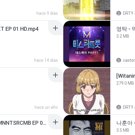
hace 9 días
DRTY
T EP 01 HD.mp4
영탁 - 
3.2 MB
hace 14 días
castor
[Witan
279.0 MB
hace un año
DRTY
[Witanime.com] RKNGMNNTSRCMB EP 05 HD.mp4
나훈아 -
3.5 MB