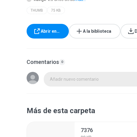
THUMB
75 KB
Abrir en…
A la biblioteca
D
Comentarios
0
Añadir nuevo comentario
Más de esta carpeta
7376