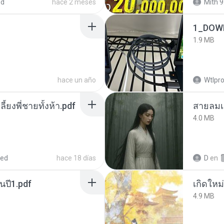
ed
hace 2 meses
Mith 9
1_DOW
1.9 MB
hace un año
Wtlpro
ลี้ยงพี่ชายทั้งห้า.pdf
สายลมเ
4.0 MB
red
hace 18 días
D
en
นปี1.pdf
4.9 MB