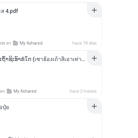
ส 4.pdf
rin
en
My 4shared
hace 18 días
ເຊົາຮ້ອງເຖົ້າຊິເອົາທໍ່ໃດ (เซาฮ้องเถ้าสิเอาเท่าใด) ບຸນເກີດ ຫນູຫ່ວງ ft. ໂສພາ ຈຸນທະລາ
en
My 4shared
hace 2 meses
้อปุ๋ย