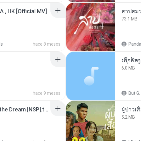
/A , HK [Official MV]
สาปสมร
73.1 MB
ds
hace 8 meses
Panda
6.0 MB
hace 9 meses
But G.
Tomodachi Life Living the Dream [NSP].torrent
ผู้บ่าวเสื
5.2 MB