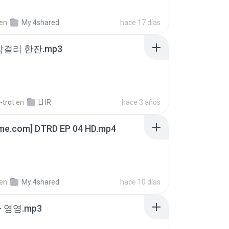
en
My 4shared
hace 17 días
막걸리 한잔.mp3
-trot
en
LHR
hace 3 años
ime.com] DTRD EP 04 HD.mp4
en
My 4shared
hace 10 días
 영영.mp3