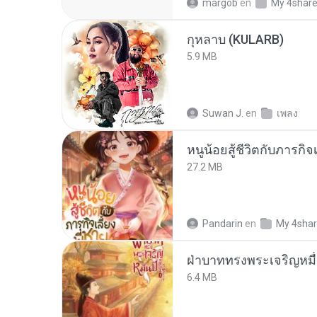
margob
en
My 4shar
กุหลาบ (KULARB)
5.9 MB
Suwan J.
en
เพลง
หนูน้อยสู้ชีวิตกับภารกิจเ
27.2 MB
Pandarin
en
My 4sha
ฝ่าบาททรงพระเจริญหมื่
6.4 MB