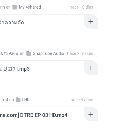
rin
en
My 4shared
hace 18 días
อว่าความฮัก
อ&#39;พ ม.
en
SnapTube Audio
hace 2 meses
 보릿고개.mp3
-trot
en
LHR
hace 4 años
ime.com] DTRD EP 03 HD.mp4