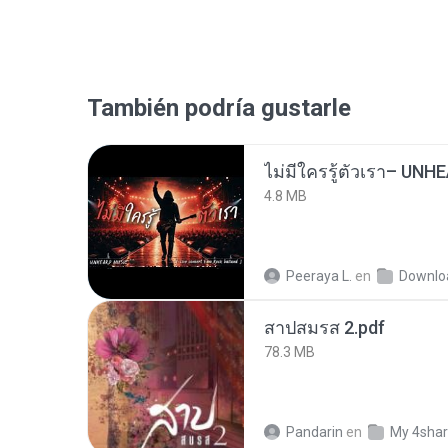
También podría gustarle
4.8 MB
Peeraya L.
en
Downlo
สาปสมรส 2.pdf
78.3 MB
Pandarin
en
My 4sha