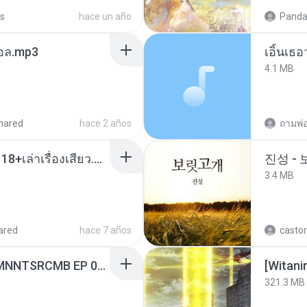
s
hace un año
Panda
นทอล.mp3
เอิ้นเธ
4.1 MB
hared
hace 2 años
ถามพ่
เมียน้อยเหงา พาเสียวค่ะ18+เล่าเรื่องเสียว.mp3
진성 -
3.4 MB
ared
hace 7 años
castor
[Witanime.com] RKNGMNNTSRCMB EP 06 HD.mp4
[Witan
321.3 MB