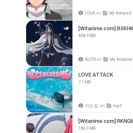
LOLKI
en
My 4shared
[Witanime.com] BSKHK
408.9 MB
BLITR
en
My 4shared
LOVE ATTACK
7.1 MB
지빈 임.
en
mp3
186.0 MB