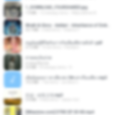
1_DOWNLOAD_FOURSHARED.jpg
1.9 MB
12 miesięcy temu
Wtlprodthree A.
Wrath & Glory - Aeldari - Inheritance of Embers.pdf
53.7 MB
2 lata temu
federico f
หนูน้อยสู้ชีวิตกับภารกิจเลี้ยงพี่ชายทั้งห้า.pdf
27.2 MB
16 dni temu
Pandarin
สายลมเจ็บปวด
สายลมเจ็บปวด
4.0 MB
8 miesięcy temu
D
เมียน้อยเหงา พาเสียวค่ะ18+เล่าเรื่องเสียว.mp3
14.2 MB
7 lat temu
อมรพันธ์ จ.
진성 - 보릿고개.mp3
3.4 MB
4 lata temu
castor-trot
[Witanime.com] DTRD EP 03 HD.mp4