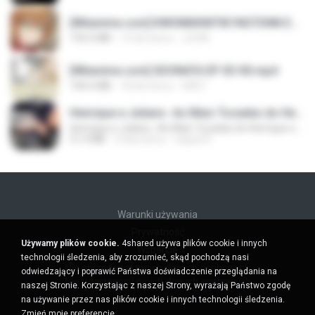
[Witanime.com] KWONMSNITIK1NGTDNN EP 04 HD.mp4
192.0 MB
14 dni temu
JUVIA
[Witanime.com] SDONATA EP 03 HD.mp4
140.6 MB
18 dni temu
GRET
Henrique e Juliano -As Mais Tocadas do Henrique e Juliano 2021 -Top Sertanejo 2021,Cd Completo 2021
Henrique e Juliano -As Mais Tocadas do Henrique e Juliano 2021 -Top Sertanejo 2021,Cd Completo 2021
51.4 MB
2 lata temu
raquel R.
Warunki używania
Prywatność
Używamy plików cookie.
4shared używa plików cookie i innych
Wsparcie
technologii śledzenia, aby zrozumieć, skąd pochodzą nasi
Nie sprzedawaj moich danych osobowych
odwiedzający i poprawić Państwa doświadczenie przeglądania na
Nie udostępniaj moich danych osobowych
naszej Stronie. Korzystając z naszej Strony, wyrażają Państwo zgodę
na używanie przez nas plików cookie i innych technologii śledzenia.
Zmień moje preferencje