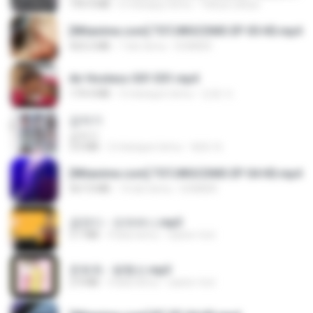
199.4 MB
6 miesięcy temu
Yahya Lahiya
[Witanime.com] TSTJWGCDMS EP 05 HD.mp4
423.2 MB
7 dni temu
DOMISR
Air Hostess S01 E01.mp4
174.4 MB
3 miesiące temu
민호 이.
갑자기
갑자기
3.0 MB
2 miesiące temu
복희 박.
[Witanime.com] TSTJWGCDMS EP 04 HD.mp4
567.0 MB
14 dni temu
DOMISR
금잔디 - 오라버니.mp3
3.1 MB
4 lata temu
castor-trot
문희옥 - 평행선.mp3
2.9 MB
4 lata temu
castor-trot