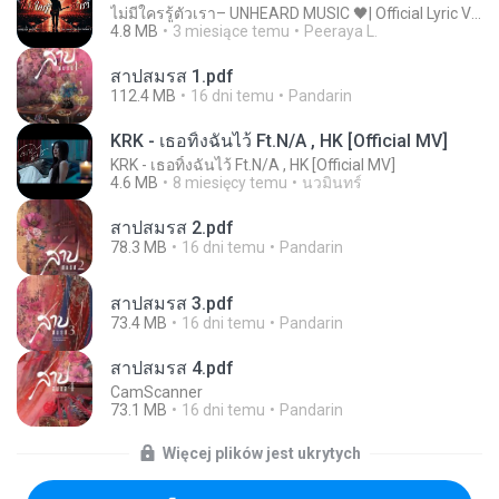
ไม่มีใครรู้ตัวเรา– UNHEARD MUSIC 🖤| Official Lyric Video | เพลงสู้ชีวิต
4.8 MB
3 miesiące temu
Peeraya L.
สาปสมรส 1.pdf
112.4 MB
16 dni temu
Pandarin
KRK - เธอทิ้งฉันไว้ Ft.N/A , HK [Official MV]
KRK - เธอทิ้งฉันไว้ Ft.N/A , HK [Official MV]
4.6 MB
8 miesięcy temu
นวมินทร์
สาปสมรส 2.pdf
78.3 MB
16 dni temu
Pandarin
สาปสมรส 3.pdf
73.4 MB
16 dni temu
Pandarin
สาปสมรส 4.pdf
CamScanner
73.1 MB
16 dni temu
Pandarin
Więcej plików jest ukrytych