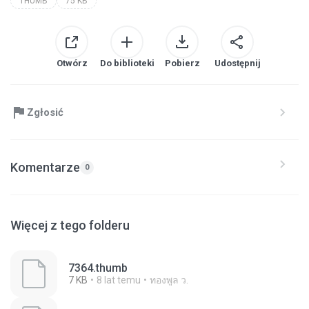
THUMB
75 KB
Otwórz
Do biblioteki
Pobierz
Udostępnij
Zgłosić
Komentarze
0
Więcej z tego folderu
7364.thumb
7 KB
8 lat temu
ทองพูล ว.