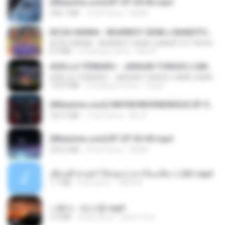
[Witanime.com] BT EP 04 HD.mp4
248.7 MB
13 dni temu
BAXK
KICAU MANIA - NDARBOY GENK x BANDITOZ YAOW 86 (OFFICIAL LYRIC VIDEO) GAS POL NDANGAK
KICAU MANIA - NDARBOY GENK x BANDITOZ YAOW 86 (OFFICIAL LYRIC VIDEO) GAS POL NDANGAK
8.9 MB
3 miesiące temu
Rina P.
ADELLA TERBARU - JANGAN TUNGGU LAMA LAMA - GELAS RETAK - OM ADELLA FULL ALBUM TERBARU 2026
ADELLA TERBARU - JANGAN TUNGGU LAMA LAMA - GELAS RETAK - OM ADELLA FULL ALBUM TERBARU 2026
133.0 MB
4 miesiące temu
Cuplis
[Witanime.com] HMYNGWHSNIDMS2S EP 04 HD.mp4
235.5 MB
13 dni temu
KILJY
[Witanime.com] BT EP 03 HD.mp4
250.0 MB
20 dni temu
BAXK
เพื่อนพี่ ช่วยทำให้เสด ( เล่าเรื่องเสียว ) 201.mp3
7.1 MB
6 lat temu
TNP2 M.
나훈아 - 테스형!.mp3
4.4 MB
4 lata temu
castor-trot