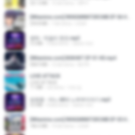
321.3 MB
15 dni temu
DRTY
[Witanime.com] RKNGMNNTSRCMB EP 06 HD.mp4
294.8 MB
7 dni temu
LOLKI
영탁 - 막걸리 한잔.mp3
3.2 MB
3 lata temu
castor-trot
[Witanime.com] BSKHKT EP 01 HD.mp4
408.9 MB
12 dni temu
BLITR
LOVE ATTACK
LOVE ATTACK
7.1 MB
rok temu
지빈 임.
임영웅 - 어느 60대 노부부이야기.mp3
4.6 MB
4 lata temu
castor-trot
[Witanime.com] RKNGMNNTSRCMB EP 05 HD.mp4
186.0 MB
14 dni temu
LOLKI