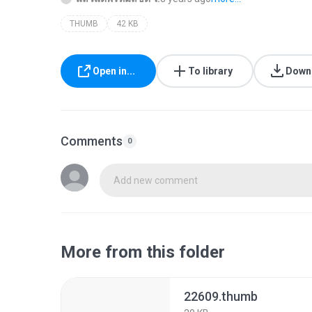
THUMB
42 KB
Open in...
To library
Down
Comments
0
Add new comment
More from this folder
22609.thumb