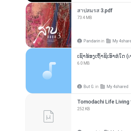
สาปสมรส 3.pdf
73.4 MB
Pandarin
in
My 4shar
6.0 MB
But G.
in
My 4shared
252 KB