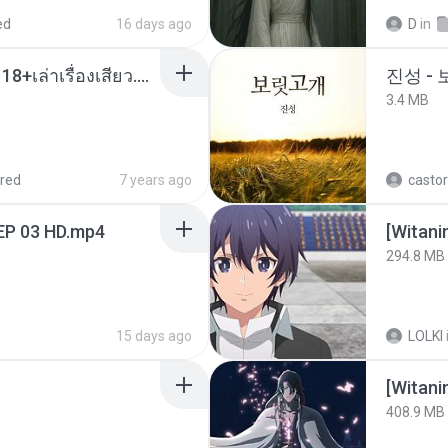
ed
16 days ago
D
in
เมียน้อยเหงา พาเสียวค่ะ18+เล่าเรื่องเสียว.mp3
진성 -
3.4 MB
red
7 years ago
castor
EP 03 HD.mp4
294.8 MB
15 days ago
LOLKI
[Witan
408.9 MB