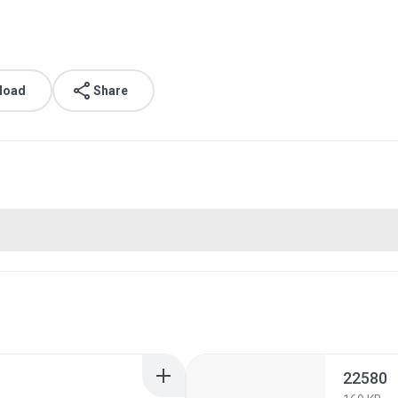
load
Share
22580