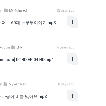
in
My 4shared
12 days ago
- 어느 60대 노부부이야기.mp3
-trot
in
LHR
4 years ago
ime.com] DTRD EP 04 HD.mp4
in
My 4shared
8 days ago
- 사랑이 비를 맞아요.mp3