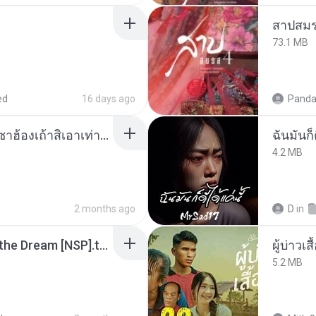
สาปสมร
73.1 MB
ed
16 days ago
Panda
ເຊົາຮ້ອງເຖົ້າຊິເອົາທໍ່ໃດ (เซาฮ้องเถ้าสิเอาเท่าใด) ບຸນເກີດ ຫນູຫ່ວງ ft. ໂສພາ ຈຸນທະລາ
ฉันมันก็ด
4.2 MB
2 months ago
D
in
Tomodachi Life Living the Dream [NSP].torrent
ผู้บ่าวเสื
5.2 MB