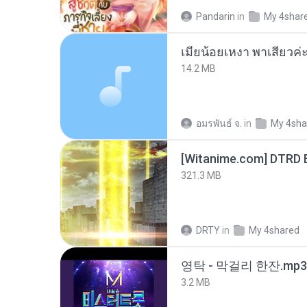
Pandarin
in
My 4shar
14.2 MB
อมรพันธ์ จ.
in
My 4sha
[Witanime.com] DTRD 
321.3 MB
DRTY
in
My 4shared
영탁 - 막걸리 한잔.mp3
3.2 MB