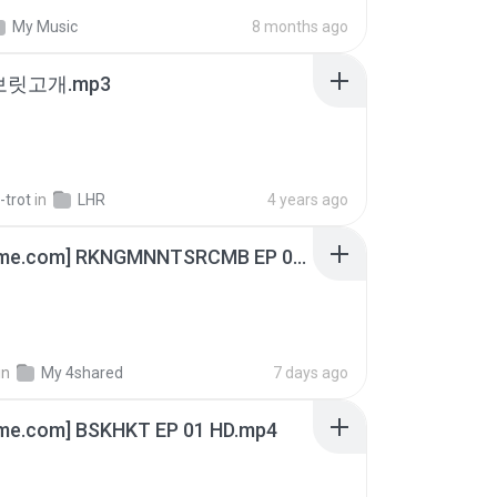
My Music
8 months ago
 보릿고개.mp3
-trot
in
LHR
4 years ago
[Witanime.com] RKNGMNNTSRCMB EP 06 HD.mp4
in
My 4shared
7 days ago
ime.com] BSKHKT EP 01 HD.mp4