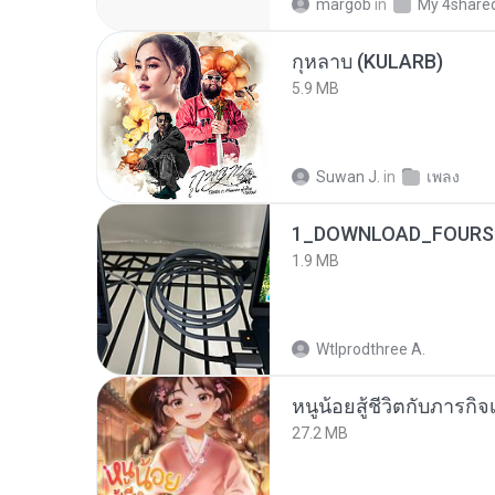
margob
in
My 4share
กุหลาบ (KULARB)
5.9 MB
Suwan J.
in
เพลง
1_DOWNLOAD_FOURSH
1.9 MB
Wtlprodthree A.
หนูน้อยสู้ชีวิตกับภารกิจเ
27.2 MB