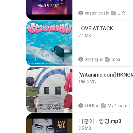
castor-trot
in
LHR
LOVE ATTACK
7.1 MB
지빈 임.
in
mp3
186.0 MB
LOLKI
in
My 4shared
나훈아 - 영영.mp3
3.5 MB