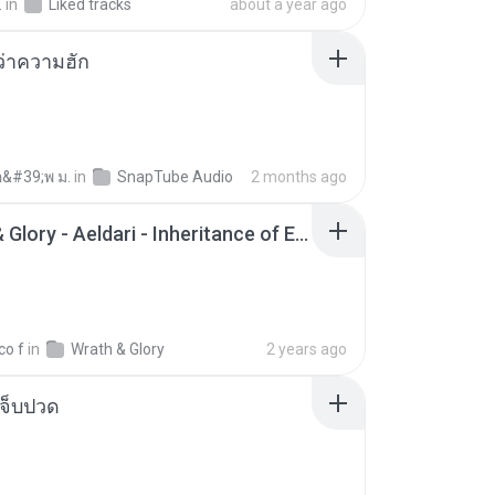
.
in
Liked tracks
about a year ago
อว่าความฮัก
อ&#39;พ ม.
in
SnapTube Audio
2 months ago
Wrath & Glory - Aeldari - Inheritance of Embers.pdf
co f
in
Wrath & Glory
2 years ago
จ็บปวด