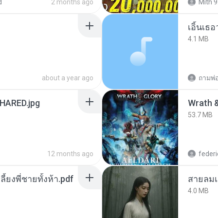
d
2 months ago
Mith 9
เอิ้นเธ
4.1 MB
about a year ago
ถามพ่
ARED.jpg
53.7 MB
12 months ago
federi
ลี้ยงพี่ชายทั้งห้า.pdf
สายลมเ
4.0 MB