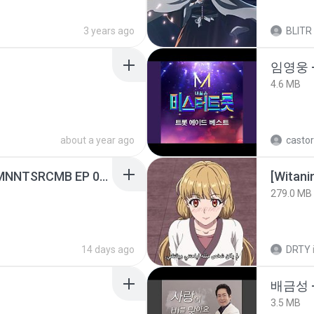
3 years ago
BLITR
임영웅 
4.6 MB
about a year ago
castor
[Witanime.com] RKNGMNNTSRCMB EP 05 HD.mp4
[Witan
279.0 MB
14 days ago
DRTY
배금성 
3.5 MB