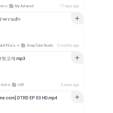
rin
in
My 4shared
17 days ago
อว่าความฮัก
อ&#39;พ ม.
in
SnapTube Audio
2 months ago
 보릿고개.mp3
-trot
in
LHR
4 years ago
ime.com] DTRD EP 03 HD.mp4