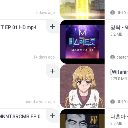
9 days ago
DRTY
T EP 01 HD.mp4
영탁 - 
3.2 MB
14 days ago
castor
[Witan
279.0 MB
about a year ago
DRTY
[Witanime.com] RKNGMNNTSRCMB EP 05 HD.mp4
나훈아 -
3.5 MB