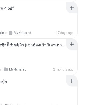
ส 4.pdf
rin
in
My 4shared
17 days ago
ເຊົາຮ້ອງເຖົ້າຊິເອົາທໍ່ໃດ (เซาฮ้องเถ้าสิเอาเท่าใด) ບຸນເກີດ ຫນູຫ່ວງ ft. ໂສພາ ຈຸນທະລາ
in
My 4shared
2 months ago
้อปุ๋ย