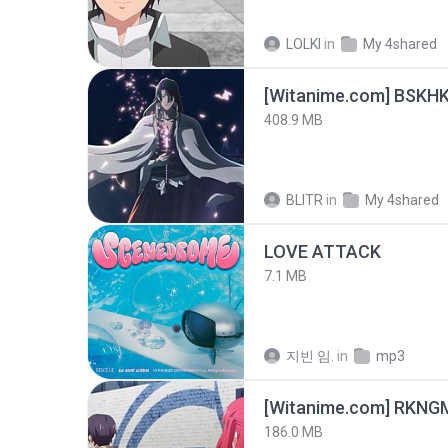
LOLKI
in
My 4shared
[Witanime.com] BSKHK
408.9 MB
BLITR
in
My 4shared
LOVE ATTACK
7.1 MB
지빈 임.
in
mp3
186.0 MB