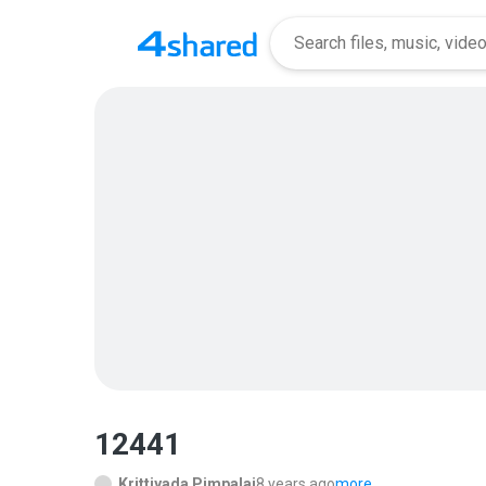
12441
Krittiyada Pimpalai
8 years ago
more...