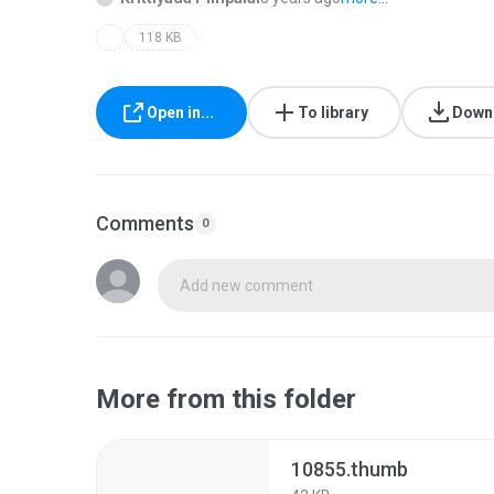
118 KB
Open in...
To library
Down
Comments
0
Add new comment
More from this folder
10855.thumb