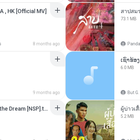
/A , HK [Official MV]
สาปสมร
73.1 MB
s
8 months ago
Panda
6.0 MB
9 months ago
But G.
Tomodachi Life Living the Dream [NSP].torrent
ผู้บ่าวเสื
5.2 MB