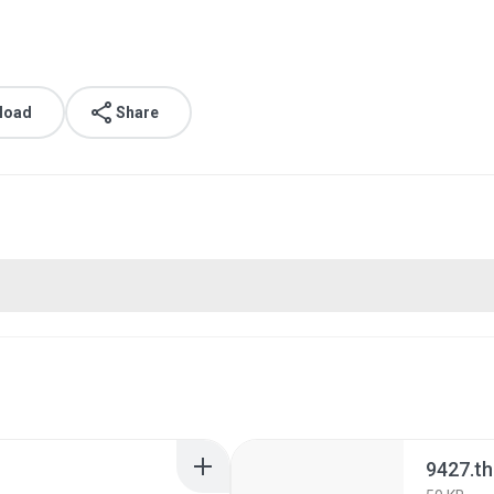
load
Share
9427.t