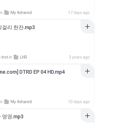
in
My 4shared
17 days ago
막걸리 한잔.mp3
-trot
in
LHR
3 years ago
ime.com] DTRD EP 04 HD.mp4
in
My 4shared
10 days ago
 영영.mp3