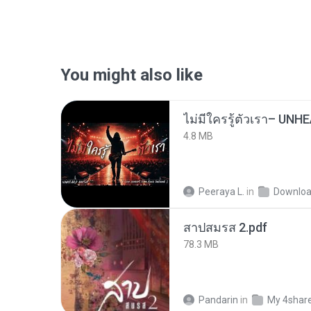
You might also like
4.8 MB
Peeraya L.
in
Downlo
สาปสมรส 2.pdf
78.3 MB
Pandarin
in
My 4shar