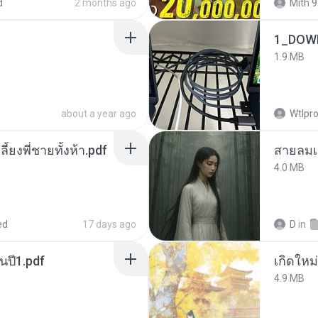
d
2 months ago
Mith 9
1_DOW
1.9 MB
about a year ago
Wtlpro
ลี้ยงพี่ชายทั้งห้า.pdf
สายลมเ
4.0 MB
ed
17 days ago
D
in
นปี1.pdf
4.9 MB