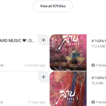
View all 870 files
ไม่มีใครรู้ตัวเรา– UNHEARD MUSIC 🖤| Official Lyric Video | เพลงสู้ชีวิต
สาปสมร
112.4 MB
ads
3 months ago
Panda
สาปสมร
73.4 MB
ed
17 days ago
Panda