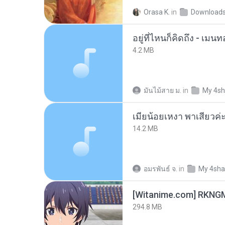
Orasa K.
in
Download
อยู่ที่ไหนก็คิดถึง - เม
4.2 MB
มันไม้สาย ม.
in
My 4sh
14.2 MB
อมรพันธ์ จ.
in
My 4sha
294.8 MB