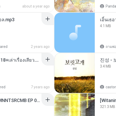
s
about a year ago
Panda
นทอล.mp3
เอิ้นเธ
4.1 MB
ared
2 years ago
ถามพ่
เมียน้อยเหงา พาเสียวค่ะ18+เล่าเรื่องเสียว.mp3
진성 -
3.4 MB
red
7 years ago
castor
[Witanime.com] RKNGMNNTSRCMB EP 06 HD.mp4
[Witan
321.3 MB