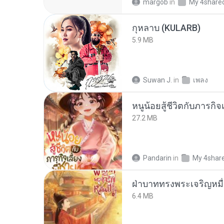
margob
in
My 4share
กุหลาบ (KULARB)
5.9 MB
Suwan J.
in
เพลง
หนูน้อยสู้ชีวิตกับภารกิจเ
27.2 MB
Pandarin
in
My 4shar
ฝ่าบาททรงพระเจริญหมื่
6.4 MB