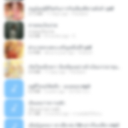
หนูน้อยสู้ชีวิตกับภารกิจเลี้ยงพี่ชายทั้งห้า.pdf
27.2 MB
17 days ago
Pandarin
สายลมเจ็บปวด
สายลมเจ็บปวด
4.0 MB
8 months ago
D
ฝ่าบาททรงพระเจริญหมื่นปี1.pdf
6.4 MB
about a year ago
Orasa K.
เกิดใหม่อีกครา อี๋เหนียงอย่างข้าเป็นภรรยาขุนนาง 1_ST.pdf
4.9 MB
17 days ago
Pandarin
อยู่ที่ไหนก็คิดถึง - เมนทอล.mp3
4.2 MB
2 years ago
มันไม้สาย ม.
เอิ้นเธอว่าความฮัก
เอิ้นเธอว่าความฮัก
4.1 MB
2 months ago
ถามพ่อ&#39;พ ม.
เมียน้อยเหงา พาเสียวค่ะ18+เล่าเรื่องเสียว.mp3