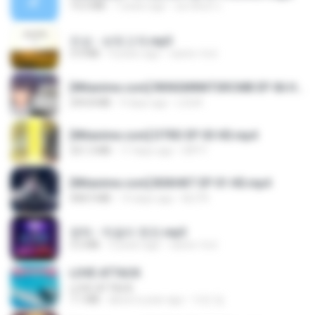
14.2 MB
7 years ago
อมรพันธ์ จ.
진성 - 보릿고개.mp3
3.4 MB
4 years ago
castor-trot
[Witanime.com] RKNGMNNTSRCMB EP 06 HD.mp4
294.8 MB
9 days ago
LOLKI
[Witanime.com] DTRD EP 03 HD.mp4
321.3 MB
17 days ago
DRTY
[Witanime.com] BSKHKT EP 01 HD.mp4
408.9 MB
14 days ago
BLITR
영탁 - 막걸리 한잔.mp3
3.2 MB
3 years ago
castor-trot
LOVE ATTACK
LOVE ATTACK
7.1 MB
about a year ago
지빈 임.