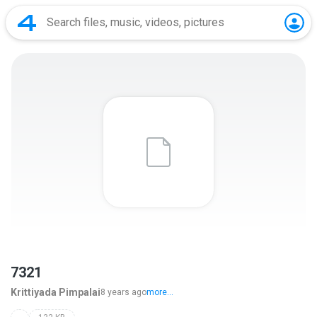
7321
Krittiyada Pimpalai
8 years ago
more...