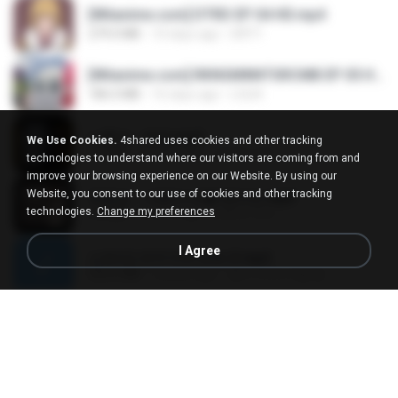
[Witanime.com] DTRD EP 04 HD.mp4
279.0 MB
10 days ago
DRTY
[Witanime.com] RKNGMNNTSRCMB EP 05 HD.mp4
186.0 MB
16 days ago
LOLKI
나훈아 - 영영.mp3
We Use Cookies.
4shared uses cookies and other tracking
3.5 MB
4 years ago
castor-trot
technologies to understand where our visitors are coming from and
improve your browsing experience on our Website. By using our
Website, you consent to our use of cookies and other tracking
배금성 - 사랑이 비를 맞아요.mp3
technologies.
Change my preferences
3.5 MB
4 years ago
castor-trot
I Agree
신유리) 유두자위 A to Z.mp3
256.6 MB
2 years ago
좀비고4인커플 좀.
Air Hostess S01 E01.mp4
174.4 MB
3 months ago
민호 이.
임영웅 - 어느 60대 노부부이야기.mp3
4.6 MB
4 years ago
castor-trot