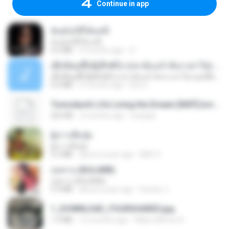
Continue in app
ฉันมันก็ดีได้แค่นี้
ฉันมันก็ดีได้แค่นี้
4.2 MB
9 months ago
D
ເຊົາຮ້ອງເຖົ້າຊິເອົາທໍ່ໃດ (เซาฮ้องเถ้าสิเอาเท่าใด) ບຸນເກີດ ຫນູຫ່ວງ ft. ໂສພາ ຈຸນທະລາ
ເຊົາຮ້ອງເຖົ້າຊິເອົາທໍ່ໃດ (เซาฮ้องเถ้าสิเอาเท่าใด) ບຸນເກີດ ຫນູຫ່ວງ ft. ໂສພາ ຈຸນທະລາ
6.0 MB
2 months ago
But G.
Tomodachi Life Living the Dream [NSP].torrent
252 KB
2 months ago
margob
ผู้บ่าวเสื้อปุ๋ย
ผู้บ่าวเสื้อปุ๋ย
5.2 MB
about a year ago
Mith 9.
กุหลาบ (KULARB)
กุหลาบ (KULARB)
5.9 MB
about a year ago
Suwan J.
1_DOWNLOAD_FOURSHARED.jpg
1.9 MB
12 months ago
Wtlprodthree A.