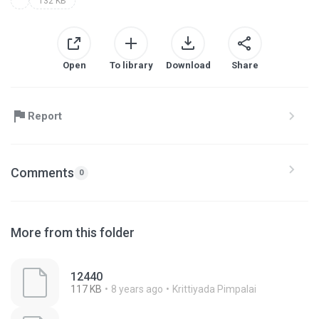
132 KB
Open
To library
Download
Share
Report
Comments
0
More from this folder
12440
117 KB
8 years ago
Krittiyada Pimpalai