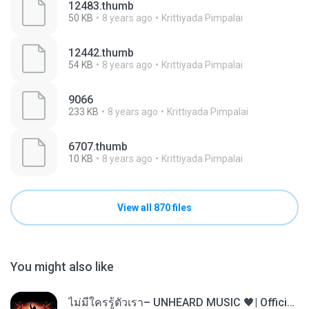
12483.thumb
50 KB
8 years ago
Krittiyada Pimpalai
12442.thumb
54 KB
8 years ago
Krittiyada Pimpalai
9066
233 KB
8 years ago
Krittiyada Pimpalai
6707.thumb
10 KB
8 years ago
Krittiyada Pimpalai
View all 870 files
You might also like
ไม่มีใครรู้ตัวเรา– UNHEARD MUSIC 🖤| Official Lyric Video | เพลงสู้ชีวิต