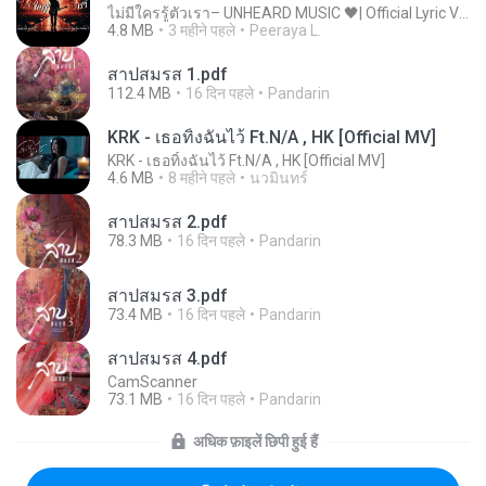
ไม่มีใครรู้ตัวเรา– UNHEARD MUSIC 🖤| Official Lyric Video | เพลงสู้ชีวิต
4.8 MB
3 महीने पहले
Peeraya L.
สาปสมรส 1.pdf
112.4 MB
16 दिन पहले
Pandarin
KRK - เธอทิ้งฉันไว้ Ft.N/A , HK [Official MV]
KRK - เธอทิ้งฉันไว้ Ft.N/A , HK [Official MV]
4.6 MB
8 महीने पहले
นวมินทร์
สาปสมรส 2.pdf
78.3 MB
16 दिन पहले
Pandarin
สาปสมรส 3.pdf
73.4 MB
16 दिन पहले
Pandarin
สาปสมรส 4.pdf
CamScanner
73.1 MB
16 दिन पहले
Pandarin
अधिक फ़ाइलें छिपी हुई हैं