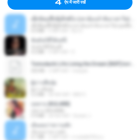
ऐप में जारी रखें
ເຊົາຮ້ອງເຖົ້າຊິເອົາທໍ່ໃດ (เซาฮ้องเถ้าสิเอาเท่าใด) ບຸນເກີດ ຫນູຫ່ວງ ft. ໂສພາ ຈຸນທະລາ
ເຊົາຮ້ອງເຖົ້າຊິເອົາທໍ່ໃດ (เซาฮ้องเถ้าสิเอาเท่าใด) ບຸນເກີດ ຫນູຫ່ວງ ft. ໂສພາ ຈຸນທະລາ
6.0 MB
2 महीने पहले
But G.
ฉันมันก็ดีได้แค่นี้
ฉันมันก็ดีได้แค่นี้
4.2 MB
9 महीने पहले
D
Tomodachi Life Living the Dream [NSP].torrent
252 KB
2 महीने पहले
margob
ผู้บ่าวเสื้อปุ๋ย
ผู้บ่าวเสื้อปุ๋ย
5.2 MB
एक साल पहले
Mith 9.
กุหลาบ (KULARB)
กุหลาบ (KULARB)
5.9 MB
एक साल पहले
Suwan J.
เอิ้นเธอว่าความฮัก
เอิ้นเธอว่าความฮัก
4.1 MB
2 महीने पहले
ถามพ่อ&#39;พ ม.