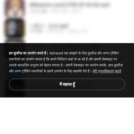
[Witanime.com] DTRD EP 04 HD.mp4
279.0 MB
8 दिन पहले
DRTY
나훈아 - 영영.mp3
3.5 MB
4 साल पहले
castor-trot
배금성 - 사랑이 비를 맞아요.mp3
3.5 MB
4 साल पहले
castor-trot
हम कुकीज़ का उपयोग करते हैं।
4shared यह समझने के लिए कुकीज़ और अन्य ट्रैकिंग
तकनीकों का उपयोग करता है कि हमारे विज़िटर कहां से आ रहे हैं और हमारी वेबसाइट पर
आपके ब्राउज़िंग अनुभव को बेहतर बनाता है। हमारी वेबसाइट का उपयोग करके, आप कुकीज़
신유리) 유두자위 A to Z.mp3
और अन्य ट्रैकिंग तकनीकों के हमारे उपयोग के लिए सहमति देते हैं।
मेरी प्राथमिकताएं बदलें
256.6 MB
2 साल पहले
좀비고4인커플 좀.
मैं सहमत हूँ
진성 - 천년을 빌려준다면.mp3
3.4 MB
4 साल पहले
castor-trot
Kita Usahakan Lagi
Kita Usahakan Lagi
3.3 MB
एक साल पहले
Fazri M.
DJ TIKTOK TERBARU 2025🎵DJ JANGAN TUNGGU LAMA LAMA NANTI LAMA LAMA 🎵DJ SEDIA AKU SEBELUM HUJAN
DJ TIKTOK TERBARU 2025🎵DJ JANGAN TUNGGU LAMA LAMA NANTI LAMA LAMA 🎵DJ SEDIA AKU SEBELUM HUJAN