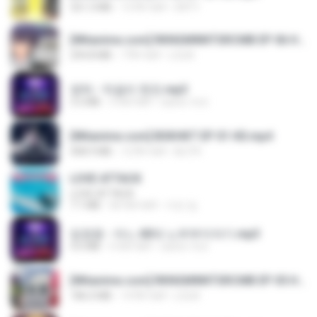
321.3 MB
15 दिन पहले
DRTY
[Witanime.com] RKNGMNNTSRCMB EP 06 HD.mp4
294.8 MB
7 दिन पहले
LOLKI
영탁 - 막걸리 한잔.mp3
3.2 MB
3 साल पहले
castor-trot
[Witanime.com] BSKHKT EP 01 HD.mp4
408.9 MB
12 दिन पहले
BLITR
LOVE ATTACK
LOVE ATTACK
7.1 MB
एक साल पहले
지빈 임.
임영웅 - 어느 60대 노부부이야기.mp3
4.6 MB
4 साल पहले
castor-trot
[Witanime.com] RKNGMNNTSRCMB EP 05 HD.mp4
186.0 MB
14 दिन पहले
LOLKI