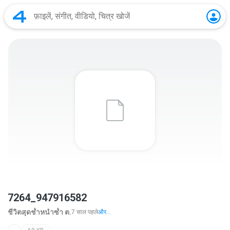
7264_947916582
ชีวิตสุดช้ำหนำซ้ำ ต.
7 साल पहले
और...