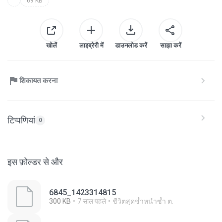
69 KB
खोलें
लाइब्रेरी में
डाउनलोड करें
साझा करें
शिकायत करना
टिप्पणियां
0
इस फ़ोल्डर से और
6845_1423314815
300 KB
7 साल पहले
ชีวิตสุดช้ำหนำซ้ำ ต.