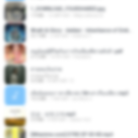
1_DOWNLOAD_FOURSHARED.jpg
1.9 MB
12 महीने पहले
Wtlprodthree A.
Wrath & Glory - Aeldari - Inheritance of Embers.pdf
53.7 MB
2 साल पहले
federico f
หนูน้อยสู้ชีวิตกับภารกิจเลี้ยงพี่ชายทั้งห้า.pdf
27.2 MB
16 दिन पहले
Pandarin
สายลมเจ็บปวด
สายลมเจ็บปวด
4.0 MB
8 महीने पहले
D
เมียน้อยเหงา พาเสียวค่ะ18+เล่าเรื่องเสียว.mp3
14.2 MB
7 साल पहले
อมรพันธ์ จ.
진성 - 보릿고개.mp3
3.4 MB
4 साल पहले
castor-trot
[Witanime.com] DTRD EP 03 HD.mp4