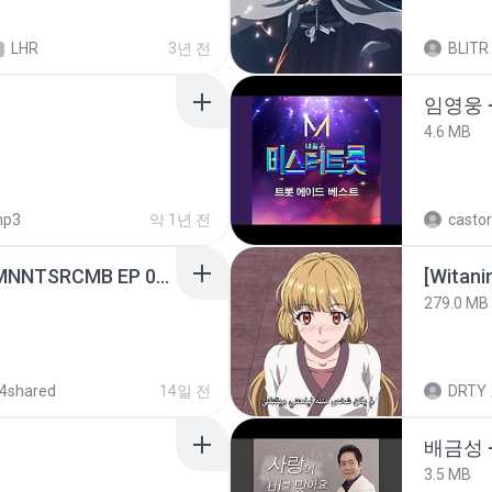
LHR
3년 전
BLITR
임영웅 
4.6 MB
p3
약 1년 전
castor
[Witanime.com] RKNGMNNTSRCMB EP 05 HD.mp4
[Witan
279.0 MB
4shared
14일 전
DRTY
배금성 
3.5 MB