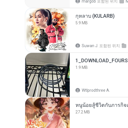
margob
포함된 위치
M
กุหลาบ (KULARB)
5.9 MB
Suwan J.
포함된 위치
1_DOWNLOAD_FOURSH
1.9 MB
Wtlprodthree A.
หนูน้อยสู้ชีวิตกับภารกิจเ
27.2 MB