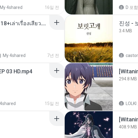
My 4shared
16일 전
D
포함
เมียน้อยเหงา พาเสียวค่ะ18+เล่าเรื่องเสียว.mp3
진성 -
3.4 MB
My 4shared
7년 전
castor
EP 03 HD.mp4
294.8 MB
4shared
15일 전
LOLKI
[Witan
408.9 MB