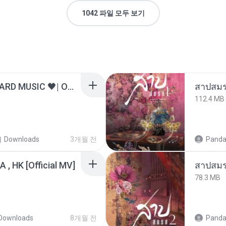
1042 파일 모두 보기
ไม่มีใครรู้ตัวเรา– UNHEARD MUSIC 🖤| Official Lyric Video | เพลงสู้ชีวิต
สาปสมร
112.4 MB
Downloads
3개월 전
Panda
/A , HK [Official MV]
สาปสมร
78.3 MB
Downloads
8개월 전
Panda