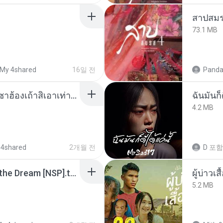
สาปสมร
73.1 MB
My 4shared
16일 전
Panda
ເຊົາຮ້ອງເຖົ້າຊິເອົາທໍ່ໃດ (เซาฮ้องเถ้าสิเอาเท่าใด) ບຸນເກີດ ຫນູຫ່ວງ ft. ໂສພາ ຈຸນທະລາ
ฉันมันก็ด
4.2 MB
 4shared
2개월 전
D
포함
Tomodachi Life Living the Dream [NSP].torrent
ผู้บ่าวเสื
5.2 MB