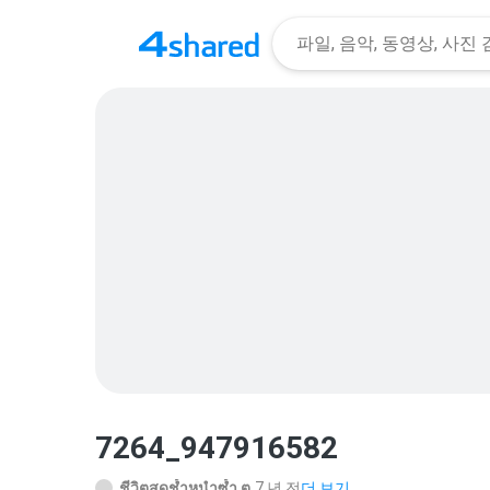
7264_947916582
ชีวิตสุดช้ำหนำซ้ำ ต.
7 년 전
더 보기...