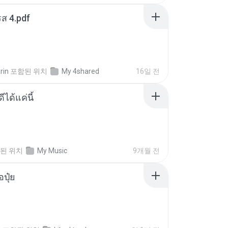
ส 4.pdf
rin
포함된 위치
My 4shared
16일 전
ีได้แค่นี้
된 위치
My Music
9개월 전
้อปุ๋ย