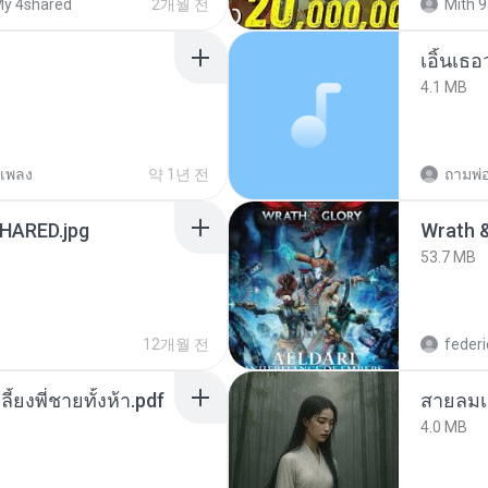
y 4shared
2개월 전
Mith 9
เอิ้นเธ
4.1 MB
เพลง
약 1년 전
ถามพ่
ARED.jpg
53.7 MB
12개월 전
federi
ลี้ยงพี่ชายทั้งห้า.pdf
สายลมเ
4.0 MB