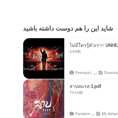
شاید این را هم دوست داشته باشید
4.8 MB
Downlo
در
Peeraya L.
สาปสมรส 3.pdf
73.4 MB
My 4shar
در
Pandarin