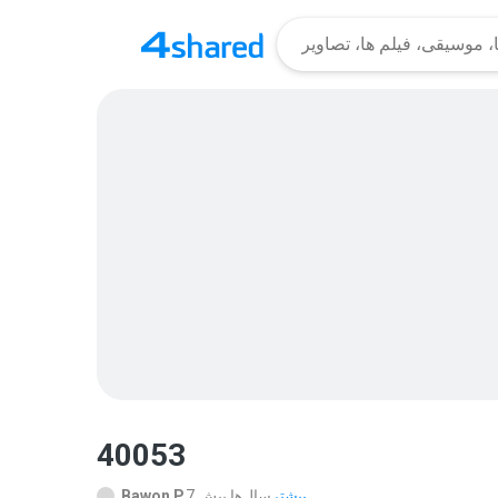
40053
بیشتر...
7 سال‌ها پیش
Bawon P.