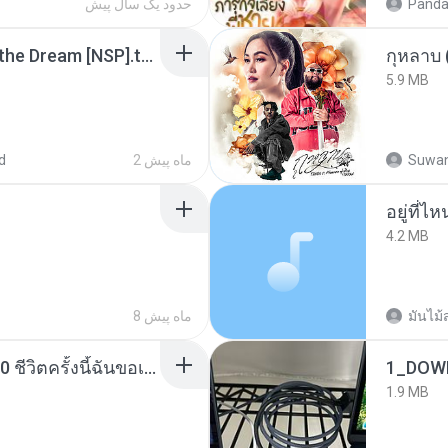
Panda
حدود یک سال پیش
Tomodachi Life Living the Dream [NSP].torrent
กุหลาบ
5.9 MB
Suwan
2 ماه پیش
d
อยู่ที่ไ
4.2 MB
มันไม้
8 ماه پیش
ย้อนเวลากลับมาในยุค 70 ชีวิตครั้งนี้ฉันขอเลือกเอง จบ.pdf
1_DOW
1.9 MB