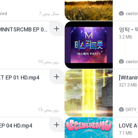
castor
7 سال پیش
ared
[Witanime.com] RKNGMNNTSRCMB EP 06 HD.mp4
영탁 - 
3.2 MB
castor
10 روز پیش
T EP 01 HD.mp4
[Witan
321.3 MB
DRTY
15 روز پیش
EP 04 HD.mp4
LOVE 
7.1 MB