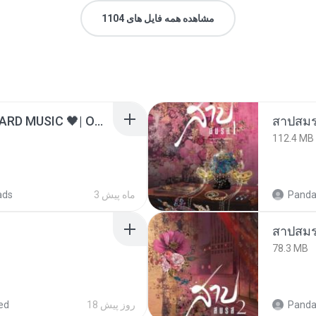
مشاهده همه فایل های 1104
ไม่มีใครรู้ตัวเรา– UNHEARD MUSIC 🖤| Official Lyric Video | เพลงสู้ชีวิต
สาปสมร
112.4 MB
Panda
3 ماه پیش
ads
สาปสมร
78.3 MB
Panda
18 روز پیش
ed