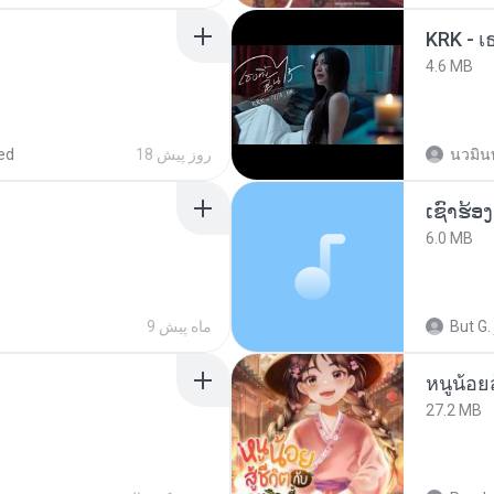
KRK - เธ
4.6 MB
นวมิน
18 روز پیش
ed
6.0 MB
But G.
9 ماه پیش
หนูน้อยส
27.2 MB