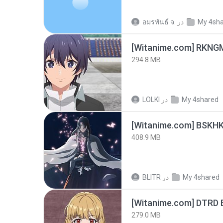
My 4sh
در
อมรพันธ์ จ.
294.8 MB
My 4shared
در
LOLKI
[Witanime.com] BSKHK
408.9 MB
My 4shared
در
BLITR
[Witanime.com] DTRD 
279.0 MB