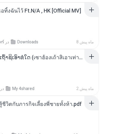
อทิ้งฉันไว้ Ft.N/A , HK [Official MV]
8 ماه پیش
Downloads
در
ทร์
ເຊົາຮ້ອງເຖົ້າຊິເອົາທໍ່ໃດ (เซาฮ้องเถ้าสิเอาเท่าใด) ບຸນເກີດ ຫນູຫ່ວງ ft. ໂສພາ ຈຸນທະລາ
2 ماه پیش
My 4shared
در
ู้ชีวิตกับภารกิจเลี้ยงพี่ชายทั้งห้า.pdf