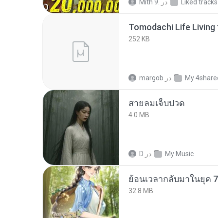
Liked tracks
در
Mith 9.
252 KB
My 4share
در
margob
สายลมเจ็บปวด
4.0 MB
My Music
در
D
32.8 MB