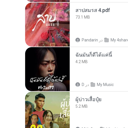
สาปสมรส 4.pdf
73.1 MB
My 4shar
در
Pandarin
ฉันมันก็ดีได้แค่นี้
4.2 MB
My Music
در
D
ผู้บ่าวเสื้อปุ๋ย
5.2 MB