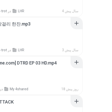
4 سال پیش
LHR
در
-trot
막걸리 한잔.mp3
3 سال پیش
LHR
در
-trot
ime.com] DTRD EP 03 HD.mp4
18 روز پیش
My 4shared
در
ATTACK