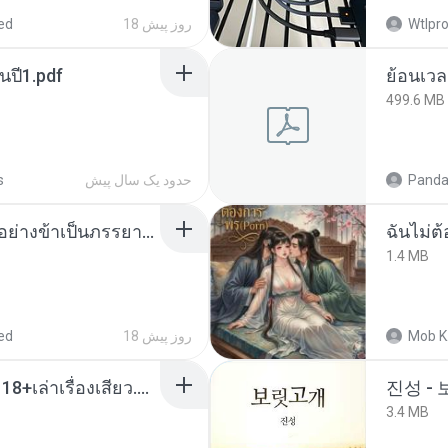
Wtlpro
18 روز پیش
ed
นปี1.pdf
499.6 MB
Panda
حدود یک سال پیش
s
เกิดใหม่อีกครา อี๋เหนียงอย่างข้าเป็นภรรยาขุนนาง 1_ST.pdf
ฉันไม่ต้
1.4 MB
Mob K
18 روز پیش
ed
เมียน้อยเหงา พาเสียวค่ะ18+เล่าเรื่องเสียว.mp3
진성 -
3.4 MB