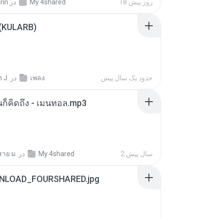
18 روز پیش
My 4shared
در
rin
 (KULARB)
حدود یک سال پیش
เพลง
در
 J.
หนก็คิดถึง - เมนทอล.mp3
2 سال پیش
My 4shared
در
สาย ม.
NLOAD_FOURSHARED.jpg