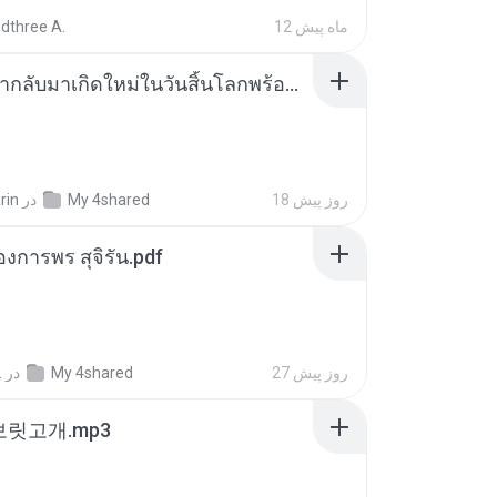
12 ماه پیش
dthree A.
ย้อนเวลากลับมาเกิดใหม่ในวันสิ้นโลกพร้อมมิติส่วนตัว 1-443 [จบ] - 揍趴长颈鹿.pdf
18 روز پیش
My 4shared
در
rin
องการพร สุจิรัน.pdf
27 روز پیش
My 4shared
در
.
 보릿고개.mp3