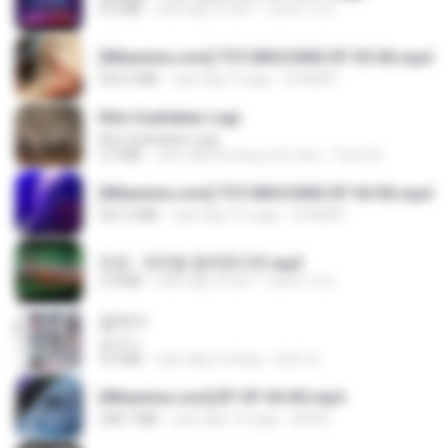
4.6 MB
cách đây 4 năm
castor-trot
[Witanime.com] TSTJWGCDMS EP 05 HD.mp4
423.2 MB
cách đây 9 ngày
DOMISR
Kita Usahakan Lagi
Kita Usahakan Lagi
3.3 MB
cách đây khoảng một năm
Fazri M.
[Witanime.com] TSTJWGCDMS EP 04 HD.mp4
567.0 MB
cách đây 16 ngày
DOMISR
진성 - 천년을 빌려준다면.mp3
3.4 MB
cách đây 4 năm
castor-trot
갑자기
갑자기
3.0 MB
cách đây 2 tháng
복희 박.
[Witanime.com] BT EP 04 HD.mp4
248.7 MB
cách đây 14 ngày
BAXK