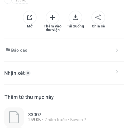
255 KB
Mở
Thêm vào
Tải xuống
Chia sẻ
thư viện
Báo cáo
Nhận xét
0
Thêm từ thư mục này
33007
259 KB
7 năm trước
Bawon P.