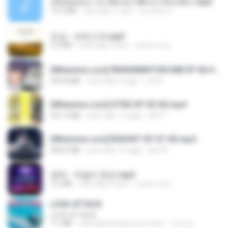
เมียน้อยเหงา พาเสียวค่ะ18+เล่าเรื่องเสียว.mp3
14.2 MB
cách đây 7 năm
อมรพันธ์ จ.
진성 - 보릿고개.mp3
3.4 MB
cách đây 4 năm
castor-trot
[Witanime.com] RKNGMNNTSRCMB EP 06 HD.mp4
294.8 MB
cách đây 9 ngày
LOLKI
[Witanime.com] DTRD EP 03 HD.mp4
321.3 MB
cách đây 17 ngày
DRTY
[Witanime.com] BSKHKT EP 01 HD.mp4
408.9 MB
cách đây 14 ngày
BLITR
영탁 - 막걸리 한잔.mp3
3.2 MB
cách đây 3 năm
castor-trot
LOVE ATTACK
LOVE ATTACK
7.1 MB
cách đây khoảng một năm
지빈 임.