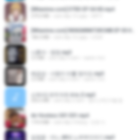
[Witanime.com] DTRD EP 04 HD.mp4
279.0 MB
cách đây 10 ngày
DRTY
[Witanime.com] RKNGMNNTSRCMB EP 05 HD.mp4
186.0 MB
cách đây 16 ngày
LOLKI
나훈아 - 영영.mp3
3.5 MB
cách đây 4 năm
castor-trot
배금성 - 사랑이 비를 맞아요.mp3
3.5 MB
cách đây 4 năm
castor-trot
신유리) 유두자위 A to Z.mp3
256.6 MB
cách đây 2 năm
좀비고4인커플 좀.
Air Hostess S01 E01.mp4
174.4 MB
cách đây 3 tháng
민호 이.
임영웅 - 어느 60대 노부부이야기.mp3