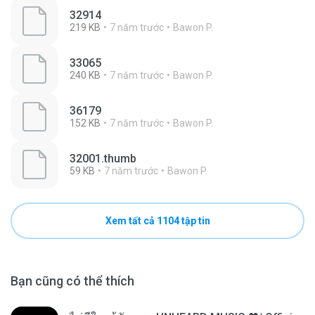
32914
219 KB
7 năm trước
Bawon P.
33065
240 KB
7 năm trước
Bawon P.
36179
152 KB
7 năm trước
Bawon P.
32001.thumb
59 KB
7 năm trước
Bawon P.
Xem tất cả 1104 tập tin
Bạn cũng có thể thích