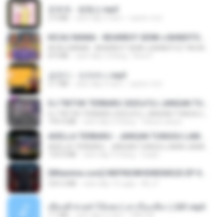
문희옥 - 평행선.mp3
2.9 MB
cách đây 4 năm
castor-trot
KICAU MANIA - NDARBOY GENK x BANDITOZ YAOW 86 (OFFICIAL LYRIC VIDEO) GAS POL NDANGAK
KICAU MANIA - NDARBOY GENK x BANDITOZ YAOW 86 (OFFICIAL LYRIC VIDEO) GAS POL NDANGAK
8.9 MB
cách đây 3 tháng
Rina P.
금잔디 - 오라버니.mp3
3.1 MB
cách đây 4 năm
castor-trot
DJ TIKTOK TERBARU 2025🎵DJ JANGAN TUNGGU LAMA LAMA NANTI LAMA LAMA 🎵DJ SEDIA AKU SEBELUM HUJAN
DJ TIKTOK TERBARU 2025🎵DJ JANGAN TUNGGU LAMA LAMA NANTI LAMA LAMA 🎵DJ SEDIA AKU SEBELUM HUJAN
199.4 MB
cách đây 6 tháng
Yahya Lahiya
ADELLA TERBARU - JANGAN TUNGGU LAMA LAMA - GELAS RETAK - OM ADELLA FULL ALBUM TERBARU 2026
ADELLA TERBARU - JANGAN TUNGGU LAMA LAMA - GELAS RETAK - OM ADELLA FULL ALBUM TERBARU 2026
133.0 MB
cách đây 4 tháng
Cuplis
[Witanime.com] HMYNGWHSNIDMS2S EP 04 HD.mp4
235.5 MB
cách đây 15 ngày
KILJY
เพื่อนพี่ ช่วยทำให้เสด ( เล่าเรื่องเสียว ) 201.mp3
7.1 MB
cách đây 6 năm
TNP2 M.