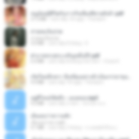
หนูน้อยสู้ชีวิตกับภารกิจเลี้ยงพี่ชายทั้งห้า.pdf
27.2 MB
cách đây 18 ngày
Pandarin
สายลมเจ็บปวด
สายลมเจ็บปวด
4.0 MB
cách đây 8 tháng
D
ฝ่าบาททรงพระเจริญหมื่นปี1.pdf
6.4 MB
cách đây khoảng một năm
Orasa K.
เกิดใหม่อีกครา อี๋เหนียงอย่างข้าเป็นภรรยาขุนนาง 1_ST.pdf
4.9 MB
cách đây 18 ngày
Pandarin
อยู่ที่ไหนก็คิดถึง - เมนทอล.mp3
4.2 MB
cách đây 2 năm
มันไม้สาย ม.
เอิ้นเธอว่าความฮัก
เอิ้นเธอว่าความฮัก
4.1 MB
cách đây 2 tháng
ถามพ่อ&#39;พ ม.