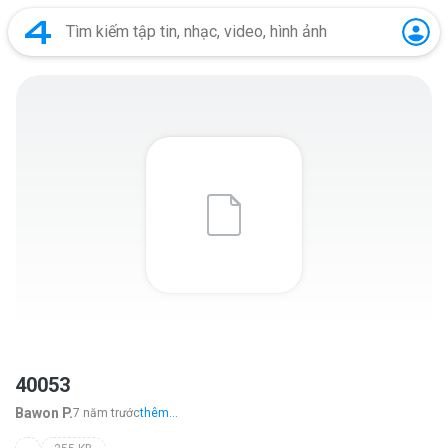
40053
Bawon P.
7 năm trước
thêm...