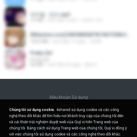
박우철 - 연모.mp3
3.5 MB
cách đây 4 năm
castor-trot
[Witanime.com] KWONMSNITIK1NGTDNN EP 04 HD.mp4
192.0 MB
cách đây 15 ngày
JUVIA
Pretty Girl
Pretty Girl
8.8 MB
cách đây 24 ngày
황영지
Điều khoản Sử dụng
Bảo mật
Chúng tôi sử dụng cookie.
4shared sử dụng cookie và các công
Hỗ trợ
nghệ theo dõi khác để tìm hiểu nơi khách truy cập của chúng tôi đến
Không bán thông tin cá nhân của tôi
và cải thiện trải nghiệm duyệt web của Quý vị trên Trang web của
Không chia sẻ thông tin cá nhân của tôi
chúng tôi. Bằng cách sử dụng Trang web của chúng tôi, Quý vị đồng ý
với việc chúng tôi sử dụng cookie và các công nghệ theo dõi khác.