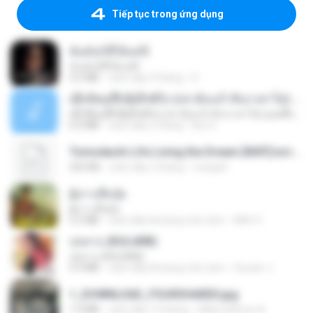
Tiếp tục trong ứng dụng
ฉันมันก็ดีได้แค่นี้
ฉันมันก็ดีได้แค่นี้
4.2 MB
cách đây 9 tháng
D
ເຊົາຮ້ອງເຖົ້າຊິເອົາທໍ່ໃດ (เซาฮ้องเถ้าสิเอาเท่าใด) ບຸນເກີດ ຫນູຫ່ວງ ft. ໂສພາ ຈຸນທະລາ
ເຊົາຮ້ອງເຖົ້າຊິເອົາທໍ່ໃດ (เซาฮ้องเถ้าสิเอาเท่าใด) ບຸນເກີດ ຫນູຫ່ວງ ft. ໂສພາ ຈຸນທະລາ
6.0 MB
cách đây 2 tháng
But G.
Tomodachi Life Living the Dream [NSP].torrent
252 KB
cách đây 2 tháng
margob
ผู้บ่าวเสื้อปุ๋ย
ผู้บ่าวเสื้อปุ๋ย
5.2 MB
cách đây khoảng một năm
Mith 9.
กุหลาบ (KULARB)
กุหลาบ (KULARB)
5.9 MB
cách đây khoảng một năm
Suwan J.
1_DOWNLOAD_FOURSHARED.jpg
1.9 MB
cách đây 12 tháng
Wtlprodthree A.