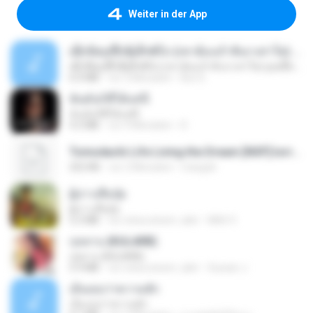
Weiter in der App
ເຊົາຮ້ອງເຖົ້າຊິເອົາທໍ່ໃດ (เซาฮ้องเถ้าสิเอาเท่าใด) ບຸນເກີດ ຫນູຫ່ວງ ft. ໂສພາ ຈຸນທະລາ
ເຊົາຮ້ອງເຖົ້າຊິເອົາທໍ່ໃດ (เซาฮ้องเถ้าสิเอาเท่าใด) ບຸນເກີດ ຫນູຫ່ວງ ft. ໂສພາ ຈຸນທະລາ
6.0 MB
vor 2 Monaten
But G.
ฉันมันก็ดีได้แค่นี้
ฉันมันก็ดีได้แค่นี้
4.2 MB
vor 9 Monaten
D
Tomodachi Life Living the Dream [NSP].torrent
252 KB
vor 2 Monaten
margob
ผู้บ่าวเสื้อปุ๋ย
ผู้บ่าวเสื้อปุ๋ย
5.2 MB
vor etwa einem Jahr
Mith 9.
กุหลาบ (KULARB)
กุหลาบ (KULARB)
5.9 MB
vor etwa einem Jahr
Suwan J.
เอิ้นเธอว่าความฮัก
เอิ้นเธอว่าความฮัก