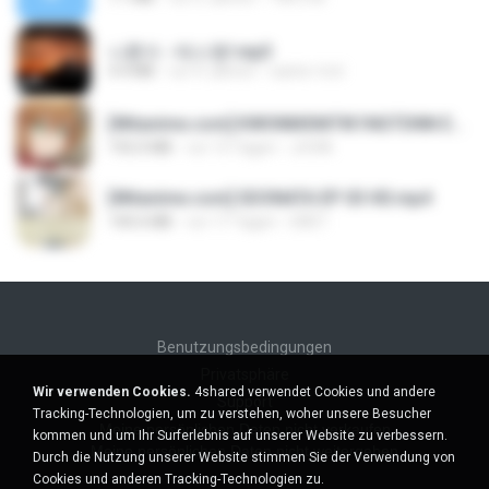
나훈아 - 테스형!.mp3
4.4 MB
vor 4 Jahren
castor-trot
[Witanime.com] KWONMSNITIK1NGTDNN EP 04 HD.mp4
192.0 MB
vor 13 Tagen
JUVIA
[Witanime.com] SDONATA EP 03 HD.mp4
140.6 MB
vor 17 Tagen
GRET
Benutzungsbedingungen
Privatsphäre
Wir verwenden Cookies.
4shared verwendet Cookies und andere
Support
Tracking-Technologien, um zu verstehen, woher unsere Besucher
Meine persönlichen Daten nicht verkaufen
kommen und um Ihr Surferlebnis auf unserer Website zu verbessern.
Meine persönlichen Daten nicht weitergeben
Durch die Nutzung unserer Website stimmen Sie der Verwendung von
Cookies und anderen Tracking-Technologien zu.