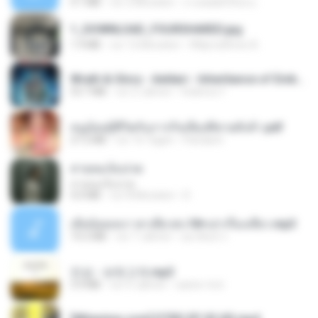
4.1 MB
vor 2 Monaten
ถามพ่อ&#39;พ ม.
1_DOWNLOAD_FOURSHARED.jpg
1.9 MB
vor 12 Monaten
Wtlprodthree A.
Wrath & Glory - Aeldari - Inheritance of Embers.pdf
53.7 MB
vor 2 Jahren
federico f
หนูน้อยสู้ชีวิตกับภารกิจเลี้ยงพี่ชายทั้งห้า.pdf
27.2 MB
vor 16 Tagen
Pandarin
สายลมเจ็บปวด
สายลมเจ็บปวด
4.0 MB
vor 8 Monaten
D
เมียน้อยเหงา พาเสียวค่ะ18+เล่าเรื่องเสียว.mp3
14.2 MB
vor 7 Jahren
อมรพันธ์ จ.
진성 - 보릿고개.mp3
3.4 MB
vor 4 Jahren
castor-trot