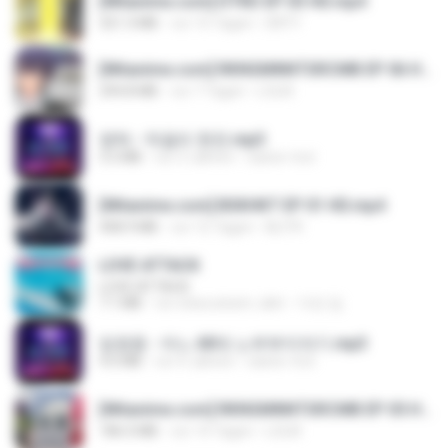
[Witanime.com] DTRD EP 03 HD.mp4
321.3 MB
vor 15 Tagen
DRTY
[Witanime.com] RKNGMNNTSRCMB EP 06 HD.mp4
294.8 MB
vor 7 Tagen
LOLKI
영탁 - 막걸리 한잔.mp3
3.2 MB
vor 3 Jahren
castor-trot
[Witanime.com] BSKHKT EP 01 HD.mp4
408.9 MB
vor 12 Tagen
BLITR
LOVE ATTACK
LOVE ATTACK
7.1 MB
vor etwa einem Jahr
지빈 임.
임영웅 - 어느 60대 노부부이야기.mp3
4.6 MB
vor 4 Jahren
castor-trot
[Witanime.com] RKNGMNNTSRCMB EP 05 HD.mp4
186.0 MB
vor 14 Tagen
LOLKI