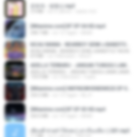
문희옥 - 평행선.mp3
2.9 MB
vor 4 Jahren
castor-trot
[Witanime.com] BT EP 04 HD.mp4
248.7 MB
vor 12 Tagen
BAXK
KICAU MANIA - NDARBOY GENK x BANDITOZ YAOW 86 (OFFICIAL LYRIC VIDEO) GAS POL NDANGAK
KICAU MANIA - NDARBOY GENK x BANDITOZ YAOW 86 (OFFICIAL LYRIC VIDEO) GAS POL NDANGAK
8.9 MB
vor 3 Monaten
Rina P.
ADELLA TERBARU - JANGAN TUNGGU LAMA LAMA - GELAS RETAK - OM ADELLA FULL ALBUM TERBARU 2026
ADELLA TERBARU - JANGAN TUNGGU LAMA LAMA - GELAS RETAK - OM ADELLA FULL ALBUM TERBARU 2026
133.0 MB
vor 4 Monaten
Cuplis
[Witanime.com] HMYNGWHSNIDMS2S EP 04 HD.mp4
235.5 MB
vor 13 Tagen
KILJY
[Witanime.com] BT EP 03 HD.mp4
250.0 MB
vor 19 Tagen
BAXK
เพื่อนพี่ ช่วยทำให้เสด ( เล่าเรื่องเสียว ) 201.mp3
7.1 MB
vor 6 Jahren
TNP2 M.