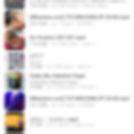
DJ TIKTOK TERBARU 2025🎵DJ JANGAN TUNGGU LAMA LAMA NANTI LAMA LAMA 🎵DJ SEDIA AKU SEBELUM HUJAN
199.4 MB
vor 6 Monaten
Yahya Lahiya
[Witanime.com] TSTJWGCDMS EP 05 HD.mp4
423.2 MB
vor 7 Tagen
DOMISR
Air Hostess S01 E01.mp4
174.4 MB
vor 3 Monaten
민호 이.
갑자기
갑자기
3.0 MB
vor 2 Monaten
복희 박.
Sedia Aku Sebelum Hujan
Sedia Aku Sebelum Hujan
3.8 MB
vor 10 Monaten
Hamdi U.
[Witanime.com] TSTJWGCDMS EP 04 HD.mp4
567.0 MB
vor 14 Tagen
DOMISR
금잔디 - 오라버니.mp3
3.1 MB
vor 4 Jahren
castor-trot