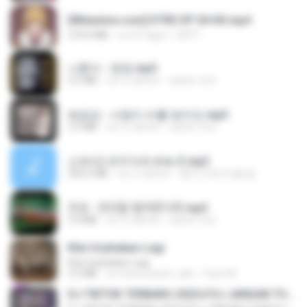
[Witanime.com] DTRD EP 04 HD.mp4
279.0 MB
vor 8 Tagen
DRTY
나훈아 - 영영.mp3
3.5 MB
vor 4 Jahren
castor-trot
배금성 - 사랑이 비를 맞아요.mp3
3.5 MB
vor 4 Jahren
castor-trot
신유리) 유두자위 A to Z.mp3
256.6 MB
vor 2 Jahren
좀비고4인커플 좀.
진성 - 천년을 빌려준다면.mp3
3.4 MB
vor 4 Jahren
castor-trot
Kita Usahakan Lagi
Kita Usahakan Lagi
3.3 MB
vor etwa einem Jahr
Fazri M.
DJ TIKTOK TERBARU 2025🎵DJ JANGAN TUNGGU LAMA LAMA NANTI LAMA LAMA 🎵DJ SEDIA AKU SEBELUM HUJAN