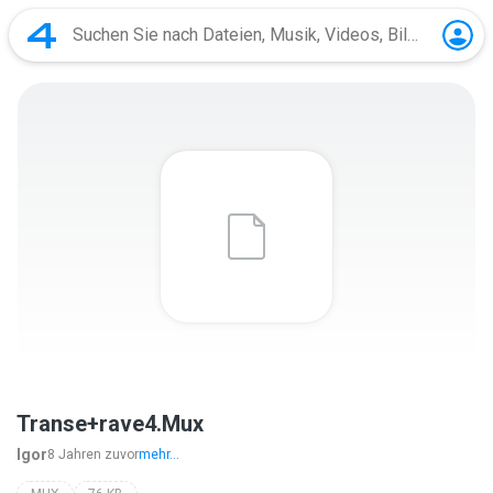
Transe+rave4.Mux
Igor
8 Jahren zuvor
mehr...