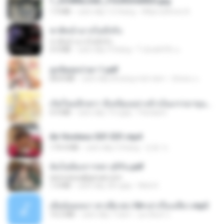
1_DOWNLOAD_FOURSHARED.jpg
1.9 MB
cách đây 12 tháng
Wtlprodthree A.
ชาติหน้าอาจไม่มีจริง
ชาติหน้าอาจไม่มีจริง
4.4 MB
cách đây 9 tháng
ไวลุ้น&#39; อ.
ฮูหยิuสุดป่วuฯ 1.pdf
68.8 MB
cách đây khoảng một năm
ณิชพน แ.
เกิดใหม่อีกครา อี๋เหนียงอย่างข้าเป็นภรรยาขุนนาง 1_ST.pdf
4.9 MB
cách đây 19 ngày
Pandarin
Air Hostess S01 E01.mp4
174.4 MB
cách đây 3 tháng
민호 이.
ฉันไม่ต้องการพร สุจิรัน.pdf
tanmobza@gmail.com
1.4 MB
cách đây 28 ngày
Mob K.
เมียน้อยเหงา พาเสียวค่ะ18+เล่าเรื่องเสียว.mp3
14.2 MB
cách đây 7 năm
อมรพันธ์ จ.