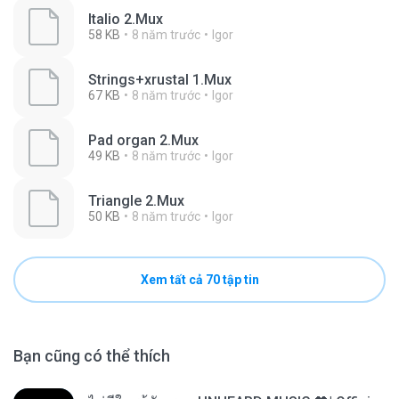
Italio 2.Mux
58 KB
8 năm trước
Igor
Strings+xrustal 1.Mux
67 KB
8 năm trước
Igor
Pad organ 2.Mux
49 KB
8 năm trước
Igor
Triangle 2.Mux
50 KB
8 năm trước
Igor
Xem tất cả 70 tập tin
Bạn cũng có thể thích