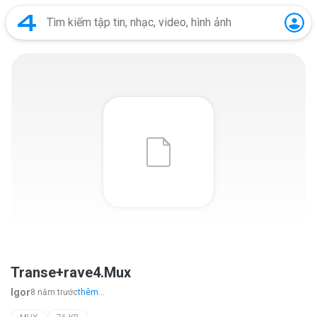
Transe+rave4.Mux
Igor
8 năm trước
thêm...