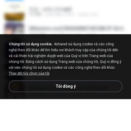
진성 - 보릿고개.mp3
3.4 MB
cách đây 4 năm
castor-trot
[Witanime.com] RKNGMNNTSRCMB EP 06 HD.mp4
294.8 MB
cách đây 11 ngày
LOLKI
Chúng tôi sử dụng cookie.
4shared sử dụng cookie và các công
영탁 - 막걸리 한잔.mp3
nghệ theo dõi khác để tìm hiểu nơi khách truy cập của chúng tôi đến
3.2 MB
cách đây 3 năm
castor-trot
và cải thiện trải nghiệm duyệt web của Quý vị trên Trang web của
chúng tôi. Bằng cách sử dụng Trang web của chúng tôi, Quý vị đồng ý
với việc chúng tôi sử dụng cookie và các công nghệ theo dõi khác.
[Witanime.com] BSKHKT EP 01 HD.mp4
Thay đổi tùy chọn của tôi
408.9 MB
cách đây 16 ngày
BLITR
Tôi đồng ý
[Witanime.com] DTRD EP 04 HD.mp4
279.0 MB
cách đây 12 ngày
DRTY
LOVE ATTACK
LOVE ATTACK
7.1 MB
cách đây khoảng một năm
지빈 임.
신유리) 유두자위 A to Z.mp3