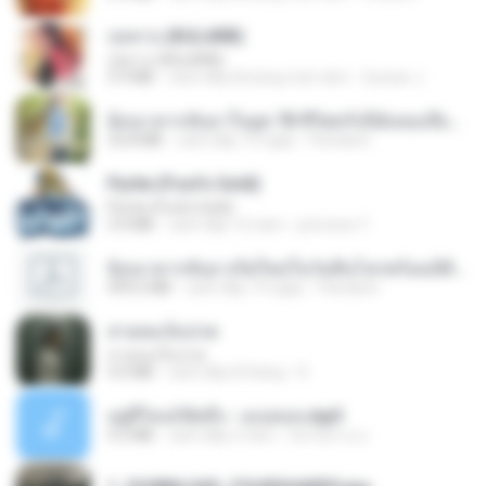
กุหลาบ (KULARB)
กุหลาบ (KULARB)
5.9 MB
cách đây khoảng một năm
Suwan J.
ย้อนเวลากลับมาในยุค 70 ชีวิตครั้งนี้ฉันขอเลือกเอง จบ.pdf
32.8 MB
cách đây 19 ngày
Pandarin
Pyrite (Fool's Gold)
Pyrite (Fool's Gold)
3.4 MB
cách đây 12 năm
princess Y.
ย้อนเวลากลับมาเกิดใหม่ในวันสิ้นโลกพร้อมมิติส่วนตัว 1-443 [จบ] - 揍趴长颈鹿.pdf
499.6 MB
cách đây 19 ngày
Pandarin
สายลมเจ็บปวด
สายลมเจ็บปวด
4.0 MB
cách đây 8 tháng
D
อยู่ที่ไหนก็คิดถึง - เมนทอล.mp3
4.2 MB
cách đây 2 năm
มันไม้สาย ม.