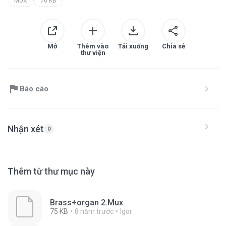
MUX
76 KB
Mở
Thêm vào
Tải xuống
Chia sẻ
thư viện
Báo cáo
Nhận xét
0
Thêm từ thư mục này
Brass+organ 2.Mux
75 KB
8 năm trước
Igor