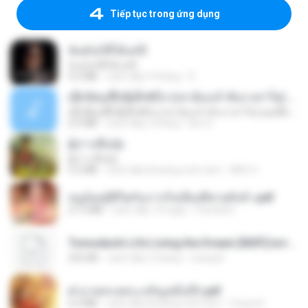
Tiếp tục trong ứng dụng
ฉันมันก็ดีได้แค่นี้
ฉันมันก็ดีได้แค่นี้
4.2 MB
cách đây 9 tháng
D
ເຊົາຮ້ອງເຖົ້າຊິເອົາທໍ່ໃດ (เซาฮ้องเถ้าสิเอาเท่าใด) ບຸນເກີດ ຫນູຫ່ວງ ft. ໂສພາ ຈຸນທະລາ
ເຊົາຮ້ອງເຖົ້າຊິເອົາທໍ່ໃດ (เซาฮ้องเถ้าสิเอาเท่าใด) ບຸນເກີດ ຫນູຫ່ວງ ft. ໂສພາ ຈຸນທະລາ
6.0 MB
cách đây 2 tháng
But G.
ผู้บ่าวเสื้อปุ๋ย
ผู้บ่าวเสื้อปุ๋ย
5.2 MB
cách đây khoảng một năm
Mith 9.
หนูน้อยสู้ชีวิตกับภารกิจเลี้ยงพี่ชายทั้งห้า.pdf
27.2 MB
cách đây 19 ngày
Pandarin
Tomodachi Life Living the Dream [NSP].torrent
252 KB
cách đây 2 tháng
margob
ฝ่าบาททรงพระเจริญหมื่นปี1.pdf
6.4 MB
cách đây khoảng một năm
Orasa K.