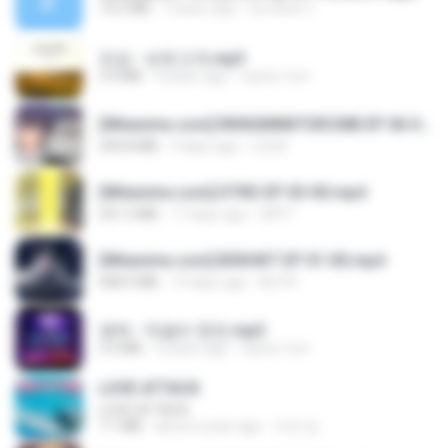
14.2 MB
7 years ago
อมรพันธ์ จ.
진성 - 보릿고개.mp3
3.4 MB
4 years ago
castor-trot
[Witanime.com] RKNGMNNTSRCMB EP 06 HD.mp4
294.8 MB
9 days ago
LOLKI
[Witanime.com] DTRD EP 03 HD.mp4
321.3 MB
17 days ago
DRTY
[Witanime.com] BSKHKT EP 01 HD.mp4
408.9 MB
14 days ago
BLITR
영탁 - 막걸리 한잔.mp3
3.2 MB
3 years ago
castor-trot
LOVE ATTACK
LOVE ATTACK
7.1 MB
about a year ago
지빈 임.