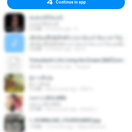
Continue in app
ฉันมันก็ดีได้แค่นี้
ฉันมันก็ดีได้แค่นี้
4.2 MB
9 months ago
D
ເຊົາຮ້ອງເຖົ້າຊິເອົາທໍ່ໃດ (เซาฮ้องเถ้าสิเอาเท่าใด) ບຸນເກີດ ຫນູຫ່ວງ ft. ໂສພາ ຈຸນທະລາ
ເຊົາຮ້ອງເຖົ້າຊິເອົາທໍ່ໃດ (เซาฮ้องเถ้าสิเอาเท่าใด) ບຸນເກີດ ຫນູຫ່ວງ ft. ໂສພາ ຈຸນທະລາ
6.0 MB
2 months ago
But G.
Tomodachi Life Living the Dream [NSP].torrent
252 KB
2 months ago
margob
ผู้บ่าวเสื้อปุ๋ย
ผู้บ่าวเสื้อปุ๋ย
5.2 MB
about a year ago
Mith 9.
กุหลาบ (KULARB)
กุหลาบ (KULARB)
5.9 MB
about a year ago
Suwan J.
1_DOWNLOAD_FOURSHARED.jpg
1.9 MB
12 months ago
Wtlprodthree A.