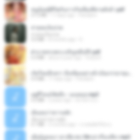
หนูน้อยสู้ชีวิตกับภารกิจเลี้ยงพี่ชายทั้งห้า.pdf
27.2 MB
17 days ago
Pandarin
สายลมเจ็บปวด
สายลมเจ็บปวด
4.0 MB
8 months ago
D
ฝ่าบาททรงพระเจริญหมื่นปี1.pdf
6.4 MB
about a year ago
Orasa K.
เกิดใหม่อีกครา อี๋เหนียงอย่างข้าเป็นภรรยาขุนนาง 1_ST.pdf
4.9 MB
17 days ago
Pandarin
อยู่ที่ไหนก็คิดถึง - เมนทอล.mp3
4.2 MB
2 years ago
มันไม้สาย ม.
เอิ้นเธอว่าความฮัก
เอิ้นเธอว่าความฮัก
4.1 MB
2 months ago
ถามพ่อ&#39;พ ม.
เมียน้อยเหงา พาเสียวค่ะ18+เล่าเรื่องเสียว.mp3