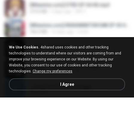
[Witanime.com] DTRD EP 04 HD.mp4
279.0 MB
9 days ago
DRTY
[Witanime.com] RKNGMNNTSRCMB EP 05 HD.mp4
186.0 MB
16 days ago
LOLKI
나훈아 - 영영.mp3
We Use Cookies.
4shared uses cookies and other tracking
3.5 MB
4 years ago
castor-trot
technologies to understand where our visitors are coming from and
improve your browsing experience on our Website. By using our
Website, you consent to our use of cookies and other tracking
배금성 - 사랑이 비를 맞아요.mp3
technologies.
Change my preferences
3.5 MB
4 years ago
castor-trot
I Agree
신유리) 유두자위 A to Z.mp3
256.6 MB
2 years ago
좀비고4인커플 좀.
Air Hostess S01 E01.mp4
174.4 MB
3 months ago
민호 이.
임영웅 - 어느 60대 노부부이야기.mp3
4.6 MB
4 years ago
castor-trot