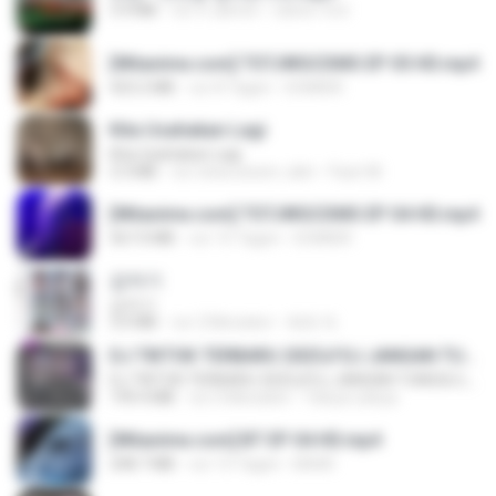
3.4 MB
vor 4 Jahren
castor-trot
[Witanime.com] TSTJWGCDMS EP 05 HD.mp4
423.2 MB
vor 8 Tagen
DOMISR
Kita Usahakan Lagi
Kita Usahakan Lagi
3.3 MB
vor etwa einem Jahr
Fazri M.
[Witanime.com] TSTJWGCDMS EP 04 HD.mp4
567.0 MB
vor 15 Tagen
DOMISR
갑자기
갑자기
3.0 MB
vor 2 Monaten
복희 박.
DJ TIKTOK TERBARU 2025🎵DJ JANGAN TUNGGU LAMA LAMA NANTI LAMA LAMA 🎵DJ SEDIA AKU SEBELUM HUJAN
DJ TIKTOK TERBARU 2025🎵DJ JANGAN TUNGGU LAMA LAMA NANTI LAMA LAMA 🎵DJ SEDIA AKU SEBELUM HUJAN
199.4 MB
vor 6 Monaten
Yahya Lahiya
[Witanime.com] BT EP 04 HD.mp4
248.7 MB
vor 13 Tagen
BAXK