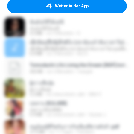
Weiter in der App
ฉันมันก็ดีได้แค่นี้
ฉันมันก็ดีได้แค่นี้
4.2 MB
vor 9 Monaten
D
ເຊົາຮ້ອງເຖົ້າຊິເອົາທໍ່ໃດ (เซาฮ้องเถ้าสิเอาเท่าใด) ບຸນເກີດ ຫນູຫ່ວງ ft. ໂສພາ ຈຸນທະລາ
ເຊົາຮ້ອງເຖົ້າຊິເອົາທໍ່ໃດ (เซาฮ้องเถ้าสิเอาเท่าใด) ບຸນເກີດ ຫນູຫ່ວງ ft. ໂສພາ ຈຸນທະລາ
6.0 MB
vor 2 Monaten
But G.
Tomodachi Life Living the Dream [NSP].torrent
252 KB
vor 2 Monaten
margob
ผู้บ่าวเสื้อปุ๋ย
ผู้บ่าวเสื้อปุ๋ย
5.2 MB
vor etwa einem Jahr
Mith 9.
กุหลาบ (KULARB)
กุหลาบ (KULARB)
5.9 MB
vor etwa einem Jahr
Suwan J.
หนูน้อยสู้ชีวิตกับภารกิจเลี้ยงพี่ชายทั้งห้า.pdf
27.2 MB
vor 17 Tagen
Pandarin