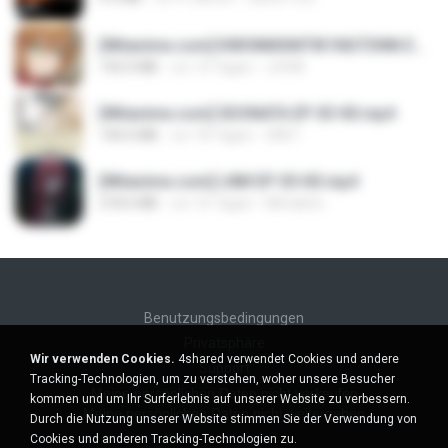
[Witanime.com] KWONMSNITIK1NGTDNN EP 04 HD.mp4
192.0 MB
vor 14 Tagen
JUVIA
[Witanime.com] SDONATA EP 03 HD.mp4
140.6 MB
vor 18 Tagen
GRET
[Witanime.com] LNM EP 05 HD.mp4
218.6 MB
vor 16 Tagen
MUrabito
Benutzungsbedingungen
Privatsphäre
Wir verwenden Cookies.
4shared verwendet Cookies und andere
Support
Tracking-Technologien, um zu verstehen, woher unsere Besucher
Meine persönlichen Daten nicht verkaufen
kommen und um Ihr Surferlebnis auf unserer Website zu verbessern.
Meine persönlichen Daten nicht weitergeben
Durch die Nutzung unserer Website stimmen Sie der Verwendung von
Cookies und anderen Tracking-Technologien zu.