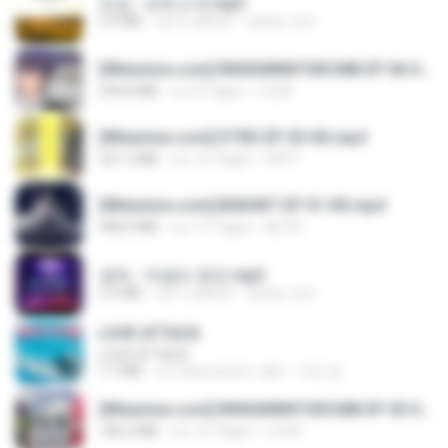
진성 - 보릿고개.mp3
3.4 MB
vor 4 Jahren
castor-trot
[Witanime.com] RKNGMNNTSRCMB EP 06 HD.mp4
294.8 MB
vor 8 Tagen
LOLKI
[Witanime.com] DTRD EP 03 HD.mp4
321.3 MB
vor 16 Tagen
DRTY
[Witanime.com] BSKHKT EP 01 HD.mp4
408.9 MB
vor 13 Tagen
BLITR
영탁 - 막걸리 한잔.mp3
3.2 MB
vor 3 Jahren
castor-trot
LOVE ATTACK
LOVE ATTACK
7.1 MB
vor etwa einem Jahr
지빈 임.
[Witanime.com] RKNGMNNTSRCMB EP 05 HD.mp4
186.0 MB
vor 15 Tagen
LOLKI