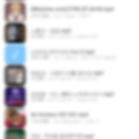
[Witanime.com] DTRD EP 04 HD.mp4
279.0 MB
vor 9 Tagen
DRTY
나훈아 - 영영.mp3
3.5 MB
vor 4 Jahren
castor-trot
신유리) 유두자위 A to Z.mp3
256.6 MB
vor 2 Jahren
좀비고4인커플 좀.
배금성 - 사랑이 비를 맞아요.mp3
3.5 MB
vor 4 Jahren
castor-trot
임영웅 - 어느 60대 노부부이야기.mp3
4.6 MB
vor 4 Jahren
castor-trot
Air Hostess S01 E01.mp4
174.4 MB
vor 3 Monaten
민호 이.
진성 - 천년을 빌려준다면.mp3