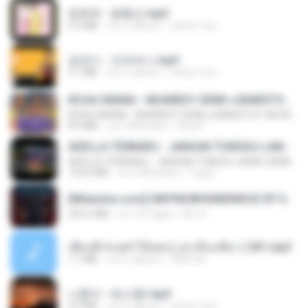
문희옥 - 평행선.mp3
2.9 MB
vor 4 Jahren
castor-trot
금잔디 - 오라버니.mp3
3.1 MB
vor 4 Jahren
castor-trot
KICAU MANIA - NDARBOY GENK x BANDITOZ YAOW 86 (OFFICIAL LYRIC VIDEO) GAS POL NDANGAK
KICAU MANIA - NDARBOY GENK x BANDITOZ YAOW 86 (OFFICIAL LYRIC VIDEO) GAS POL NDANGAK
8.9 MB
vor 3 Monaten
Rina P.
ADELLA TERBARU - JANGAN TUNGGU LAMA LAMA - GELAS RETAK - OM ADELLA FULL ALBUM TERBARU 2026
ADELLA TERBARU - JANGAN TUNGGU LAMA LAMA - GELAS RETAK - OM ADELLA FULL ALBUM TERBARU 2026
133.0 MB
vor 4 Monaten
Cuplis
[Witanime.com] HMYNGWHSNIDMS2S EP 04 HD.mp4
235.5 MB
vor 14 Tagen
KILJY
เพื่อนพี่ ช่วยทำให้เสด ( เล่าเรื่องเสียว ) 201.mp3
7.1 MB
vor 6 Jahren
TNP2 M.
나훈아 - 테스형!.mp3
4.4 MB
vor 4 Jahren
castor-trot