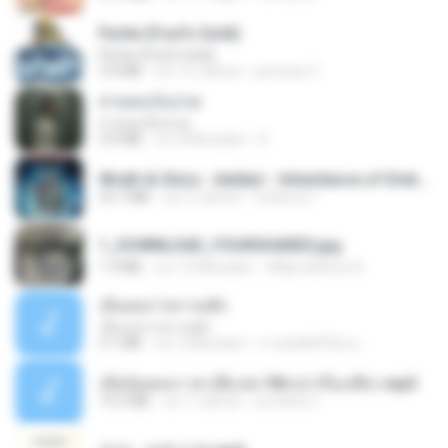
Pyrite (Fool's Gold)
Pyrite (Fool's Gold)
3.4 MB
vor 12 Jahren
princess Y.
สายลมเจ็บปวด
สายลมเจ็บปวด
4.0 MB
vor 8 Monaten
D
Wrath & Glory - Aeldari - Inheritance of Embers.pdf
53.7 MB
vor 2 Jahren
federico f
1_DOWNLOAD_FOURSHARED.jpg
1.9 MB
vor 12 Monaten
Wtlprodthree A.
เอิ้นเธอว่าความฮัก
เอิ้นเธอว่าความฮัก
4.1 MB
vor 2 Monaten
ถามพ่อ&#39;พ ม.
เมียน้อยเหงา พาเสียวค่ะ18+เล่าเรื่องเสียว.mp3
14.2 MB
vor 7 Jahren
อมรพันธ์ จ.