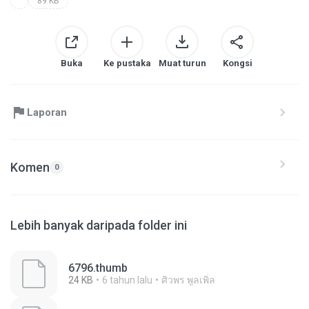
89 KB
Buka
Ke pustaka
Muat turun
Kongsi
Laporan
Komen
0
Lebih banyak daripada folder ini
6796.thumb
24 KB
6 tahun lalu
ศิวพร พูลเพิ่ล