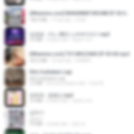
[Witanime.com] RKNGMNNTSRCMB EP 05 HD.mp4
186.0 MB
17 hari lalu
LOLKI
임영웅 - 어느 60대 노부부이야기.mp3
4.6 MB
4 tahun lalu
castor-trot
[Witanime.com] TSTJWGCDMS EP 05 HD.mp4
423.2 MB
10 hari lalu
DOMISR
Kita Usahakan Lagi
Kita Usahakan Lagi
3.3 MB
kira-kira setahun lalu
Fazri M.
문희옥 - 평행선.mp3
2.9 MB
4 tahun lalu
castor-trot
갑자기
갑자기
3.0 MB
2 bulan lalu
복희 박.