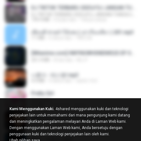
DJ TIKTOK TERBARU 2025🎵DJ JANGAN TUNGGU LAMA LAMA NANTI LAMA LAMA 🎵DJ SEDIA AKU SEBELUM HUJAN
DJ TIKTOK TERBARU 2025🎵DJ JANGAN TUNGGU LAMA LAMA NANTI LAMA LAMA 🎵DJ SEDIA AKU SEBELUM HUJAN
199.4 MB
6 bulan lalu
Yahya Lahiya
เพื่อนพี่ ช่วยทำให้เสด ( เล่าเรื่องเสียว ) 201.mp3
7.1 MB
6 tahun lalu
TNP2 M.
[Witanime.com] HMYNGWHSNIDMS2S EP 05 HD.mp4
251.4 MB
8 hari lalu
KILJY
나훈아 - 테스형!.mp3
4.4 MB
4 tahun lalu
castor-trot
Pretty Girl
Pretty Girl
8.8 MB
24 hari lalu
황영지
Kami Menggunakan Kuki.
4shared menggunakan kuki dan teknologi
penjejakan lain untuk memahami dari mana pengunjung kami datang
[Witanime.com] DTRD EP 05 HD.mp4
dan meningkatkan pengalaman melayari Anda di Laman Web kami.
219.5 MB
4 hari lalu
DRTY
Dengan menggunakan Laman Web kami, Anda bersetuju dengan
penggunaan kuki dan teknologi penjejakan lain oleh kami.
옹이 - 조항조.mp3
Ubah pilihan saya