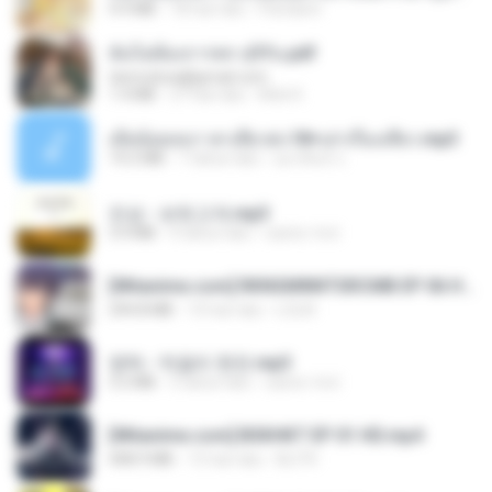
4.9 MB
18 hari lalu
Pandarin
ฉันไม่ต้องการพร สุจิรัน.pdf
tanmobza@gmail.com
1.4 MB
27 hari lalu
Mob K.
เมียน้อยเหงา พาเสียวค่ะ18+เล่าเรื่องเสียว.mp3
14.2 MB
7 tahun lalu
อมรพันธ์ จ.
진성 - 보릿고개.mp3
3.4 MB
4 tahun lalu
castor-trot
[Witanime.com] RKNGMNNTSRCMB EP 06 HD.mp4
294.8 MB
10 hari lalu
LOLKI
영탁 - 막걸리 한잔.mp3
3.2 MB
3 tahun lalu
castor-trot
[Witanime.com] BSKHKT EP 01 HD.mp4
408.9 MB
15 hari lalu
BLITR