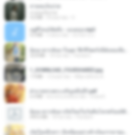
สายลมเจ็บปวด
สายลมเจ็บปวด
4.0 MB
8 bulan lalu
D
อยู่ที่ไหนก็คิดถึง - เมนทอล.mp3
4.2 MB
2 tahun lalu
มันไม้สาย ม.
ย้อนเวลากลับมาในยุค 70 ชีวิตครั้งนี้ฉันขอเลือกเอง จบ.pdf
32.8 MB
18 hari lalu
Pandarin
1_DOWNLOAD_FOURSHARED.jpg
1.9 MB
12 bulan lalu
Wtlprodthree A.
ฝ่าบาททรงพระเจริญหมื่นปี1.pdf
6.4 MB
kira-kira setahun lalu
Orasa K.
ย้อนเวลากลับมาเกิดใหม่ในวันสิ้นโลกพร้อมมิติส่วนตัว 1-443 [จบ] - 揍趴长颈鹿.pdf
499.6 MB
18 hari lalu
Pandarin
เกิดใหม่อีกครา อี๋เหนียงอย่างข้าเป็นภรรยาขุนนาง 1_ST.pdf