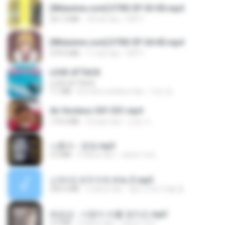
[Witanime.com] DTRD EP 03 HD.mp4
321.3 MB
18 hari lalu
DRTY
[Witanime.com] DTRD EP 04 HD.mp4
279.0 MB
11 hari lalu
DRTY
LOVE ATTACK
LOVE ATTACK
7.1 MB
kira-kira setahun lalu
지빈 임.
Air Hostess S01 E01.mp4
174.4 MB
3 bulan lalu
민호 이.
나훈아 - 영영.mp3
3.5 MB
4 tahun lalu
castor-trot
신유리) 유두자위 A to Z.mp3
256.6 MB
2 tahun lalu
좀비고4인커플 좀.
배금성 - 사랑이 비를 맞아요.mp3
3.5 MB
4 tahun lalu
castor-trot