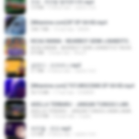
진성 - 천년을 빌려준다면.mp3
3.4 MB
4 tahun lalu
castor-trot
[Witanime.com] BT EP 04 HD.mp4
248.7 MB
15 hari lalu
BAXK
KICAU MANIA - NDARBOY GENK x BANDITOZ YAOW 86 (OFFICIAL LYRIC VIDEO) GAS POL NDANGAK
KICAU MANIA - NDARBOY GENK x BANDITOZ YAOW 86 (OFFICIAL LYRIC VIDEO) GAS POL NDANGAK
8.9 MB
3 bulan lalu
Rina P.
금잔디 - 오라버니.mp3
3.1 MB
4 tahun lalu
castor-trot
[Witanime.com] TSTJWGCDMS EP 04 HD.mp4
567.0 MB
17 hari lalu
DOMISR
ADELLA TERBARU - JANGAN TUNGGU LAMA LAMA - GELAS RETAK - OM ADELLA FULL ALBUM TERBARU 2026
ADELLA TERBARU - JANGAN TUNGGU LAMA LAMA - GELAS RETAK - OM ADELLA FULL ALBUM TERBARU 2026
133.0 MB
4 bulan lalu
Cuplis
박우철 - 연모.mp3
3.5 MB
4 tahun lalu
castor-trot