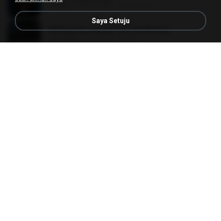
3.6 MB
4 tahun lalu
castor-trot
Saya Setuju
[Witanime.com] BT EP 05 HD.mp4
287.6 MB
8 hari lalu
BAXK
Tabola Bale
Tabola Bale
4.4 MB
11 bulan lalu
Hamdi U.
[Witanime.com] HMYNGWHSNIDMS2S EP 04 HD.mp4
235.5 MB
16 hari lalu
KILJY
[Witanime.com] BSKHKT EP 02 HD.mp4
406.1 MB
8 hari lalu
BLITR
Henrique e Juliano -As Mais Tocadas do Henrique e Juliano 2021 -Top Sertanejo 2021,Cd Completo 2021
Henrique e Juliano -As Mais Tocadas do Henrique e Juliano 2021 -Top Sertanejo 2021,Cd Completo 2021
51.4 MB
2 tahun lalu
raquel R.
Apaga Apaga Apaga (Ao Vivo)
Apaga Apaga Apaga (Ao Vivo)
3.0 MB
6 bulan lalu
aandre.rodrigues