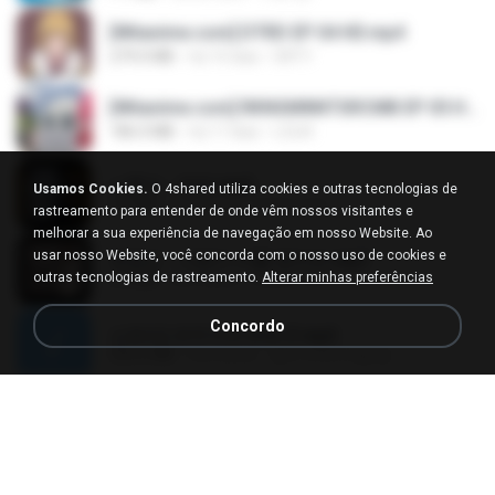
[Witanime.com] DTRD EP 04 HD.mp4
279.0 MB
há 10 dias
DRTY
[Witanime.com] RKNGMNNTSRCMB EP 05 HD.mp4
186.0 MB
há 17 dias
LOLKI
나훈아 - 영영.mp3
Usamos Cookies.
O 4shared utiliza cookies e outras tecnologias de
3.5 MB
há 4 anos
castor-trot
rastreamento para entender de onde vêm nossos visitantes e
melhorar a sua experiência de navegação em nosso Website. Ao
usar nosso Website, você concorda com o nosso uso de cookies e
배금성 - 사랑이 비를 맞아요.mp3
outras tecnologias de rastreamento.
Alterar minhas preferências
3.5 MB
há 4 anos
castor-trot
Concordo
신유리) 유두자위 A to Z.mp3
256.6 MB
há 2 anos
좀비고4인커플 좀.
Air Hostess S01 E01.mp4
174.4 MB
há 3 meses
민호 이.
임영웅 - 어느 60대 노부부이야기.mp3