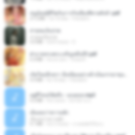
หนูน้อยสู้ชีวิตกับภารกิจเลี้ยงพี่ชายทั้งห้า.pdf
27.2 MB
há 18 dias
Pandarin
สายลมเจ็บปวด
สายลมเจ็บปวด
4.0 MB
há 8 meses
D
ฝ่าบาททรงพระเจริญหมื่นปี1.pdf
6.4 MB
há um ano
Orasa K.
เกิดใหม่อีกครา อี๋เหนียงอย่างข้าเป็นภรรยาขุนนาง 1_ST.pdf
4.9 MB
há 18 dias
Pandarin
อยู่ที่ไหนก็คิดถึง - เมนทอล.mp3
4.2 MB
há 2 anos
มันไม้สาย ม.
เอิ้นเธอว่าความฮัก
เอิ้นเธอว่าความฮัก
4.1 MB
há 2 meses
ถามพ่อ&#39;พ ม.