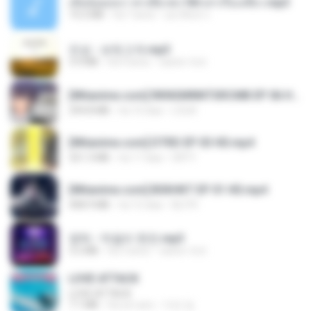
เมียน้อยเหงา พาเสียวค่ะ18+เล่าเรื่องเสียว.mp3
14.2 MB
há 7 anos
อมรพันธ์ จ.
진성 - 보릿고개.mp3
3.4 MB
há 4 anos
castor-trot
[Witanime.com] RKNGMNNTSRCMB EP 06 HD.mp4
294.8 MB
há 10 dias
LOLKI
[Witanime.com] DTRD EP 03 HD.mp4
321.3 MB
há 17 dias
DRTY
[Witanime.com] BSKHKT EP 01 HD.mp4
408.9 MB
há 15 dias
BLITR
영탁 - 막걸리 한잔.mp3
3.2 MB
há 3 anos
castor-trot
LOVE ATTACK
LOVE ATTACK
7.1 MB
há um ano
지빈 임.