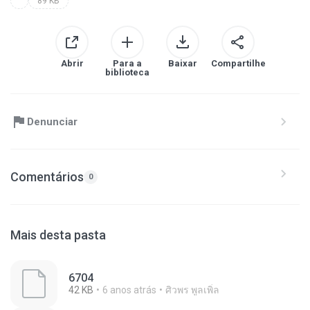
89 KB
Abrir
Para a
Baixar
Compartilhe
biblioteca
Denunciar
Comentários
0
Mais desta pasta
6704
42 KB
6 anos atrás
ศิวพร พูลเพิ่ล