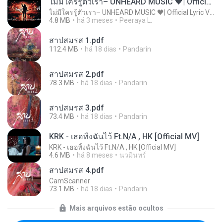
ไม่มีใครรู้ตัวเรา– UNHEARD MUSIC 🖤| Official Lyric Video | เพลงสู้ชีวิต
ไม่มีใครรู้ตัวเรา– UNHEARD MUSIC 🖤| Official Lyric Video | เพลงสู้ชีวิต
4.8 MB
há 3 meses
Peeraya L.
สาปสมรส 1.pdf
112.4 MB
há 18 dias
Pandarin
สาปสมรส 2.pdf
78.3 MB
há 18 dias
Pandarin
สาปสมรส 3.pdf
73.4 MB
há 18 dias
Pandarin
KRK - เธอทิ้งฉันไว้ Ft.N/A , HK [Official MV]
KRK - เธอทิ้งฉันไว้ Ft.N/A , HK [Official MV]
4.6 MB
há 8 meses
นวมินทร์
สาปสมรส 4.pdf
CamScanner
73.1 MB
há 18 dias
Pandarin
Mais arquivos estão ocultos