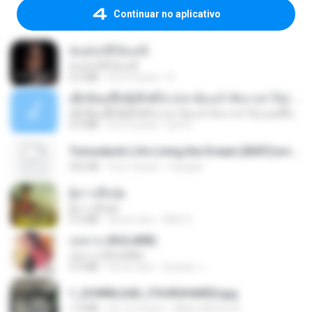
Continuar no aplicativo
ฉันมันก็ดีได้แค่นี้
ฉันมันก็ดีได้แค่นี้
4.2 MB
há 9 meses
D
ເຊົາຮ້ອງເຖົ້າຊິເອົາທໍ່ໃດ (เซาฮ้องเถ้าสิเอาเท่าใด) ບຸນເກີດ ຫນູຫ່ວງ ft. ໂສພາ ຈຸນທະລາ
ເຊົາຮ້ອງເຖົ້າຊິເອົາທໍ່ໃດ (เซาฮ้องเถ้าสิเอาเท่าใด) ບຸນເກີດ ຫນູຫ່ວງ ft. ໂສພາ ຈຸນທະລາ
6.0 MB
há 2 meses
But G.
Tomodachi Life Living the Dream [NSP].torrent
252 KB
há 2 meses
margob
ผู้บ่าวเสื้อปุ๋ย
ผู้บ่าวเสื้อปุ๋ย
5.2 MB
há um ano
Mith 9.
กุหลาบ (KULARB)
กุหลาบ (KULARB)
5.9 MB
há um ano
Suwan J.
1_DOWNLOAD_FOURSHARED.jpg
1.9 MB
há 12 meses
Wtlprodthree A.