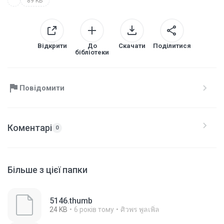
89 KB
Відкрити
До
Скачати
Поділитися
бібліотеки
Повідомити
Коментарі
0
Більше з цієї папки
5146.thumb
24 KB
6 років тому
ศิวพร พูลเพิ่ล