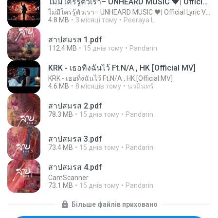
ไม่มีใครรู้ตัวเรา– UNHEARD MUSIC 🖤| Official Lyric Video | เพลงสู้ชีวิต
ไม่มีใครรู้ตัวเรา– UNHEARD MUSIC 🖤| Official Lyric Video | เพลงสู้ชีวิต
4.8 MB
3 місяці тому
Peeraya L.
สาปสมรส 1.pdf
112.4 MB
15 днів тому
Pandarin
KRK - เธอทิ้งฉันไว้ Ft.N/A , HK [Official MV]
KRK - เธอทิ้งฉันไว้ Ft.N/A , HK [Official MV]
4.6 MB
8 місяців тому
นวมินทร์
สาปสมรส 2.pdf
78.3 MB
15 днів тому
Pandarin
สาปสมรส 3.pdf
73.4 MB
15 днів тому
Pandarin
สาปสมรส 4.pdf
CamScanner
73.1 MB
15 днів тому
Pandarin
Більше файлів приховано