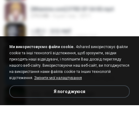
[Witanime.com] DTRD EP 04 HD.mp4
279.0 MB
8 днів тому
DRTY
나훈아 - 영영.mp3
3.5 MB
4 роки тому
castor-trot
Ми використовуємо файли cookie.
4shared використовує файли
배금성 - 사랑이 비를 맞아요.mp3
cookie та інші технології відстеження, щоб зрозуміти, звідки
3.5 MB
3 роки тому
castor-trot
приходять наші відвідувачі, і поліпшити Ваш досвід перегляду
нашого веб-сайту. Використовуючи наш веб-сайт, ви погоджуєтеся
на використання нами файлів cookie та інших технологій
신유리) 유두자위 A to Z.mp3
відстеження.
Змінити мої налаштування
256.6 MB
2 роки тому
좀비고4인커플 좀.
Я погоджуюся
진성 - 천년을 빌려준다면.mp3
3.4 MB
4 роки тому
castor-trot
Kita Usahakan Lagi
Kita Usahakan Lagi
3.3 MB
рік тому
Fazri M.
DJ TIKTOK TERBARU 2025🎵DJ JANGAN TUNGGU LAMA LAMA NANTI LAMA LAMA 🎵DJ SEDIA AKU SEBELUM HUJAN