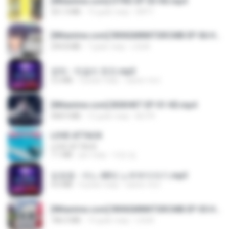
[Witanime.com] DTRD EP 03 HD.mp4
321.3 MB
15 днів тому
DRTY
[Witanime.com] RKNGMNNTSRCMB EP 06 HD.mp4
294.8 MB
7 днів тому
LOLKI
영탁 - 막걸리 한잔.mp3
3.2 MB
3 роки тому
castor-trot
[Witanime.com] BSKHKT EP 01 HD.mp4
408.9 MB
12 днів тому
BLITR
LOVE ATTACK
LOVE ATTACK
7.1 MB
рік тому
지빈 임.
임영웅 - 어느 60대 노부부이야기.mp3
4.6 MB
4 роки тому
castor-trot
[Witanime.com] RKNGMNNTSRCMB EP 05 HD.mp4
186.0 MB
14 днів тому
LOLKI