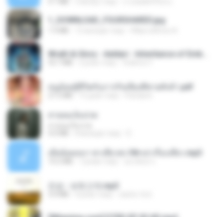
4.1 MB
2 місяці тому
ถามพ่อ&#39;พ ม.
1_DOWNLOAD_FOURSHARED.jpg
1.9 MB
12 місяців тому
Wtlprodthree A.
Wrath & Glory - Aeldari - Inheritance of Embers.pdf
53.7 MB
2 роки тому
federico f
หนูน้อยสู้ชีวิตกับภารกิจเลี้ยงพี่ชายทั้งห้า.pdf
27.2 MB
15 днів тому
Pandarin
สายลมเจ็บปวด
สายลมเจ็บปวด
4.0 MB
8 місяців тому
D
เมียน้อยเหงา พาเสียวค่ะ18+เล่าเรื่องเสียว.mp3
14.2 MB
7 років тому
อมรพันธ์ จ.
진성 - 보릿고개.mp3
3.4 MB
4 роки тому
castor-trot