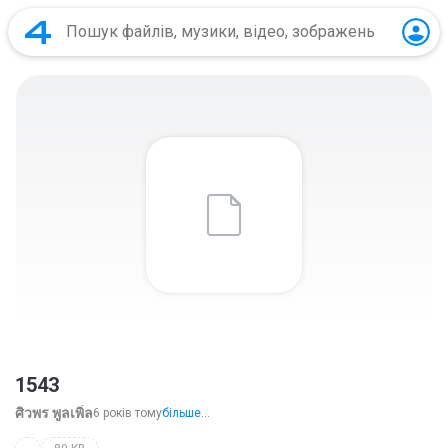
1543
ศิวพร พูลเพิ่ล
6 років тому
більше...