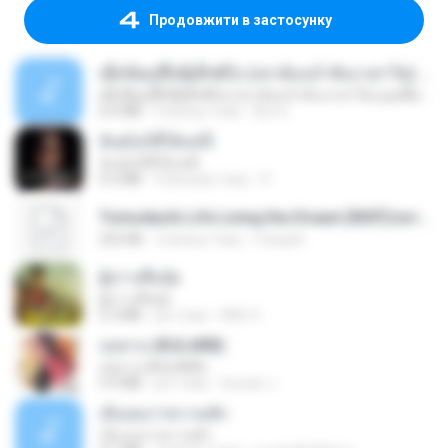
Продовжити в застосунку
ເຊົາຮ້ອງເຖົ້າຊິເອົາທໍ່ໃດ (เซาฮ้องเถ้าสิเอาเท่าใด) ບຸນເກີດ ຫນູຫ່ວງ ft. ໂສພາ ຈຸນທະລາ
ເຊົາຮ້ອງເຖົ້າຊິເອົາທໍ່ໃດ (เซาฮ้องเถ้าสิเอาเท่าใด) ບຸນເກີດ ຫນູຫ່ວງ ft. ໂສພາ ຈຸນທະລາ
6.0 MB
2 місяці тому
But G.
ฉันมันก็ดีได้แค่นี้
ฉันมันก็ดีได้แค่นี้
4.2 MB
9 місяців тому
D
Tomodachi Life Living the Dream [NSP].torrent
252 KB
2 місяці тому
margob
ผู้บ่าวเสื้อปุ๋ย
ผู้บ่าวเสื้อปุ๋ย
5.2 MB
рік тому
Mith 9.
กุหลาบ (KULARB)
กุหลาบ (KULARB)
5.9 MB
рік тому
Suwan J.
เอิ้นเธอว่าความฮัก
เอิ้นเธอว่าความฮัก