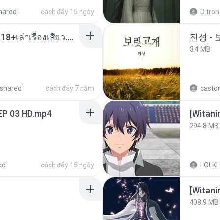
hared
cách đây 15 ngày
D
tron
เมียน้อยเหงา พาเสียวค่ะ18+เล่าเรื่องเสียว.mp3
진성 -
3.4 MB
shared
cách đây 7 năm
castor
EP 03 HD.mp4
294.8 MB
ed
cách đây 15 ngày
LOLKI
[Witan
408.9 MB