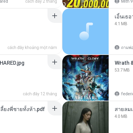
ared
cách đây 2 tháng
Mith 9
เอิ้นเธ
4.1 MB
cách đây khoảng một năm
ถามพ่
ARED.jpg
53.7 MB
cách đây 12 tháng
federi
ลี้ยงพี่ชายทั้งห้า.pdf
สายลมเ
4.0 MB