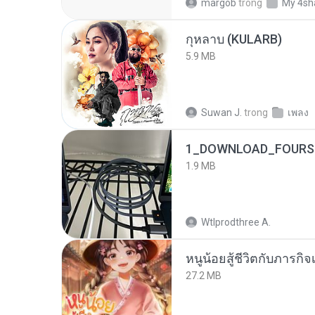
margob
trong
My 4sh
กุหลาบ (KULARB)
5.9 MB
Suwan J.
trong
เพลง
1_DOWNLOAD_FOURSH
1.9 MB
Wtlprodthree A.
หนูน้อยสู้ชีวิตกับภารกิจเ
27.2 MB