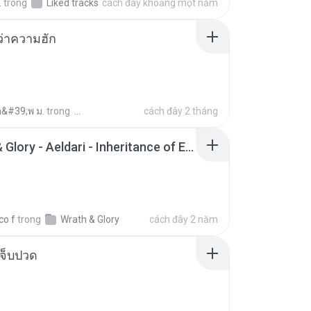
.
trong
Liked tracks
cách đây khoảng một năm
อว่าความฮัก
อ&#39;พ ม.
trong
cách đây 2 tháng
Wrath & Glory - Aeldari - Inheritance of Embers.pdf
co f
trong
Wrath & Glory
cách đây 2 năm
จ็บปวด