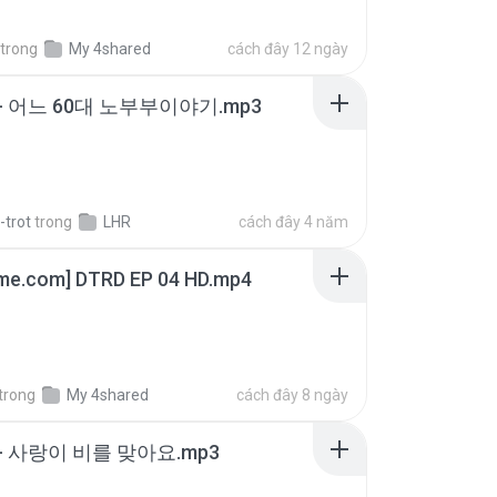
trong
My 4shared
cách đây 12 ngày
- 어느 60대 노부부이야기.mp3
-trot
trong
LHR
cách đây 4 năm
ime.com] DTRD EP 04 HD.mp4
trong
My 4shared
cách đây 8 ngày
- 사랑이 비를 맞아요.mp3