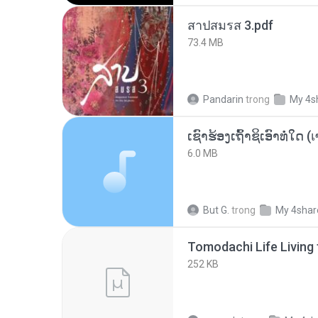
สาปสมรส 3.pdf
73.4 MB
Pandarin
trong
My 4s
6.0 MB
But G.
trong
My 4shar
252 KB