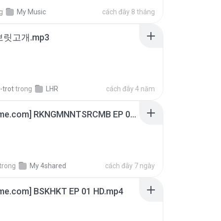
g
My Music
cách đây 8 tháng
 보릿고개.mp3
-trot
trong
LHR
cách đây 4 năm
[Witanime.com] RKNGMNNTSRCMB EP 06 HD.mp4
trong
My 4shared
cách đây 7 ngày
ime.com] BSKHKT EP 01 HD.mp4