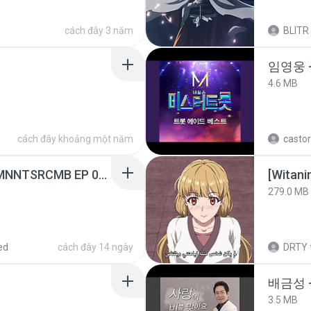
cách đây 3 năm
BLITR
임영웅 
4.6 MB
cách đây khoảng một năm
castor
[Witanime.com] RKNGMNNTSRCMB EP 05 HD.mp4
[Witan
279.0 MB
ed
cách đây 14 ngày
DRTY
배금성 
3.5 MB