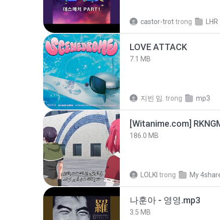
castor-trot
trong
LHR
LOVE ATTACK
7.1 MB
지빈 임.
trong
mp3
186.0 MB
LOLKI
trong
My 4shar
나훈아 - 영영.mp3
3.5 MB