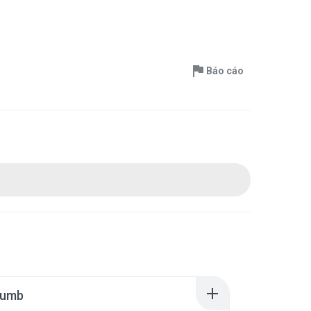
Báo cáo
humb