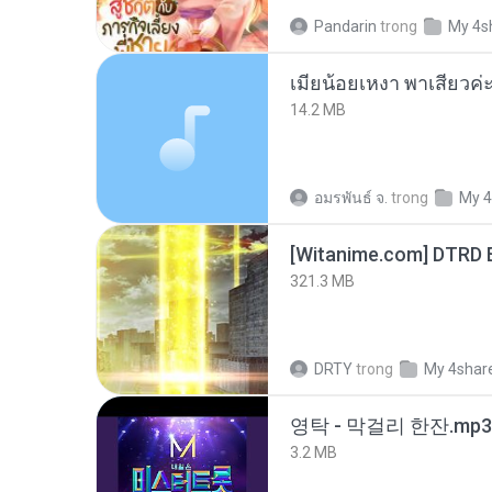
Pandarin
trong
My 4s
14.2 MB
อมรพันธ์ จ.
trong
My 4
[Witanime.com] DTRD 
321.3 MB
DRTY
trong
My 4shar
영탁 - 막걸리 한잔.mp3
3.2 MB