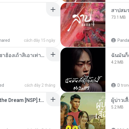
สาปสมร
73.1 MB
hared
cách đây 15 ngày
Panda
ເຊົາຮ້ອງເຖົ້າຊິເອົາທໍ່ໃດ (เซาฮ้องเถ้าสิเอาเท่าใด) ບຸນເກີດ ຫນູຫ່ວງ ft. ໂສພາ ຈຸນທະລາ
ฉันมันก็ด
4.2 MB
ed
cách đây 2 tháng
D
tron
Tomodachi Life Living the Dream [NSP].torrent
ผู้บ่าวเสื
5.2 MB