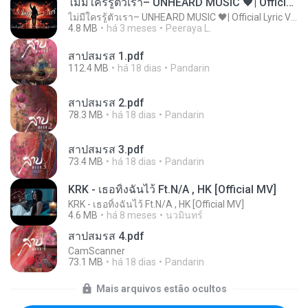
ไม่มีใครรู้ตัวเรา– UNHEARD MUSIC 🖤| Official Lyric Video | เพลงสู้ชีวิต
ไม่มีใครรู้ตัวเรา– UNHEARD MUSIC 🖤| Official Lyric Video | เพลงสู้ชีวิต
4.8 MB
há 3 meses
Peeraya L.
สาปสมรส 1.pdf
112.4 MB
há 18 dias
Pandarin
สาปสมรส 2.pdf
78.3 MB
há 18 dias
Pandarin
สาปสมรส 3.pdf
73.4 MB
há 18 dias
Pandarin
KRK - เธอทิ้งฉันไว้ Ft.N/A , HK [Official MV]
KRK - เธอทิ้งฉันไว้ Ft.N/A , HK [Official MV]
4.6 MB
há 8 meses
นวมินทร์
สาปสมรส 4.pdf
CamScanner
73.1 MB
há 18 dias
Pandarin
Mais arquivos estão ocultos