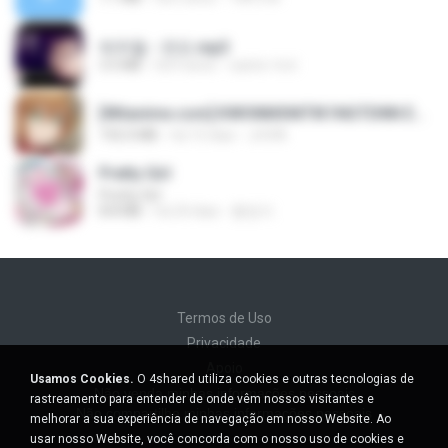
박우철 - 연모.mp3
3.5 MB
há 4 anos
castor-trot
[Witanime.com] KWONMSNITIK1NGTDNN EP 04 HD.mp4
192.0 MB
há 15 dias
JUVIA
Pretty Girl
Pretty Girl
8.8 MB
há 24 dias
황영지
Termos de Uso
Privacidade
Apoio
Usamos Cookies.
O 4shared utiliza cookies e outras tecnologias de
Não venda minhas informações pessoais
rastreamento para entender de onde vêm nossos visitantes e
Não compartilhe minhas informações pessoais
melhorar a sua experiência de navegação em nosso Website. Ao
usar nosso Website, você concorda com o nosso uso de cookies e