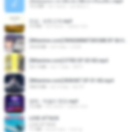
เมียน้อยเหงา พาเสียวค่ะ18+เล่าเรื่องเสียว.mp3
14.2 MB
há 7 anos
อมรพันธ์ จ.
진성 - 보릿고개.mp3
3.4 MB
há 4 anos
castor-trot
[Witanime.com] RKNGMNNTSRCMB EP 06 HD.mp4
294.8 MB
há 9 dias
LOLKI
[Witanime.com] DTRD EP 03 HD.mp4
321.3 MB
há 17 dias
DRTY
[Witanime.com] BSKHKT EP 01 HD.mp4
408.9 MB
há 14 dias
BLITR
영탁 - 막걸리 한잔.mp3
3.2 MB
há 3 anos
castor-trot
LOVE ATTACK
LOVE ATTACK
7.1 MB
há um ano
지빈 임.