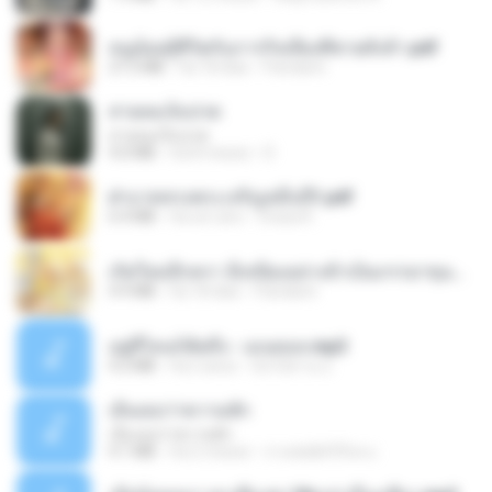
หนูน้อยสู้ชีวิตกับภารกิจเลี้ยงพี่ชายทั้งห้า.pdf
27.2 MB
há 18 dias
Pandarin
สายลมเจ็บปวด
สายลมเจ็บปวด
4.0 MB
há 8 meses
D
ฝ่าบาททรงพระเจริญหมื่นปี1.pdf
6.4 MB
há um ano
Orasa K.
เกิดใหม่อีกครา อี๋เหนียงอย่างข้าเป็นภรรยาขุนนาง 1_ST.pdf
4.9 MB
há 18 dias
Pandarin
อยู่ที่ไหนก็คิดถึง - เมนทอล.mp3
4.2 MB
há 2 anos
มันไม้สาย ม.
เอิ้นเธอว่าความฮัก
เอิ้นเธอว่าความฮัก
4.1 MB
há 2 meses
ถามพ่อ&#39;พ ม.