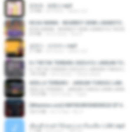
문희옥 - 평행선.mp3
2.9 MB
há 4 anos
castor-trot
KICAU MANIA - NDARBOY GENK x BANDITOZ YAOW 86 (OFFICIAL LYRIC VIDEO) GAS POL NDANGAK
KICAU MANIA - NDARBOY GENK x BANDITOZ YAOW 86 (OFFICIAL LYRIC VIDEO) GAS POL NDANGAK
8.9 MB
há 3 meses
Rina P.
금잔디 - 오라버니.mp3
3.1 MB
há 4 anos
castor-trot
DJ TIKTOK TERBARU 2025🎵DJ JANGAN TUNGGU LAMA LAMA NANTI LAMA LAMA 🎵DJ SEDIA AKU SEBELUM HUJAN
DJ TIKTOK TERBARU 2025🎵DJ JANGAN TUNGGU LAMA LAMA NANTI LAMA LAMA 🎵DJ SEDIA AKU SEBELUM HUJAN
199.4 MB
há 6 meses
Yahya Lahiya
ADELLA TERBARU - JANGAN TUNGGU LAMA LAMA - GELAS RETAK - OM ADELLA FULL ALBUM TERBARU 2026
ADELLA TERBARU - JANGAN TUNGGU LAMA LAMA - GELAS RETAK - OM ADELLA FULL ALBUM TERBARU 2026
133.0 MB
há 4 meses
Cuplis
[Witanime.com] HMYNGWHSNIDMS2S EP 04 HD.mp4
235.5 MB
há 15 dias
KILJY
เพื่อนพี่ ช่วยทำให้เสด ( เล่าเรื่องเสียว ) 201.mp3
7.1 MB
há 6 anos
TNP2 M.