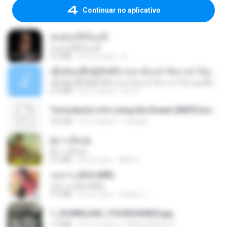
Continuar no aplicativo
ฉันมันก็ดีได้แค่นี้
ฉันมันก็ดีได้แค่นี้
4.2 MB
há 9 meses
D
ເຊົາຮ້ອງເຖົ້າຊິເອົາທໍ່ໃດ (เซาฮ้องเถ้าสิเอาเท่าใด) ບຸນເກີດ ຫນູຫ່ວງ ft. ໂສພາ ຈຸນທະລາ
ເຊົາຮ້ອງເຖົ້າຊິເອົາທໍ່ໃດ (เซาฮ้องเถ้าสิเอาเท่าใด) ບຸນເກີດ ຫນູຫ່ວງ ft. ໂສພາ ຈຸນທະລາ
6.0 MB
há 2 meses
But G.
Tomodachi Life Living the Dream [NSP].torrent
252 KB
há 2 meses
margob
ผู้บ่าวเสื้อปุ๋ย
ผู้บ่าวเสื้อปุ๋ย
5.2 MB
há um ano
Mith 9.
กุหลาบ (KULARB)
กุหลาบ (KULARB)
5.9 MB
há um ano
Suwan J.
1_DOWNLOAD_FOURSHARED.jpg
1.9 MB
há 12 meses
Wtlprodthree A.