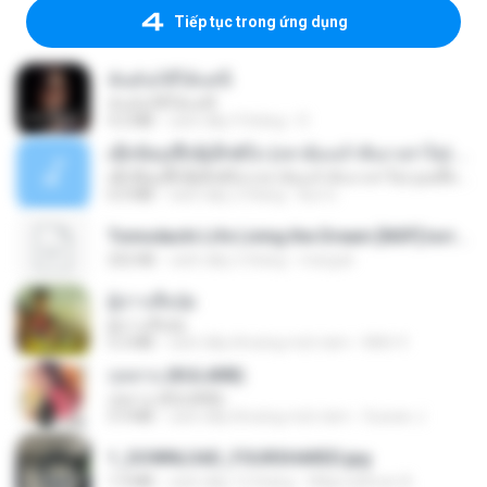
Tiếp tục trong ứng dụng
ฉันมันก็ดีได้แค่นี้
ฉันมันก็ดีได้แค่นี้
4.2 MB
cách đây 9 tháng
D
ເຊົາຮ້ອງເຖົ້າຊິເອົາທໍ່ໃດ (เซาฮ้องเถ้าสิเอาเท่าใด) ບຸນເກີດ ຫນູຫ່ວງ ft. ໂສພາ ຈຸນທະລາ
ເຊົາຮ້ອງເຖົ້າຊິເອົາທໍ່ໃດ (เซาฮ้องเถ้าสิเอาเท่าใด) ບຸນເກີດ ຫນູຫ່ວງ ft. ໂສພາ ຈຸນທະລາ
6.0 MB
cách đây 2 tháng
But G.
Tomodachi Life Living the Dream [NSP].torrent
252 KB
cách đây 2 tháng
margob
ผู้บ่าวเสื้อปุ๋ย
ผู้บ่าวเสื้อปุ๋ย
5.2 MB
cách đây khoảng một năm
Mith 9.
กุหลาบ (KULARB)
กุหลาบ (KULARB)
5.9 MB
cách đây khoảng một năm
Suwan J.
1_DOWNLOAD_FOURSHARED.jpg
1.9 MB
cách đây 12 tháng
Wtlprodthree A.