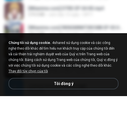
[Witanime.com] DTRD EP 04 HD.mp4
279.0 MB
cách đây 10 ngày
DRTY
[Witanime.com] RKNGMNNTSRCMB EP 05 HD.mp4
186.0 MB
cách đây 16 ngày
LOLKI
Chúng tôi sử dụng cookie.
4shared sử dụng cookie và các công
나훈아 - 영영.mp3
nghệ theo dõi khác để tìm hiểu nơi khách truy cập của chúng tôi đến
3.5 MB
cách đây 4 năm
castor-trot
và cải thiện trải nghiệm duyệt web của Quý vị trên Trang web của
chúng tôi. Bằng cách sử dụng Trang web của chúng tôi, Quý vị đồng ý
với việc chúng tôi sử dụng cookie và các công nghệ theo dõi khác.
배금성 - 사랑이 비를 맞아요.mp3
Thay đổi tùy chọn của tôi
3.5 MB
cách đây 4 năm
castor-trot
Tôi đồng ý
신유리) 유두자위 A to Z.mp3
256.6 MB
cách đây 2 năm
좀비고4인커플 좀.
Air Hostess S01 E01.mp4
174.4 MB
cách đây 3 tháng
민호 이.
임영웅 - 어느 60대 노부부이야기.mp3