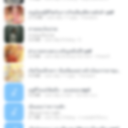
หนูน้อยสู้ชีวิตกับภารกิจเลี้ยงพี่ชายทั้งห้า.pdf
27.2 MB
cách đây 17 ngày
Pandarin
สายลมเจ็บปวด
สายลมเจ็บปวด
4.0 MB
cách đây 8 tháng
D
ฝ่าบาททรงพระเจริญหมื่นปี1.pdf
6.4 MB
cách đây khoảng một năm
Orasa K.
เกิดใหม่อีกครา อี๋เหนียงอย่างข้าเป็นภรรยาขุนนาง 1_ST.pdf
4.9 MB
cách đây 17 ngày
Pandarin
อยู่ที่ไหนก็คิดถึง - เมนทอล.mp3
4.2 MB
cách đây 2 năm
มันไม้สาย ม.
เอิ้นเธอว่าความฮัก
เอิ้นเธอว่าความฮัก
4.1 MB
cách đây 2 tháng
ถามพ่อ&#39;พ ม.