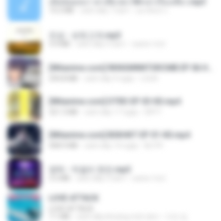
เมียน้อยเหงา พาเสียวค่ะ18+เล่าเรื่องเสียว.mp3
14.2 MB
cách đây 7 năm
อมรพันธ์ จ.
진성 - 보릿고개.mp3
3.4 MB
cách đây 4 năm
castor-trot
[Witanime.com] RKNGMNNTSRCMB EP 06 HD.mp4
294.8 MB
cách đây 9 ngày
LOLKI
[Witanime.com] DTRD EP 03 HD.mp4
321.3 MB
cách đây 17 ngày
DRTY
[Witanime.com] BSKHKT EP 01 HD.mp4
408.9 MB
cách đây 14 ngày
BLITR
영탁 - 막걸리 한잔.mp3
3.2 MB
cách đây 3 năm
castor-trot
LOVE ATTACK
LOVE ATTACK
7.1 MB
cách đây khoảng một năm
지빈 임.