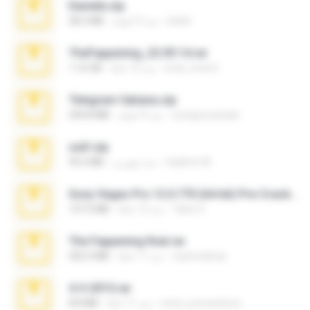
Daniela.zip
ela26
منذ 3 أعوام
28.2 MB
TheFappening_22.09.14.rar
erick_lover4
منذ 12 عامًا
1.16 GB
Telegram fabiana.zip
yrangravanatal
منذ 4 أعوام
244.8 MB
ouh!.zip
vladimir M.
منذ شهرين
95.6 MB
Sony Vegas Pro 12.0.770 (64-bit) Pre-Cracked.zip
Tales S.
منذ 12 عامًا
137.0 MB
The Fappening final.rar
raulmedinax
منذ 11 عامًا
302.4 MB
4-5-2015.rar
extra_precautions
منذ 11 عامًا
8.8 MB