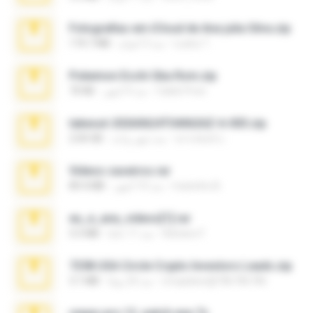
Fotografias em iCloud de Ana julia Silva.zip
Luany T.
منذ 3 أعوام
174.7 MB
Pokemon Ecchi Gba Rom.zip
Caleb Price
منذ 4 أشهر
70 KB
takeout-20260624T040626Z-6-003.zip
อรรถพงษ์ บ.
منذ شهر واحد
2.00 GB
Videos caseiros.rar
maninho B.
منذ 10 أشهر
89.4 MB
eu_e_ana_videos[1].rar
Adriano F.
منذ 11 عامًا
5.5 MB
7258 USA Circle Crypto Investors Leads.zip
cmqadeer@786786786
منذ 24 يومًا
3.1 MB