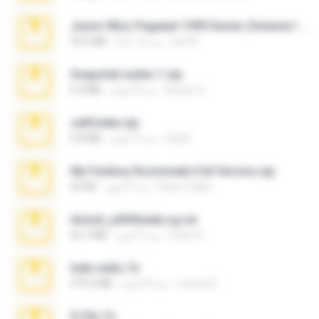
Junior Miss Pageant 1999 Series (Volume I Part I NC 6).7z
luis M.
منذ 12 عامًا
53.5 MB
Snapchat nudes 1.zip
Baixar Q.
منذ 8 أعوام
6.0 MB
cellfolder.zip
ela26
منذ 3 أعوام
9.8 MB
My Femboy Roommate Full Version.zip
Beau Collier
منذ 5 أشهر
62 KB
Anna4_yd3t0nada.sg.rar
Rodri R.
منذ 5 أشهر
60.7 MB
hide vedio.7z
munna E.
منذ 8 أعوام
379.3 MB
X-23x.7z