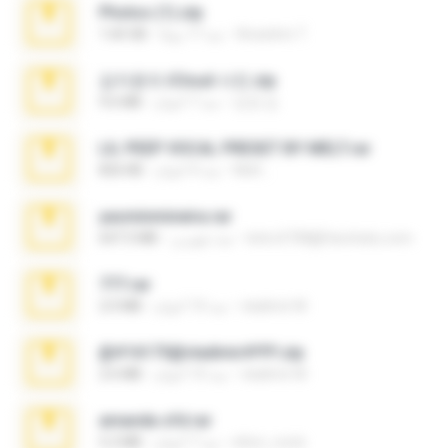
Photos (1).zip
Anacleto T.
منذ 17 يومًا
1.60 GB
김지윤의 iCloud 사진.zip
성경 김.
منذ 7 أعوام
9.6 MB
LIL PEEP VOCAL PRESET BY MELT.rar
Melt ..
منذ 4 أعوام
826 KB
yasminmineira.rar
letiro5708@fanchatu.com
منذ شهرين
647.5 MB
777.rar
vladimir M.
منذ 10 أعوام
2.0 MB
@#16173@vladimir#!!!!!!.zip
vladimir M.
منذ 10 أعوام
2.6 MB
amanda sfd.rar
elton_roots
منذ 7 أعوام
5.2 MB