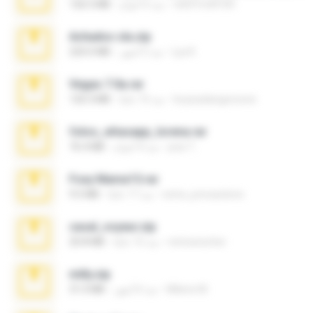
nIGHTmAYOR
منذ 6 أعوام
126.5 MB
Achados sla.zip
Lya K.
منذ 5 أشهر
220.0 MB
Vegas 7.0a.rar
boyisadangerzone
منذ 15 عامًا
120.3 MB
fotos_whasapp_lorena.rar
jose T.
منذ 4 أعوام
76.4 MB
Foxy Mama15.rar
extra_precautions
منذ 17 عامًا
9.5 MB
casal_voyeur.zip
netowescher
منذ 15 عامًا
20.8 MB
milly.zip
Milene M.
منذ 6 أشهر
31.0 MB