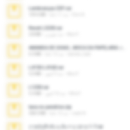
Lembranças EX!!.rar
Étori A.
منذ 11 عامًا
159.6 MB
Reset L3250.rar
Alex P.
منذ شهرين
2.8 MB
AMANDA DE GOIAS , MOCA DA PAPELARIA .rar
daniela_kabi
منذ 15 عامًا
6.3 MB
L4150-L4160.rar
Alex P.
منذ 3 أشهر
5.0 MB
L1250.rar
Alfa P.
منذ 10 أشهر
5.3 MB
tava no pendrive.zip
naatr N.
منذ 12 عامًا
328.3 MB
ภาพบันทึกลับ ม.ต้น + ม.ปลาย 1-7.rar