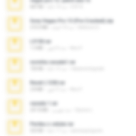
vegas.pro.12.-patch.exe.7z
EVP Á.
منذ 14 عامًا
687 KB
Sony Vegas Pro 13 (Pre-Cracked).zip
Mellicent D.
منذ 10 أعوام
272.0 MB
L3150.rar
Alex P.
منذ 6 أشهر
1.3 MB
novinha casada1.rar
fabianointegrado
منذ 15 عامًا
720 KB
Reset L1250.rar
Alex P.
منذ 3 أشهر
2.8 MB
vazada 1.rar
Ulysses L.
منذ شهرين
241.8 MB
Perdeu o celular.rar
plantaopiriguete
منذ 17 عامًا
323 KB