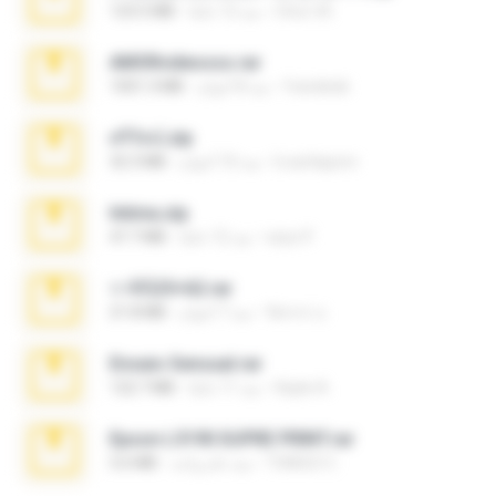
Chut-35
منذ 12 عامًا
123.5 MB
AMORvideosss.rar
frandede
منذ 8 أعوام
1001.3 MB
ศรีรัตน์.zip
b.auttaporn
منذ 10 أعوام
32.3 MB
Intima.zip
seyo P.
منذ 12 عامًا
47.7 MB
ราชินี25+62.rar
จิตรกร อ.
منذ 7 أعوام
21.8 MB
Ensaio Sensual.rar
Kayle A.
منذ 11 عامًا
122.7 MB
Epson L5190 SUPRE PRINT.rar
THIAGO C.
منذ عام واحد
5.6 MB