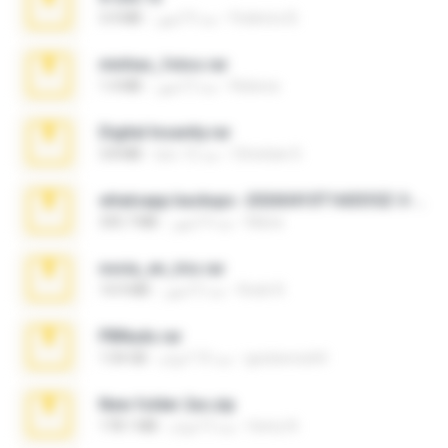
Federico B.
منذ 9 أشهر
3.4 MB
minhas_fotos.rar
Rebeca
منذ 3 أشهر
1.4 MB
Digital Insanity.rar
Christian D.
منذ 12 عامًا
3.8 MB
whatsapp backups -20260410T160335Z-3-001.zip
Maria
منذ 4 أشهر
335.7 MB
novia_en_trio.rar
Rodri R.
منذ 5 أشهر
14.9 MB
PBNuds.rar
gustavocs64
منذ 10 أعوام
1.04 GB
New folder 2xx.zip
henry N.
منذ 3 أعوام
178.1 MB