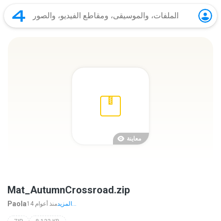
معاينة
Mat_AutumnCrossroad.zip
Paola
المزيد...
14 منذ أعوام