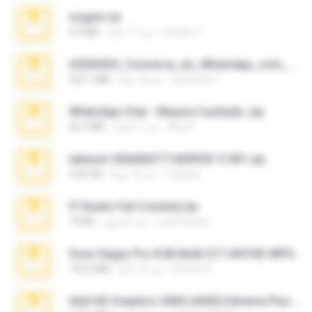
virgem.rar
Lucinei 7.
منذ 17 عامًا
4.4 MB
65536533_Conversa_do_WhatsApp_com_Meu_Esposo.zip
desomar T.
منذ 18 يومًا
262.1 MB
WhatsApp Chat - Mayara Cunhada .zip
Ana K.
منذ 7 أعوام
36.7 MB
takeout-20260621T160055Z-3-001.zip
Thata N.
منذ 15 يومًا
2.00 GB
Fl Studio Full Cracked.zip
Joel Powers
منذ 4 أشهر
79 KB
Sony Vegas Pro 8.0b Build 217-AVCHD-MPG-AC3 FIXED.7z
Steven P.
منذ 16 عامًا
192.6 MB
Intel HD Graphics 3000 (4459) Extreme Plus 2.0.zip