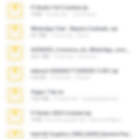
Fl Studio Full Cracked.zip
79 KB
4 bulan lalu
Joel Powers
WhatsApp Chat - Mayara Cunhada .zip
36.7 MB
7 tahun lalu
Ana K.
65536533_Conversa_do_WhatsApp_com_Meu_Esposo.zip
262.1 MB
16 hari lalu
desomar T.
takeout-20260621T160055Z-3-001.zip
2.00 GB
13 hari lalu
Thata N.
Vegas 7.0a.rar
120.3 MB
15 tahun lalu
boyisadangerzone
Fl Studio 2025 Cracked.zip
73 KB
kira-kira sebulan lalu
Maverick Mayer
Intel HD Graphics 3000 (4459) Extreme Plus 2.0.zip