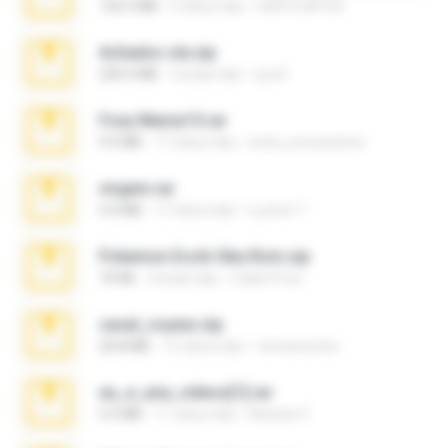
126.5 MB
6 tahun lalu
nIGHTmAYOR
Achados sla.zip
220.0 MB
5 bulan lalu
Lya K.
Foxy Mama15.rar
9.5 MB
17 tahun lalu
extra_precautions
virgem.rar
4.4 MB
17 tahun lalu
Lucinei 7.
Pokemon Ecchi Gba Rom.zip
70 KB
4 bulan lalu
Caleb Price
casal_voyeur.zip
20.8 MB
15 tahun lalu
netowescher
eu_e_ana_videos[1].rar
5.5 MB
11 tahun lalu
Adriano F.