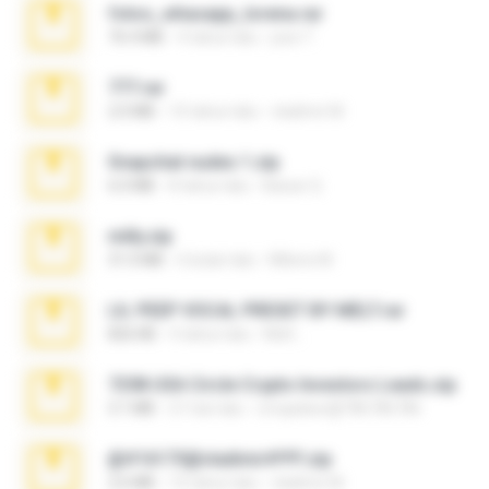
fotos_whasapp_lorena.rar
76.4 MB
4 tahun lalu
jose T.
777.rar
2.0 MB
10 tahun lalu
vladimir M.
Snapchat nudes 1.zip
6.0 MB
8 tahun lalu
Baixar Q.
milly.zip
31.0 MB
6 bulan lalu
Milene M.
LIL PEEP VOCAL PRESET BY MELT.rar
826 KB
4 tahun lalu
Melt ..
7258 USA Circle Crypto Investors Leads.zip
3.1 MB
21 hari lalu
cmqadeer@786786786
@#16173@vladimir#!!!!!!.zip
2.6 MB
10 tahun lalu
vladimir M.