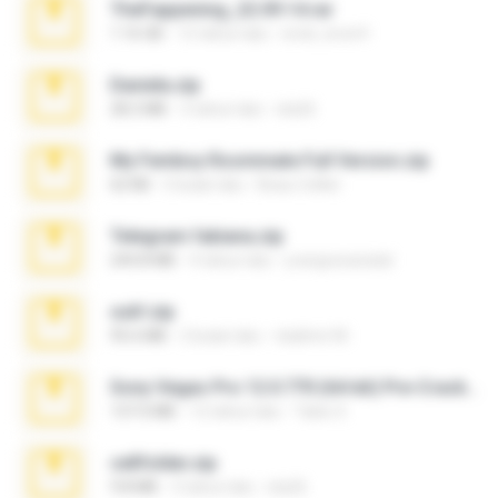
TheFappening_22.09.14.rar
1.16 GB
12 tahun lalu
erick_lover4
Daniela.zip
28.2 MB
3 tahun lalu
ela26
My Femboy Roommate Full Version.zip
62 KB
5 bulan lalu
Beau Collier
Telegram fabiana.zip
244.8 MB
4 tahun lalu
yrangravanatal
ouh!.zip
95.6 MB
2 bulan lalu
vladimir M.
Sony Vegas Pro 12.0.770 (64-bit) Pre-Cracked.zip
137.0 MB
12 tahun lalu
Tales S.
cellfolder.zip
9.8 MB
3 tahun lalu
ela26