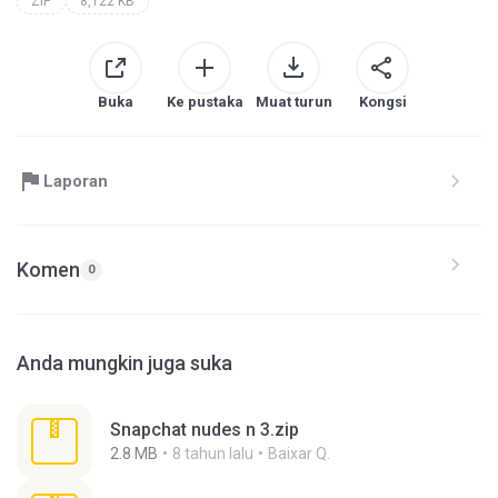
ZIP
8,122 KB
Buka
Ke pustaka
Muat turun
Kongsi
Laporan
Komen
0
Anda mungkin juga suka
Snapchat nudes n 3.zip
2.8 MB
8 tahun lalu
Baixar Q.