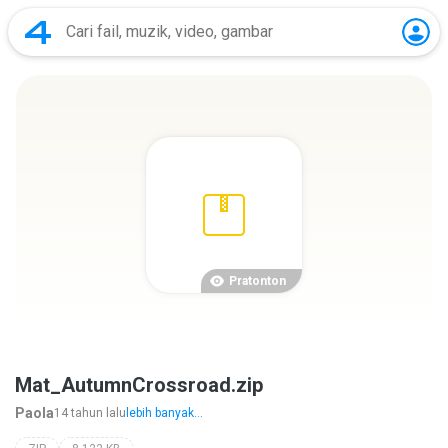
Pratonton
Mat_AutumnCrossroad.zip
Paola
14 tahun lalu
lebih banyak...