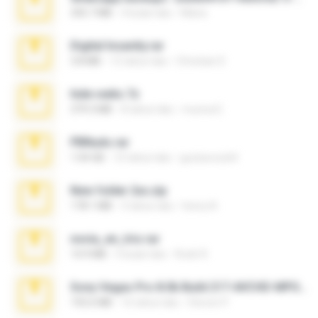
335.7 MB
4 bulan lalu
Maria
Digital Insanity.rar
3.8 MB
12 tahun lalu
Christian D.
hide vedio.7z
379.3 MB
8 tahun lalu
munna E.
PBNuds.rar
1.04 GB
10 tahun lalu
gustavocs64
New folder 2xx.zip
178.1 MB
3 tahun lalu
henry N.
novia_en_trio.rar
14.9 MB
5 bulan lalu
Rodri R.
Sony Vegas Pro 8.0b Build 217-AVCHD-MPG-AC3 FIXED.7z
192.6 MB
16 tahun lalu
Steven P.