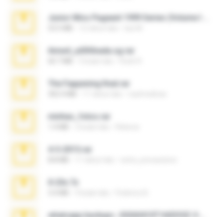
Junior Miss Pageant 1999 Series (Volume I Part I NC 6).7z
53.5 MB
12 tahun lalu
luis M.
Anna4_yd3t0nada.sg.rar
60.7 MB
5 bulan lalu
Rodri R.
The Fappening final.rar
302.4 MB
11 tahun lalu
raulmedinax
minhas_fotos.rar
1.4 MB
2 bulan lalu
Rebeca
4-5-2015.rar
8.8 MB
11 tahun lalu
extra_precautions
X-23x.7z
3.4 MB
9 bulan lalu
Federico B.
whatsapp backups -20260410T160335Z-3-001.zip