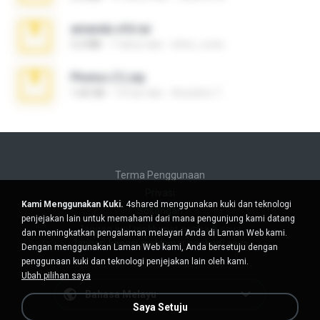
amanda sfd.rar
5.2 MB
7 tahun lalu
elton_roots
Photos (1).zip
1.60 GB
14 hari lalu
Anacleto T.
Terma Penggunaan
Privasi
Kami Menggunakan Kuki.
4shared menggunakan kuki dan teknologi
Sokongan
penjejakan lain untuk memahami dari mana pengunjung kami datang
Jangan jual maklumat peribadi saya
dan meningkatkan pengalaman melayari Anda di Laman Web kami.
Jangan kongsi maklumat peribadi saya
Dengan menggunakan Laman Web kami, Anda bersetuju dengan
penggunaan kuki dan teknologi penjejakan lain oleh kami.
Ubah pilihan saya
Bahasa Melayu
Saya Setuju