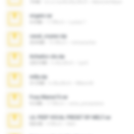
73 KB
ประมาณหนึ่งเดือนที่แล้ว
Maverick Mayer
virgem.rar
4.4 MB
17 ปีที่แล้ว
Lucinei 7.
casal_voyeur.zip
20.8 MB
15 ปีที่แล้ว
netowescher
Achados sla.zip
220.0 MB
5 เดือนที่แล้ว
Lya K.
milly.zip
31.0 MB
6 เดือนที่แล้ว
Milene M.
Foxy Mama15.rar
9.5 MB
17 ปีที่แล้ว
extra_precautions
LIL PEEP VOCAL PRESET BY MELT.rar
826 KB
4 ปีที่แล้ว
Melt ..