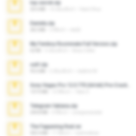
top secret.zip
20.6 MB
10 เดือนที่แล้ว
Vasni Vhuo
Daniela.zip
28.2 MB
3 ปีที่แล้ว
ela26
My Femboy Roommate Full Version.zip
62 KB
5 เดือนที่แล้ว
Beau Collier
ouh!.zip
95.6 MB
2 เดือนที่แล้ว
vladimir M.
Sony Vegas Pro 12.0.770 (64-bit) Pre-Cracked.zip
137.0 MB
12 ปีที่แล้ว
Tales S.
Telegram fabiana.zip
244.8 MB
4 ปีที่แล้ว
yrangravanatal
The Fappening final.rar
302.4 MB
11 ปีที่แล้ว
raulmedinax