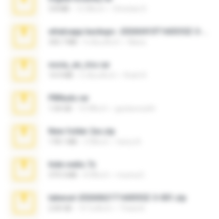
3.8 MB
12 ปีที่แล้ว
Christian D.
whatsapp backups -20260410T160335Z-3-001.zip
335.7 MB
4 เดือนที่แล้ว
Maria
novia_en_trio.rar
14.9 MB
5 เดือนที่แล้ว
Rodri R.
PBNuds.rar
1.04 GB
10 ปีที่แล้ว
gustavocs64
New folder 2xx.zip
178.1 MB
3 ปีที่แล้ว
henry N.
hide vedio.7z
379.3 MB
8 ปีที่แล้ว
munna E.
takeout-20260621T160055Z-3-001.zip
2.00 GB
14 วันที่แล้ว
Thata N.