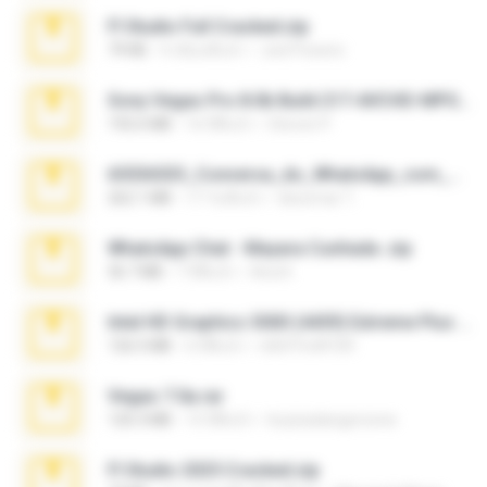
Fl Studio Full Cracked.zip
79 KB
4 เดือนที่แล้ว
Joel Powers
Sony Vegas Pro 8.0b Build 217-AVCHD-MPG-AC3 FIXED.7z
192.6 MB
16 ปีที่แล้ว
Steven P.
65536533_Conversa_do_WhatsApp_com_Meu_Esposo.zip
262.1 MB
17 วันที่แล้ว
desomar T.
WhatsApp Chat - Mayara Cunhada .zip
36.7 MB
7 ปีที่แล้ว
Ana K.
Intel HD Graphics 3000 (4459) Extreme Plus 2.0.zip
126.5 MB
6 ปีที่แล้ว
nIGHTmAYOR
Vegas 7.0a.rar
120.3 MB
15 ปีที่แล้ว
boyisadangerzone
Fl Studio 2025 Cracked.zip