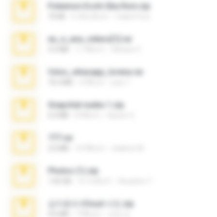
Pokemon Ecchi Gba Rom.zip
70 KB
4 เดือนที่แล้ว
Caleb Price
eu_e_ana_videos[1].rar
5.5 MB
11 ปีที่แล้ว
Adriano F.
fotos_whasapp_lorena.rar
76.4 MB
4 ปีที่แล้ว
jose T.
Snapchat nudes 1.zip
6.0 MB
8 ปีที่แล้ว
Baixar Q.
777.rar
2.0 MB
10 ปีที่แล้ว
vladimir M.
Photos (1).zip
1.60 GB
15 วันที่แล้ว
Anacleto T.
김지윤의 iCloud 사진.zip
9.6 MB
7 ปีที่แล้ว
성경 김.