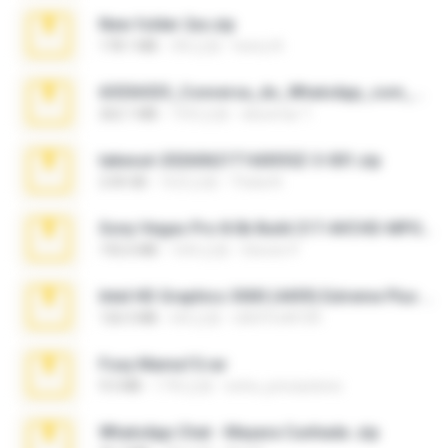
New folder 2xx.zip
178.1 MB
3年之前
henry N.
65536533_Conversa_do_WhatsApp_com_Meu_Esposo.zip
262.1 MB
19天之前
desomar T.
takeout-20260621T160055Z-3-001.zip
2.00 GB
16天之前
Thata N.
Sony Vegas Pro 8.0b Build 217-AVCHD-MPG-AC3 FIXED.7z
192.6 MB
16年之前
Steven P.
Intel HD Graphics 3000 (4459) Extreme Plus 2.0.zip
126.5 MB
6年之前
nIGHTmAYOR
Foxy Mama15.rar
9.5 MB
17年之前
extra_precautions
WhatsApp Chat - Mayara Cunhada .zip