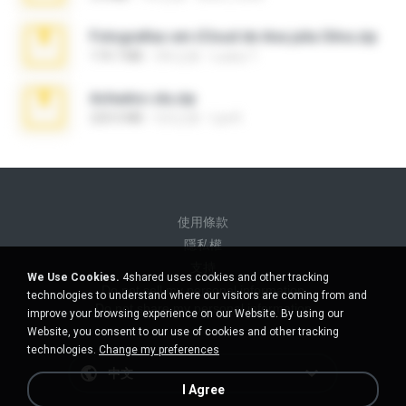
Fotografias em iCloud de Ana julia Silva.zip
174.7 MB
3年之前
Luany T.
Achados sla.zip
220.0 MB
5月之前
Lya K.
使用條款
隱私權
支持
We Use Cookies.
4shared uses cookies and other tracking
Do not sell my personal information
technologies to understand where our visitors are coming from and
Do not share my personal information
improve your browsing experience on our Website. By using our
Website, you consent to our use of cookies and other tracking
technologies.
Change my preferences
中文
I Agree