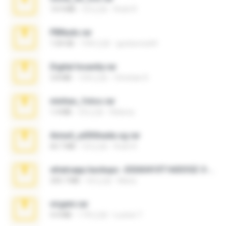
14.9 MB
5月之前
Rodri R.
PBNuds.rar
1.04 GB
10年之前
gustavocs64
Digital Insanity.rar
3.8 MB
12年之前
Christian D.
minhas_fotos.rar
1.4 MB
3月之前
Rebeca
Anna4_yd3t0nada.sg.rar
60.7 MB
5月之前
Rodri R.
whatsapp backups -20260410T160335Z-3-001.zip
335.7 MB
4月之前
Maria
virgem.rar
4.4 MB
17年之前
Lucinei 7.