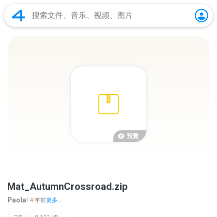
預覽
Mat_AutumnCrossroad.zip
Paola
14 年前
更多...