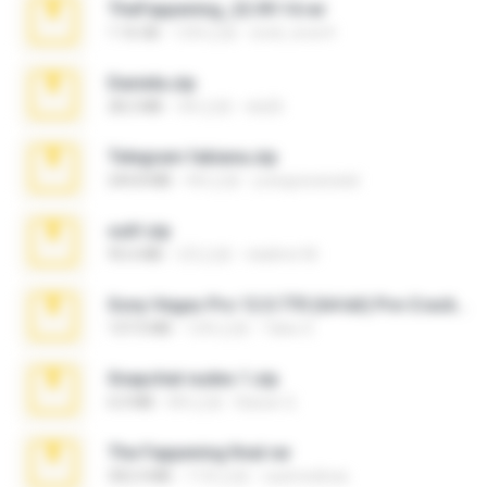
TheFappening_22.09.14.rar
1.16 GB
12年之前
erick_lover4
Daniela.zip
28.2 MB
3年之前
ela26
Telegram fabiana.zip
244.8 MB
4年之前
yrangravanatal
ouh!.zip
95.6 MB
2月之前
vladimir M.
Sony Vegas Pro 12.0.770 (64-bit) Pre-Cracked.zip
137.0 MB
12年之前
Tales S.
Snapchat nudes 1.zip
6.0 MB
8年之前
Baixar Q.
The Fappening final.rar
302.4 MB
11年之前
raulmedinax