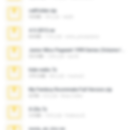
cellfolder.zip
9.8 MB
3年之前
ela26
4-5-2015.rar
8.8 MB
11年之前
extra_precautions
Junior Miss Pageant 1999 Series (Volume I Part I NC 6).7z
53.5 MB
12年之前
luis M.
hide vedio.7z
379.3 MB
8年之前
munna E.
My Femboy Roommate Full Version.zip
62 KB
5月之前
Beau Collier
X-23x.7z
3.4 MB
10月之前
Federico B.
novia_en_trio.rar