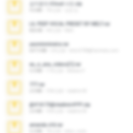
김지윤의 iCloud 사진.zip
9.6 MB
7年之前
성경 김.
LIL PEEP VOCAL PRESET BY MELT.rar
826 KB
4年之前
Melt ..
yasminmineira.rar
647.5 MB
2月之前
letiro5708@fanchatu.com
eu_e_ana_videos[1].rar
5.5 MB
11年之前
Adriano F.
777.rar
2.0 MB
10年之前
vladimir M.
@#16173@vladimir#!!!!!!.zip
2.6 MB
10年之前
vladimir M.
amanda sfd.rar
5.2 MB
7年之前
elton_roots