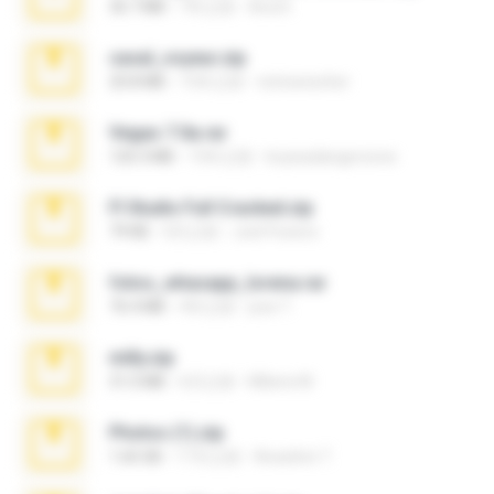
36.7 MB
7年之前
Ana K.
casal_voyeur.zip
20.8 MB
15年之前
netowescher
Vegas 7.0a.rar
120.3 MB
15年之前
boyisadangerzone
Fl Studio Full Cracked.zip
79 KB
4月之前
Joel Powers
fotos_whasapp_lorena.rar
76.4 MB
4年之前
jose T.
milly.zip
31.0 MB
6月之前
Milene M.
Photos (1).zip
1.60 GB
17天之前
Anacleto T.