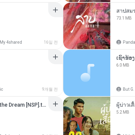
สาปสมร
73.1 MB
My 4shared
16일 전
Panda
6.0 MB
ic
9개월 전
But G.
Tomodachi Life Living the Dream [NSP].torrent
ผู้บ่าวเสื
5.2 MB