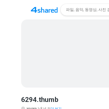
6294.thumb
ทองพูล ว.
8 년 전
더 보기...