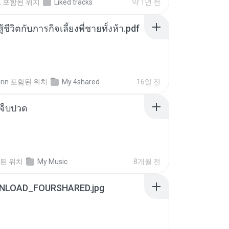
.
포함된 위치
Liked tracks
약 1년 전
ู้ชีวิตกับภารกิจเลี้ยงพี่ชายทั้งห้า.pdf
rin
포함된 위치
My 4shared
16일 전
จ็บปวด
된 위치
My Music
8개월 전
NLOAD_FOURSHARED.jpg