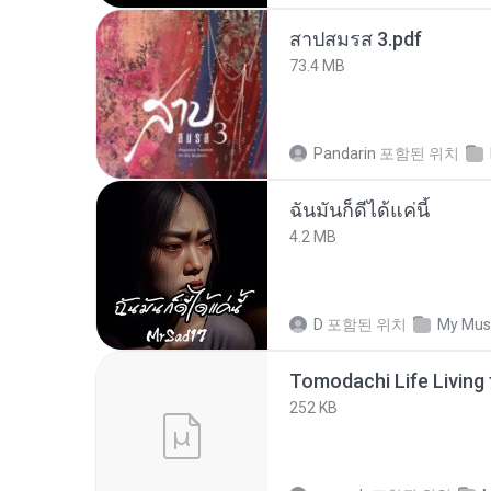
สาปสมรส 3.pdf
73.4 MB
Pandarin
포함된 위치
ฉันมันก็ดีได้แค่นี้
4.2 MB
D
포함된 위치
My Mus
252 KB