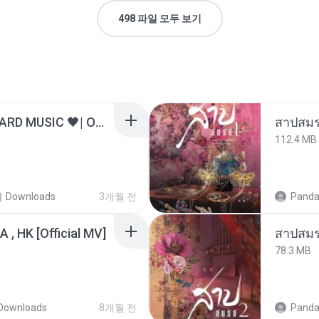
498 파일 모두 보기
ไม่มีใครรู้ตัวเรา– UNHEARD MUSIC 🖤| Official Lyric Video | เพลงสู้ชีวิต
สาปสมร
112.4 MB
Downloads
3개월 전
Panda
/A , HK [Official MV]
สาปสมร
78.3 MB
Downloads
8개월 전
Panda