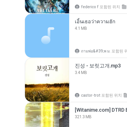
federico f
포함된 위치
เอิ้นเธอว่าความฮัก
4.1 MB
ถามพ่อ&#39;พ ม.
포함된 
진성 - 보릿고개.mp3
3.4 MB
castor-trot
포함된 위치
[Witanime.com] DTRD 
321.3 MB