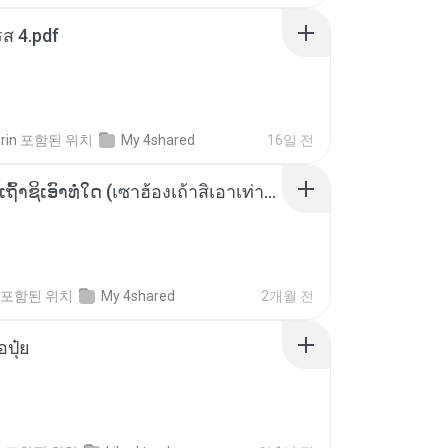
ส 4.pdf
rin
포함된 위치
My 4shared
16일 전
ເຊົາຮ້ອງເຖົ້າຊິເອົາທໍ່ໃດ (เซาฮ้องเถ้าสิเอาเท่าใด) ບຸນເກີດ ຫນູຫ່ວງ ft. ໂສພາ ຈຸນທະລາ
포함된 위치
My 4shared
2개월 전
้อปุ๋ย