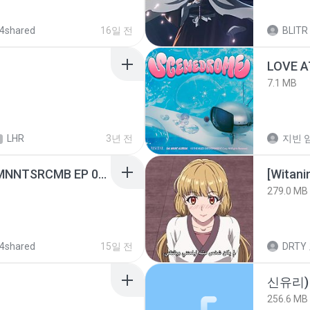
4shared
16일 전
BLITR
LOVE 
7.1 MB
LHR
3년 전
지빈 임
[Witanime.com] RKNGMNNTSRCMB EP 05 HD.mp4
[Witan
279.0 MB
4shared
15일 전
DRTY
신유리) 
256.6 MB