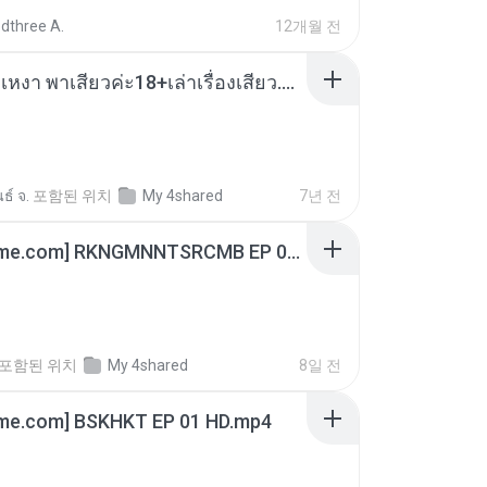
dthree A.
12개월 전
เมียน้อยเหงา พาเสียวค่ะ18+เล่าเรื่องเสียว.mp3
ธ์ จ.
포함된 위치
My 4shared
7년 전
[Witanime.com] RKNGMNNTSRCMB EP 06 HD.mp4
포함된 위치
My 4shared
8일 전
ime.com] BSKHKT EP 01 HD.mp4