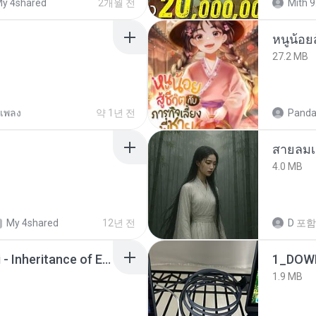
y 4shared
2개월 전
Mith 9
หนูน้อยส
27.2 MB
เพลง
약 1년 전
Panda
สายลมเ
4.0 MB
My 4shared
12년 전
D
포함
Wrath & Glory - Aeldari - Inheritance of Embers.pdf
1_DOW
1.9 MB