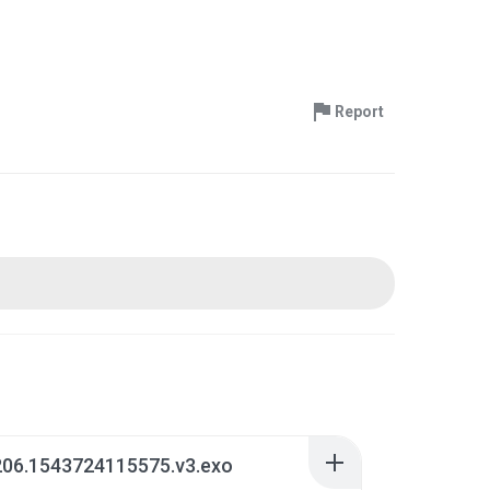
Report
206.1543724115575.v3.exo