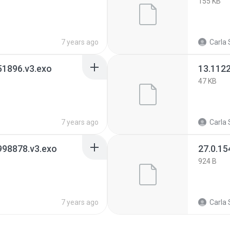
155 KB
7 years ago
Carla 
1896.v3.exo
13.112
47 KB
7 years ago
Carla 
998878.v3.exo
27.0.1
924 B
7 years ago
Carla 