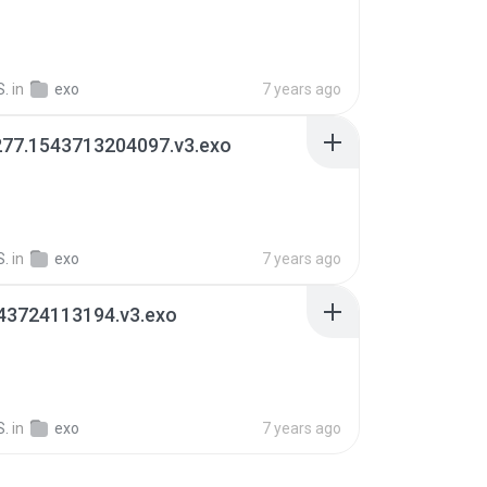
S.
in
exo
7 years ago
277.1543713204097.v3.exo
S.
in
exo
7 years ago
543724113194.v3.exo
S.
in
exo
7 years ago