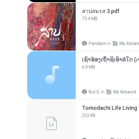
สาปสมรส 3.pdf
73.4 MB
Pandarin
in
My 4shar
6.0 MB
But G.
in
My 4shared
252 KB