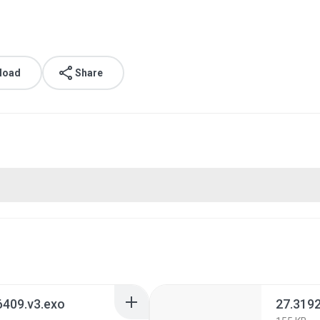
load
Share
409.v3.exo
27.319