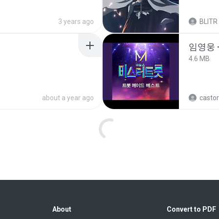
3 years ago
BLITR
임영웅 
4.6 MB
about a year ago
castor
[Witanime.com] RKNGMNNTSRCMB EP 05 HD.mp4
[Witan
279.0 MB
15 days ago
DRTY
배금성 
3.5 MB