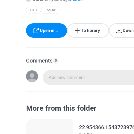
EXO
155 KB
Open in...
To library
Down
Comments
0
Add new comment
More from this folder
22.954366.1543723976