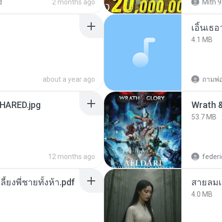
d
2 months ago
Mith 9
เอิ้นเธ
4.1 MB
about a year ago
ถามพ่
ARED.jpg
53.7 MB
12 months ago
federi
ลี้ยงพี่ชายทั้งห้า.pdf
สายลมเ
4.0 MB