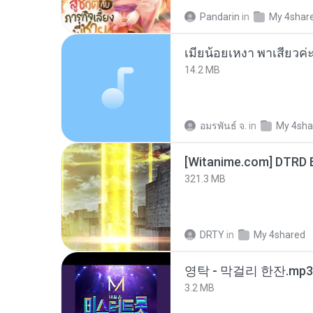
Pandarin
in
My 4shar
14.2 MB
อมรพันธ์ จ.
in
My 4sha
[Witanime.com] DTRD 
321.3 MB
DRTY
in
My 4shared
영탁 - 막걸리 한잔.mp3
3.2 MB