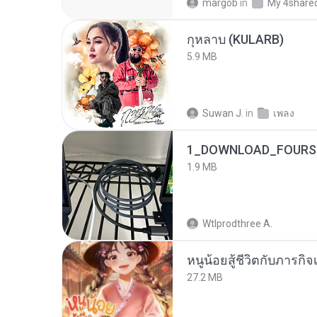
margob
in
My 4share
กุหลาบ (KULARB)
5.9 MB
Suwan J.
in
เพลง
1_DOWNLOAD_FOURSH
1.9 MB
Wtlprodthree A.
หนูน้อยสู้ชีวิตกับภารกิจเ
27.2 MB