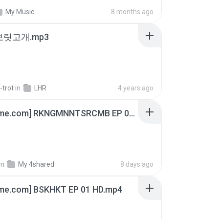
My Music
8 months ago
 보릿고개.mp3
-trot
in
LHR
4 years ago
[Witanime.com] RKNGMNNTSRCMB EP 06 HD.mp4
in
My 4shared
8 days ago
ime.com] BSKHKT EP 01 HD.mp4