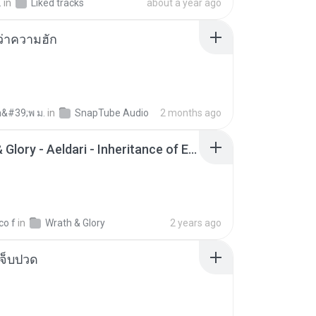
.
in
Liked tracks
about a year ago
อว่าความฮัก
อ&#39;พ ม.
in
SnapTube Audio
2 months ago
Wrath & Glory - Aeldari - Inheritance of Embers.pdf
co f
in
Wrath & Glory
2 years ago
จ็บปวด