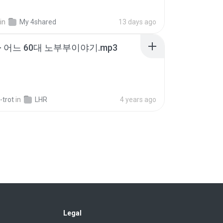
in
My 4shared
13 days ago
- 어느 60대 노부부이야기.mp3
-trot
in
LHR
4 years ago
ime.com] DTRD EP 04 HD.mp4
in
My 4shared
8 days ago
- 사랑이 비를 맞아요.mp3