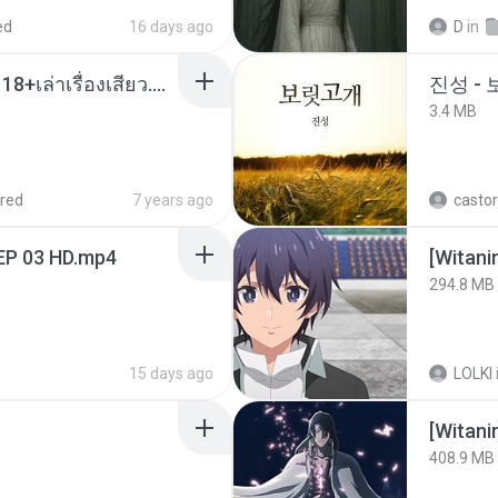
ed
16 days ago
D
in
เมียน้อยเหงา พาเสียวค่ะ18+เล่าเรื่องเสียว.mp3
진성 -
3.4 MB
red
7 years ago
castor
EP 03 HD.mp4
294.8 MB
15 days ago
LOLKI
[Witan
408.9 MB