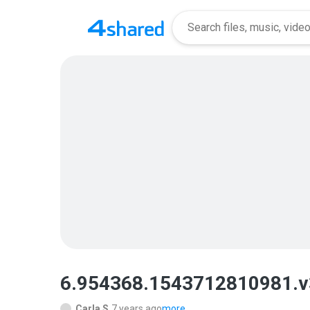
6.954368.1543712810981.v
Carla S.
7 years ago
more...