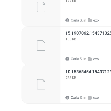
155 KB
Carla S.
in
exo
15.1907062.154371325
155 KB
Carla S.
in
exo
10.15368454.1543712
738 KB
Carla S.
in
exo