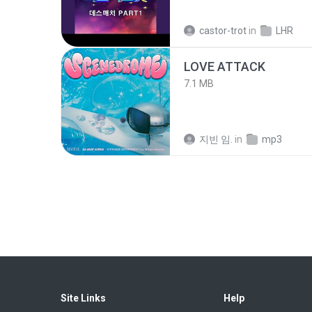
castor-trot
in
LHR
LOVE ATTACK
7.1 MB
지빈 임.
in
mp3
186.0 MB
LOLKI
in
My 4shared
나훈아 - 영영.mp3
3.5 MB