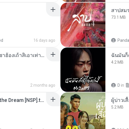
สาปสมร
73.1 MB
ed
16 days ago
Panda
ເຊົາຮ້ອງເຖົ້າຊິເອົາທໍ່ໃດ (เซาฮ้องเถ้าสิเอาเท่าใด) ບຸນເກີດ ຫນູຫ່ວງ ft. ໂສພາ ຈຸນທະລາ
ฉันมันก็ด
4.2 MB
2 months ago
D
in
Tomodachi Life Living the Dream [NSP].torrent
ผู้บ่าวเสื
5.2 MB