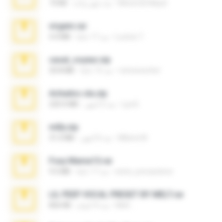
Maverick Mayer
منذ شهر واحد
73 KB
virgem.rar
Lucinei 7.
منذ 17 عامًا
4.4 MB
casal_voyeur.zip
netowescher
منذ 15 عامًا
20.8 MB
Achados sla.zip
Lya K.
منذ 5 أشهر
220.0 MB
milly.zip
Milene M.
منذ 6 أشهر
31.0 MB
Foxy Mama15.rar
extra_precautions
منذ 17 عامًا
9.5 MB
LIL PEEP VOCAL PRESET BY MELT.rar
Melt ..
منذ 4 أعوام
826 KB