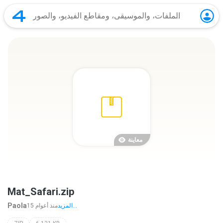
معاينة
Mat_Safari.zip
Paola
المزيد...
15 منذ أعوام