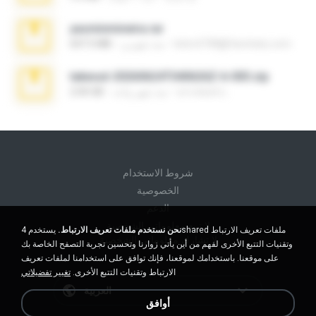
yasminmineira.rar
letiro5708@fanchatu.com
منذ شهرين
647.5 MB
takeout-20260624T040626Z-6-003.zip
อรรถพงษ์ บ.
منذ شهر واحد
2.00 GB
شروط الاستخدام
الخصوصية
الدعم
لا تبيع معلوماتي الشخصية
نحن نستخدم ملفات تعريف الارتباط.
يستخدم 4shared ملفات تعريف الارتباط
لا تشارك معلوماتي الشخصية
وتقنيات التتبع الأخرى لفهم من أين يأتي زوارنا وتحسين تجربة التصفح الخاصة بك
على موقعنا. باستخدامك لموقعنا، فإنك توافق على استخدامنا لملفات تعريف
الارتباط وتقنيات التتبع الأخرى.
تغيير تفضيلاتي
العربية
أوافق