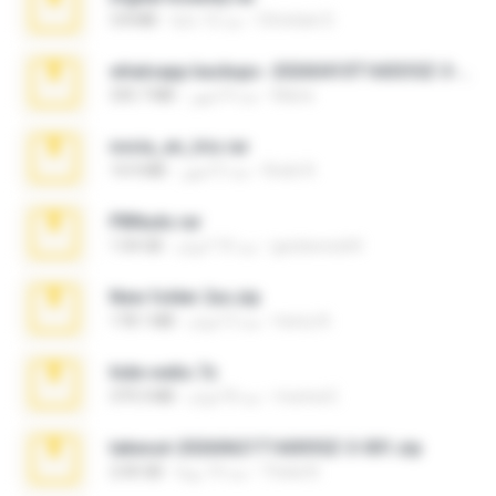
Christian D.
منذ 12 عامًا
3.8 MB
whatsapp backups -20260410T160335Z-3-001.zip
Maria
منذ 4 أشهر
335.7 MB
novia_en_trio.rar
Rodri R.
منذ 5 أشهر
14.9 MB
PBNuds.rar
gustavocs64
منذ 10 أعوام
1.04 GB
New folder 2xx.zip
henry N.
منذ 3 أعوام
178.1 MB
hide vedio.7z
munna E.
منذ 8 أعوام
379.3 MB
takeout-20260621T160055Z-3-001.zip
Thata N.
منذ 14 يومًا
2.00 GB