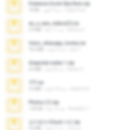
Pokemon Ecchi Gba Rom.zip
Caleb Price
منذ 4 أشهر
70 KB
eu_e_ana_videos[1].rar
Adriano F.
منذ 11 عامًا
5.5 MB
fotos_whasapp_lorena.rar
jose T.
منذ 4 أعوام
76.4 MB
Snapchat nudes 1.zip
Baixar Q.
منذ 8 أعوام
6.0 MB
777.rar
vladimir M.
منذ 10 أعوام
2.0 MB
Photos (1).zip
Anacleto T.
منذ 15 يومًا
1.60 GB
김지윤의 iCloud 사진.zip
성경 김.
منذ 7 أعوام
9.6 MB