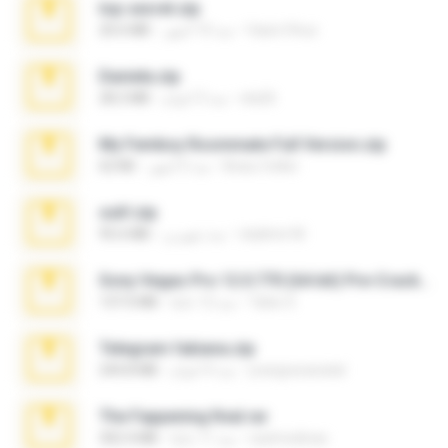
top secret.zip
Vasni Vhuo
منذ 10 أشهر
20.6 MB
Daniela.zip
ela26
منذ 3 أعوام
28.2 MB
My Femboy Roommate Full Version.zip
Beau Collier
منذ 5 أشهر
62 KB
ouh!.zip
vladimir M.
منذ شهرين
95.6 MB
Sony Vegas Pro 12.0.770 (64-bit) Pre-Cracked.zip
Tales S.
منذ 12 عامًا
137.0 MB
Telegram fabiana.zip
yrangravanatal
منذ 4 أعوام
244.8 MB
The Fappening final.rar
raulmedinax
منذ 11 عامًا
302.4 MB