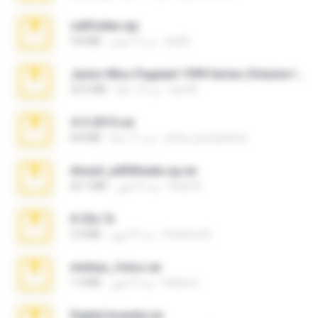
cellfolder.zip
ela26
منذ 3 أعوام
9.8 MB
Junior Miss Pageant 1999 Series (Volume I Part I NC 6).7z
luis M.
منذ 12 عامًا
53.5 MB
4-5-2015.rar
extra_precautions
منذ 11 عامًا
8.8 MB
Anna4_yd3t0nada.sg.rar
Rodri R.
منذ 5 أشهر
60.7 MB
X-23x.7z
Federico B.
منذ 9 أشهر
3.4 MB
minhas_fotos.rar
Rebeca
منذ 3 أشهر
1.4 MB
Digital Insanity.rar