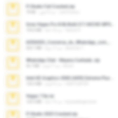
Fl Studio Full Cracked.zip
Joel Powers
منذ 4 أشهر
79 KB
Sony Vegas Pro 8.0b Build 217-AVCHD-MPG-AC3 FIXED.7z
Steven P.
منذ 16 عامًا
192.6 MB
65536533_Conversa_do_WhatsApp_com_Meu_Esposo.zip
desomar T.
منذ 17 يومًا
262.1 MB
WhatsApp Chat - Mayara Cunhada .zip
Ana K.
منذ 7 أعوام
36.7 MB
Intel HD Graphics 3000 (4459) Extreme Plus 2.0.zip
nIGHTmAYOR
منذ 6 أعوام
126.5 MB
Vegas 7.0a.rar
boyisadangerzone
منذ 15 عامًا
120.3 MB
Fl Studio 2025 Cracked.zip