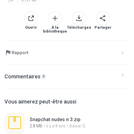
ZIP
6,131 KB
Ouvrir
À la
Téléchargez
Partager
bibliothèque
Rapport
Commentaires
0
Vous aimerez peut-être aussi
Snapchat nudes n 3.zip
2.8 MB
il y a 8 ans
Baixar Q.