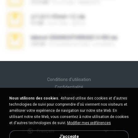
272.0 MB
il y a 10 ans
Mellicent D.
김지윤의 iCloud 사진.zip
9.6 MB
il y a 7 ans
성경 김.
takeout-20260624T040626Z-6-003.zip
2.00 GB
il y a environ un mois
อรรถพงษ์ บ.
Conditions d'utilisation
Confidentialité
Assistance
Nous utilisons des cookies.
4shared utilise des cookies et d'autres
Ne vendez pas mes informations personnelles
technologies de suivi pour comprendre d'où viennent nos visiteurs et
Ne pas partager mes informations personnelles
améliorer votre expérience de navigation sur notre site Web. En
utilisant notre site Web, vous consentez à notre utilisation de cookies
et d'autres technologies de suivi.
Modifier mes préférences
Français
J'accepte