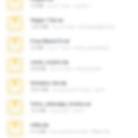
4.4 MB
il y a 17 ans
Lucinei 7.
Vegas 7.0a.rar
120.3 MB
il y a 15 ans
boyisadangerzone
Foxy Mama15.rar
9.5 MB
il y a 17 ans
extra_precautions
casal_voyeur.zip
20.8 MB
il y a 15 ans
netowescher
Achados sla.zip
220.0 MB
il y a environ 5 mois
Lya K.
fotos_whasapp_lorena.rar
76.4 MB
il y a 4 ans
jose T.
milly.zip
31.0 MB
il y a environ 6 mois
Milene M.