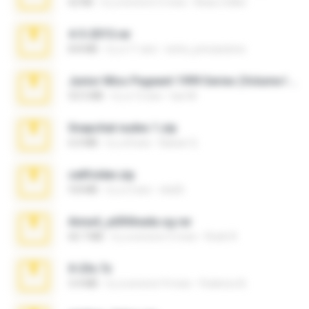
62 KB
il y a environ 5 mois
Beau Collier
4-5-2015.rar
8.8 MB
il y a 11 ans
extra_precautions
Junior Miss Pageant 1999 Series (Volume I Part I NC 6).7z
53.5 MB
il y a 12 ans
luis M.
Snapchat nudes 1.zip
6.0 MB
il y a 8 ans
Baixar Q.
cellfolder.zip
9.8 MB
il y a 3 ans
ela26
Anna4_yd3t0nada.sg.rar
60.7 MB
il y a environ 5 mois
Rodri R.
X-23x.7z
3.4 MB
il y a environ 9 mois
Federico B.