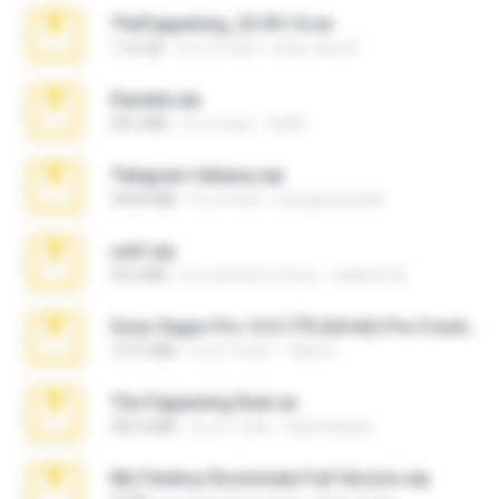
TheFappening_22.09.14.rar
1.16 GB
il y a 12 ans
erick_lover4
Daniela.zip
28.2 MB
il y a 3 ans
ela26
Telegram fabiana.zip
244.8 MB
il y a 4 ans
yrangravanatal
ouh!.zip
95.6 MB
il y a environ 2 mois
vladimir M.
Sony Vegas Pro 12.0.770 (64-bit) Pre-Cracked.zip
137.0 MB
il y a 12 ans
Tales S.
The Fappening final.rar
302.4 MB
il y a 11 ans
raulmedinax
My Femboy Roommate Full Version.zip