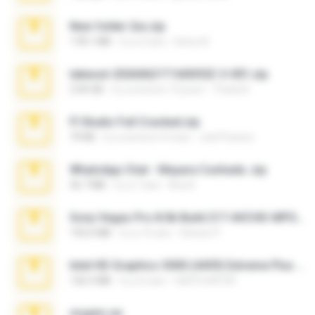
New folder 2xx.zip
178.1 MB
il y a 3 ans
henry N.
takeout-20260621T160055Z-3-001.zip
2.00 GB
il y a environ 15 jours
Thata N.
Fl Studio Full Cracked.zip
79 KB
il y a environ 4 mois
Joel Powers
WhatsApp Chat - Mayara Cunhada .zip
36.7 MB
il y a 7 ans
Ana K.
Sony Vegas Pro 8.0b Build 217-AVCHD-MPG-AC3 FIXED.7z
192.6 MB
il y a 16 ans
Steven P.
Intel HD Graphics 3000 (4459) Extreme Plus 2.0.zip
126.5 MB
il y a 6 ans
nIGHTmAYOR
virgem.rar