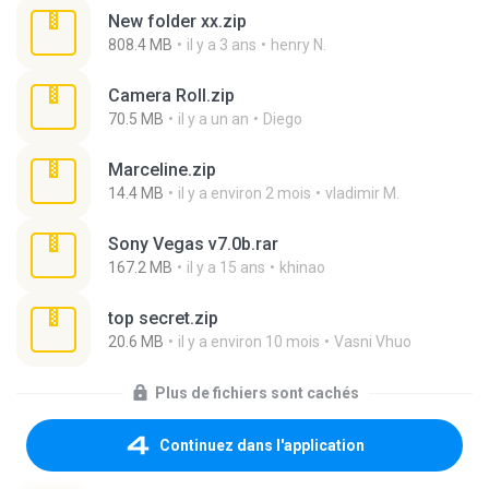
New folder xx.zip
808.4 MB
il y a 3 ans
henry N.
Camera Roll.zip
70.5 MB
il y a un an
Diego
Marceline.zip
14.4 MB
il y a environ 2 mois
vladimir M.
Sony Vegas v7.0b.rar
167.2 MB
il y a 15 ans
khinao
top secret.zip
20.6 MB
il y a environ 10 mois
Vasni Vhuo
Plus de fichiers sont cachés
Continuez dans l'application