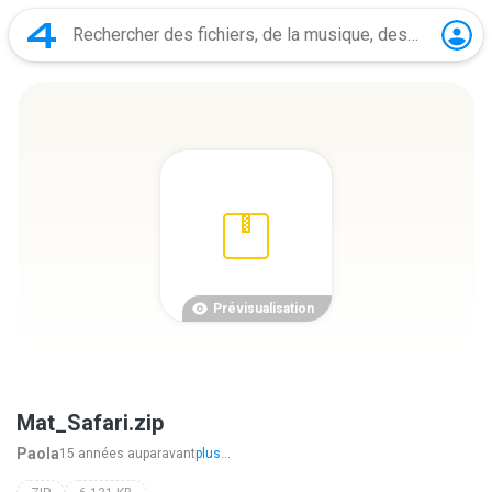
Prévisualisation
Mat_Safari.zip
Paola
15 années auparavant
plus...