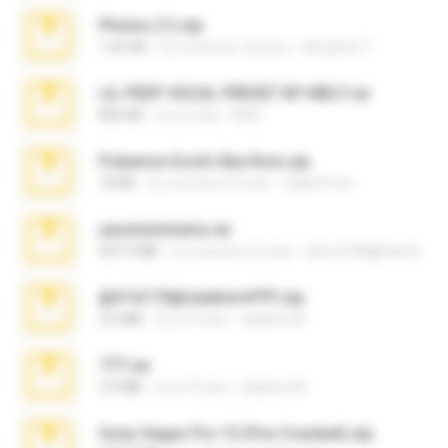
Photos (1).zip
1.60 GB
il y a environ 16 jours
Anacleto T.
LIL PEEP VOCAL PRESET BY MELT.rar
826 KB
il y a 4 ans
Melt ..
Pokemon Ecchi Gba Rom.zip
70 KB
il y a environ 4 mois
Caleb Price
yasminmineira.rar
647.5 MB
il y a environ 2 mois
letiro5708@fanchatu.com
@#16173@vladimir#!!!!!!.zip
2.6 MB
il y a 10 ans
vladimir M.
777.rar
2.0 MB
il y a 10 ans
vladimir M.
Sony Vegas Pro 13 (Pre-Cracked).zip