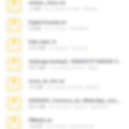
minhas_fotos.rar
1.4 MB
il y a environ 3 mois
Rebeca
Digital Insanity.rar
3.8 MB
il y a 12 ans
Christian D.
hide vedio.7z
379.3 MB
il y a 8 ans
munna E.
whatsapp backups -20260410T160335Z-3-001.zip
335.7 MB
il y a environ 4 mois
Maria
novia_en_trio.rar
14.9 MB
il y a environ 5 mois
Rodri R.
65536533_Conversa_do_WhatsApp_com_Meu_Esposo.zip
262.1 MB
il y a environ 18 jours
desomar T.
PBNuds.rar
1.04 GB
il y a 10 ans
gustavocs64