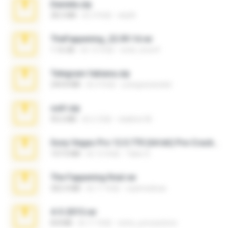
Daniela.zip
28.2 MB
約 3 年前
ela26
TheFappening_22.09.14.rar
1.16 GB
約 12 年前
erick_lover4
Telegram fabiana.zip
244.8 MB
約 4 年前
yrangravanatal
ouh!.zip
95.6 MB
約 2 月前
vladimir M.
Sony Vegas Pro 12.0.770 (64-bit) Pre-Cracked.zip
137.0 MB
約 12 年前
Tales S.
The Fappening final.rar
302.4 MB
約 11 年前
raulmedinax
4-5-2015.rar
8.8 MB
約 11 年前
extra_precautions