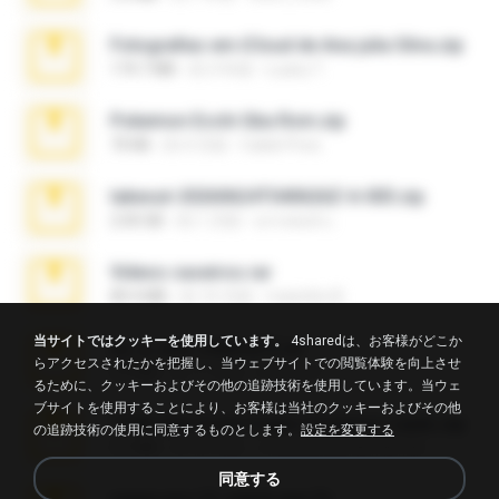
Fotografias em iCloud de Ana julia Silva.zip
174.7 MB
約 3 年前
Luany T.
Pokemon Ecchi Gba Rom.zip
70 KB
約 4 月前
Caleb Price
takeout-20260624T040626Z-6-003.zip
2.00 GB
約 1 月前
อรรถพงษ์ บ.
Videos caseiros.rar
89.4 MB
約 10 月前
maninho B.
当サイトではクッキーを使用しています。
4sharedは、お客様がどこか
eu_e_ana_videos[1].rar
らアクセスされたかを把握し、当ウェブサイトでの閲覧体験を向上させ
5.5 MB
約 11 年前
Adriano F.
るために、クッキーおよびその他の追跡技術を使用しています。当ウェ
ブサイトを使用することにより、お客様は当社のクッキーおよびその他
7258 USA Circle Crypto Investors Leads.zip
の追跡技術の使用に同意するものとします。
設定を変更する
3.1 MB
約 24 日前
cmqadeer@786786786
同意する