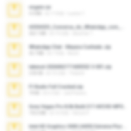
virgem.rar
4.4 MB
約 17 年前
Lucinei 7.
65536533_Conversa_do_WhatsApp_com_Meu_Esposo.zip
262.1 MB
約 19 日前
desomar T.
WhatsApp Chat - Mayara Cunhada .zip
36.7 MB
約 7 年前
Ana K.
takeout-20260621T160055Z-3-001.zip
2.00 GB
約 16 日前
Thata N.
Fl Studio Full Cracked.zip
79 KB
約 4 月前
Joel Powers
Sony Vegas Pro 8.0b Build 217-AVCHD-MPG-AC3 FIXED.7z
192.6 MB
約 16 年前
Steven P.
Intel HD Graphics 3000 (4459) Extreme Plus 2.0.zip