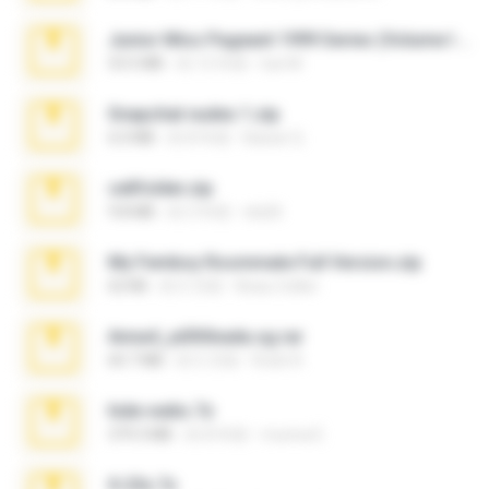
Junior Miss Pageant 1999 Series (Volume I Part I NC 6).7z
53.5 MB
約 12 年前
luis M.
Snapchat nudes 1.zip
6.0 MB
約 8 年前
Baixar Q.
cellfolder.zip
9.8 MB
約 3 年前
ela26
My Femboy Roommate Full Version.zip
62 KB
約 5 月前
Beau Collier
Anna4_yd3t0nada.sg.rar
60.7 MB
約 5 月前
Rodri R.
hide vedio.7z
379.3 MB
約 8 年前
munna E.
X-23x.7z