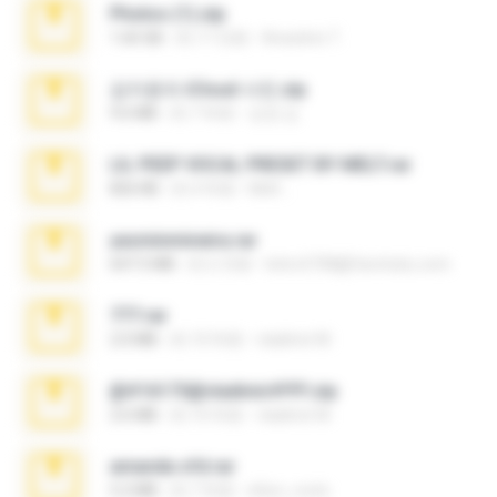
Photos (1).zip
1.60 GB
約 17 日前
Anacleto T.
김지윤의 iCloud 사진.zip
9.6 MB
約 7 年前
성경 김.
LIL PEEP VOCAL PRESET BY MELT.rar
826 KB
約 4 年前
Melt ..
yasminmineira.rar
647.5 MB
約 2 月前
letiro5708@fanchatu.com
777.rar
2.0 MB
約 10 年前
vladimir M.
@#16173@vladimir#!!!!!!.zip
2.6 MB
約 10 年前
vladimir M.
amanda sfd.rar
5.2 MB
約 7 年前
elton_roots