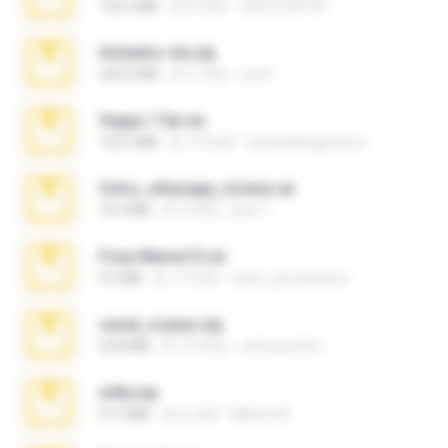
126.5 MB
約 6 年前
nIGHTmAYOR
Achados sla.zip
220.0 MB
約 5 月前
Lya K.
Vegas 7.0a.rar
120.3 MB
約 15 年前
boyisadangerzone
fotos_whasapp_lorena.rar
76.4 MB
約 4 年前
jose T.
Foxy Mama15.rar
9.5 MB
約 17 年前
extra_precautions
casal_voyeur.zip
20.8 MB
約 15 年前
netowescher
milly.zip
31.0 MB
約 6 月前
Milene M.