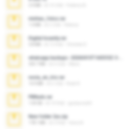
3.4 MB
約 10 月前
Federico B.
minhas_fotos.rar
1.4 MB
約 3 月前
Rebeca
Digital Insanity.rar
3.8 MB
約 12 年前
Christian D.
whatsapp backups -20260410T160335Z-3-001.zip
335.7 MB
約 4 月前
Maria
novia_en_trio.rar
14.9 MB
約 5 月前
Rodri R.
PBNuds.rar
1.04 GB
約 10 年前
gustavocs64
New folder 2xx.zip
178.1 MB
約 3 年前
henry N.