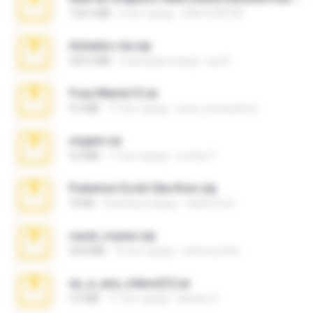
126.5 MB
6 лет назад
nIGHTmAYOR
Achados sla.zip
220.0 MB
5 месяцев назад
Lya K.
Foxy Mama15.rar
9.5 MB
17 лет назад
extra_precautions
virgem.rar
4.4 MB
17 лет назад
Lucinei 7.
Pokemon Ecchi Gba Rom.zip
70 KB
4 месяца назад
Caleb Price
casal_voyeur.zip
20.8 MB
15 лет назад
netowescher
eu_e_ana_videos[1].rar
5.5 MB
11 лет назад
Adriano F.