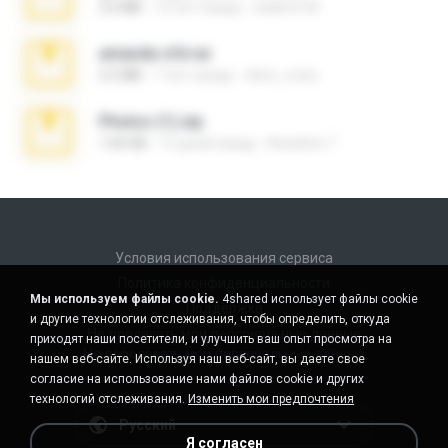
2.6 MB
10 лет назад
vladimir M.
amanda sfd.rar
5.2 MB
7 лет назад
elton_roots
Photos (1).zip
1.60 GB
13 дней назад
Anacleto T.
Условия использования сервиса
Политика конфиденциальности
Мы используем файлы cookie.
4shared использует файлы cookie
Поддержка
и другие технологии отслеживания, чтобы определить, откуда
Не продавать мои персональные данные
приходят наши посетители, и улучшить ваш опыт просмотра на
Не передавать мои персональные данные
нашем веб-сайте. Используя наш веб-сайт, вы даете свое
согласие на использование нами файлов cookie и других
технологий отслеживания.
Изменить мои предпочтения
Русский
Я согласен