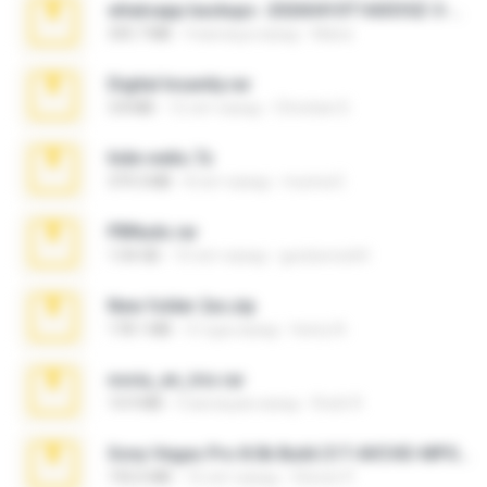
whatsapp backups -20260410T160335Z-3-001.zip
335.7 MB
4 месяца назад
Maria
Digital Insanity.rar
3.8 MB
12 лет назад
Christian D.
hide vedio.7z
379.3 MB
8 лет назад
munna E.
PBNuds.rar
1.04 GB
10 лет назад
gustavocs64
New folder 2xx.zip
178.1 MB
3 года назад
henry N.
novia_en_trio.rar
14.9 MB
5 месяцев назад
Rodri R.
Sony Vegas Pro 8.0b Build 217-AVCHD-MPG-AC3 FIXED.7z
192.6 MB
16 лет назад
Steven P.