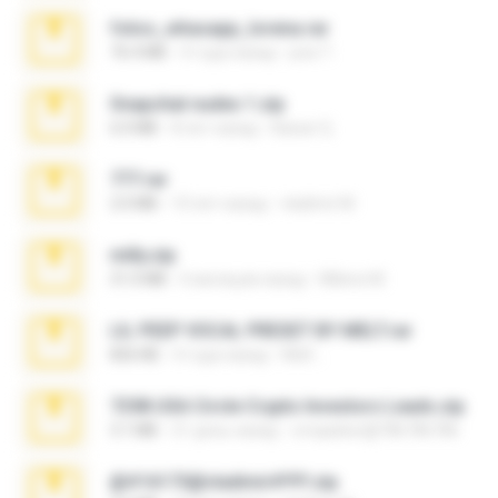
fotos_whasapp_lorena.rar
76.4 MB
4 года назад
jose T.
Snapchat nudes 1.zip
6.0 MB
8 лет назад
Baixar Q.
777.rar
2.0 MB
10 лет назад
vladimir M.
milly.zip
31.0 MB
6 месяцев назад
Milene M.
LIL PEEP VOCAL PRESET BY MELT.rar
826 KB
4 года назад
Melt ..
7258 USA Circle Crypto Investors Leads.zip
3.1 MB
21 день назад
cmqadeer@786786786
@#16173@vladimir#!!!!!!.zip