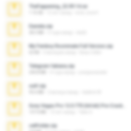
TheFappening_22.09.14.rar
1.16 GB
12 лет назад
erick_lover4
Daniela.zip
28.2 MB
3 года назад
ela26
My Femboy Roommate Full Version.zip
62 KB
5 месяцев назад
Beau Collier
Telegram fabiana.zip
244.8 MB
4 года назад
yrangravanatal
ouh!.zip
95.6 MB
2 месяца назад
vladimir M.
Sony Vegas Pro 12.0.770 (64-bit) Pre-Cracked.zip
137.0 MB
12 лет назад
Tales S.
cellfolder.zip