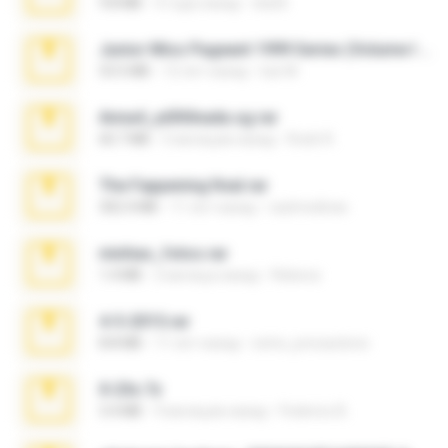
9.8 MB
3 года назад
ela26
Junior Miss Pageant 1999 Series (Volume I Part I NC 6).7z
53.5 MB
12 лет назад
luis M.
Anna4_yd3t0nada.sg.rar
60.7 MB
5 месяцев назад
Rodri R.
The Fappening final.rar
302.4 MB
11 лет назад
raulmedinax
minhas_fotos.rar
1.4 MB
2 месяца назад
Rebeca
4-5-2015.rar
8.8 MB
11 лет назад
extra_precautions
X-23x.7z
3.4 MB
9 месяцев назад
Federico B.