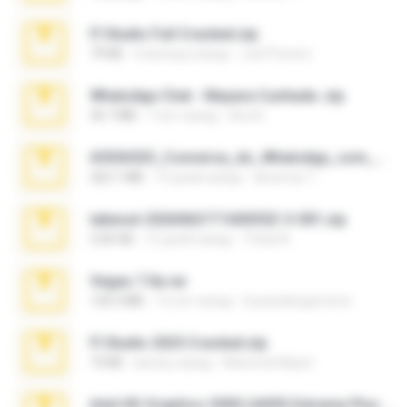
Fl Studio Full Cracked.zip
79 KB
4 месяца назад
Joel Powers
WhatsApp Chat - Mayara Cunhada .zip
36.7 MB
7 лет назад
Ana K.
65536533_Conversa_do_WhatsApp_com_Meu_Esposo.zip
262.1 MB
15 дней назад
desomar T.
takeout-20260621T160055Z-3-001.zip
2.00 GB
12 дней назад
Thata N.
Vegas 7.0a.rar
120.3 MB
15 лет назад
boyisadangerzone
Fl Studio 2025 Cracked.zip
73 KB
месяц назад
Maverick Mayer
Intel HD Graphics 3000 (4459) Extreme Plus 2.0.zip