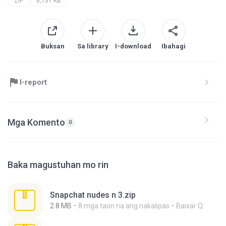
ZIP
6,131 KB
Buksan
Sa library
I-download
Ibahagi
I-report
Mga Komento
0
Baka magustuhan mo rin
Snapchat nudes n 3.zip
2.8 MB
8 mga taon na ang nakalipas
Baixar Q.