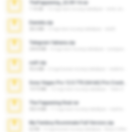
TheFappening_22.09.14.rar
1.16 GB
12 mga taon na ang nakalipas
erick_lover4
Daniela.zip
28.2 MB
3 mga taon na ang nakalipas
ela26
Telegram fabiana.zip
244.8 MB
4 mga taon na ang nakalipas
yrangravanatal
ouh!.zip
95.6 MB
2 mga buwan na ang nakalipas
vladimir M.
Sony Vegas Pro 12.0.770 (64-bit) Pre-Cracked.zip
137.0 MB
12 mga taon na ang nakalipas
Tales S.
The Fappening final.rar
302.4 MB
11 mga taon na ang nakalipas
raulmedinax
My Femboy Roommate Full Version.zip
62 KB
5 mga buwan na ang nakalipas
Beau Collier