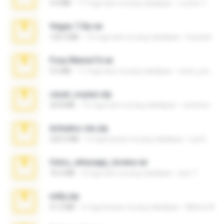
4.4 MB
17 mga taon na ang nakalipas
Lucinei 7.
Vegas 7.0a.rar
120.3 MB
15 mga taon na ang nakalipas
boyisadangerzone
Foxy Mama15.rar
9.5 MB
17 mga taon na ang nakalipas
extra_precautions
casal_voyeur.zip
20.8 MB
15 mga taon na ang nakalipas
netowescher
Achados sla.zip
220.0 MB
5 mga buwan na ang nakalipas
Lya K.
fotos_whasapp_lorena.rar
76.4 MB
4 mga taon na ang nakalipas
jose T.
milly.zip
31.0 MB
6 mga buwan na ang nakalipas
Milene M.