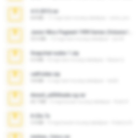
4-5-2015.rar
8.8 MB
11 mga taon na ang nakalipas
extra_precautions
Junior Miss Pageant 1999 Series (Volume I Part I NC 6).7z
53.5 MB
12 mga taon na ang nakalipas
luis M.
Snapchat nudes 1.zip
6.0 MB
8 mga taon na ang nakalipas
Baixar Q.
cellfolder.zip
9.8 MB
3 mga taon na ang nakalipas
ela26
Anna4_yd3t0nada.sg.rar
60.7 MB
5 mga buwan na ang nakalipas
Rodri R.
X-23x.7z
3.4 MB
9 mga buwan na ang nakalipas
Federico B.
minhas_fotos.rar