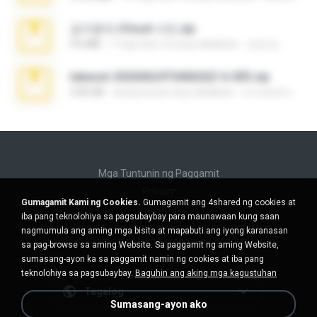
김지윤의 iCloud 사진.zip
9.6 MB
7 mga taon na ang nakalipas
성경 김.
takeout-20260624T040626Z-6-003.zip
2.00 GB
isang buwan ang nakalipas
อรรถพงษ์ บ.
Mga Tuntunin ng Paggamit
Privacy
Gumagamit Kami ng Cookies.
Gumagamit ang 4shared ng cookies at
Suporta
iba pang teknolohiya sa pagsubaybay para maunawaan kung saan
Huwag ibenta ang aking personal na impormasyon
nagmumula ang aming mga bisita at mapabuti ang iyong karanasan
Huwag ibahagi ang aking personal na impormasyon
sa pag-browse sa aming Website. Sa paggamit ng aming Website,
sumasang-ayon ka sa paggamit namin ng cookies at iba pang
teknolohiya sa pagsubaybay.
Baguhin ang aking mga kagustuhan
Tagalog
Sumasang-ayon ako