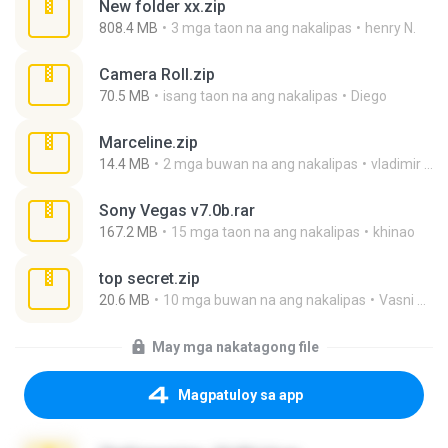
New folder xx.zip
808.4 MB
3 mga taon na ang nakalipas
henry N.
Camera Roll.zip
70.5 MB
isang taon na ang nakalipas
Diego
Marceline.zip
14.4 MB
2 mga buwan na ang nakalipas
vladimir M.
Sony Vegas v7.0b.rar
167.2 MB
15 mga taon na ang nakalipas
khinao
top secret.zip
20.6 MB
10 mga buwan na ang nakalipas
Vasni Vhuo
May mga nakatagong file
Magpatuloy sa app