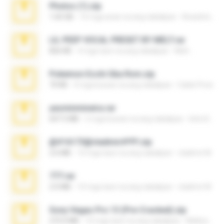
Photos (1).zip
1.60 GB
16 mga araw na ang nakalipas
Anacleto T.
LIL PEEP VOCAL PRESET BY MELT.rar
826 KB
4 mga taon na ang nakalipas
Melt ..
Pokemon Ecchi Gba Rom.zip
70 KB
4 mga buwan na ang nakalipas
Caleb Price
yasminmineira.rar
647.5 MB
2 mga buwan na ang nakalipas
letiro5708@fanchatu.com
@#16173@vladimir#!!!!!!.zip
2.6 MB
10 mga taon na ang nakalipas
vladimir M.
777.rar
2.0 MB
10 mga taon na ang nakalipas
vladimir M.
Sony Vegas Pro 13 (Pre-Cracked).zip
272.0 MB
10 mga taon na ang nakalipas
Mellicent D.