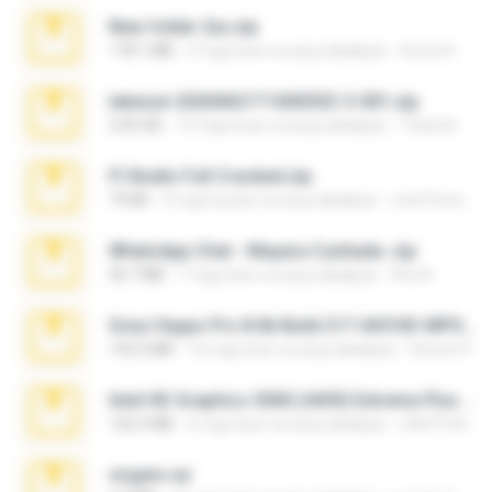
New folder 2xx.zip
178.1 MB
3 mga taon na ang nakalipas
henry N.
takeout-20260621T160055Z-3-001.zip
2.00 GB
15 mga araw na ang nakalipas
Thata N.
Fl Studio Full Cracked.zip
79 KB
4 mga buwan na ang nakalipas
Joel Powers
WhatsApp Chat - Mayara Cunhada .zip
36.7 MB
7 mga taon na ang nakalipas
Ana K.
Sony Vegas Pro 8.0b Build 217-AVCHD-MPG-AC3 FIXED.7z
192.6 MB
16 mga taon na ang nakalipas
Steven P.
Intel HD Graphics 3000 (4459) Extreme Plus 2.0.zip
126.5 MB
6 mga taon na ang nakalipas
nIGHTmAYOR
virgem.rar