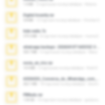
1.4 MB
3 mga buwan na ang nakalipas
Rebeca
Digital Insanity.rar
3.8 MB
12 mga taon na ang nakalipas
Christian D.
hide vedio.7z
379.3 MB
8 mga taon na ang nakalipas
munna E.
whatsapp backups -20260410T160335Z-3-001.zip
335.7 MB
4 mga buwan na ang nakalipas
Maria
novia_en_trio.rar
14.9 MB
5 mga buwan na ang nakalipas
Rodri R.
65536533_Conversa_do_WhatsApp_com_Meu_Esposo.zip
262.1 MB
18 mga araw na ang nakalipas
desomar T.
PBNuds.rar
1.04 GB
10 mga taon na ang nakalipas
gustavocs64