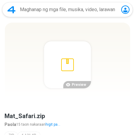
Preview
Mat_Safari.zip
Paola
15 taon nakaraan
higit pa...