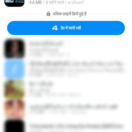
4.6 MB
8 महीने पहले
นวมินทร์
अधिक फ़ाइलें छिपी हुई हैं
ऐप में जारी रखें
ฉันมันก็ดีได้แค่นี้
ฉันมันก็ดีได้แค่นี้
4.2 MB
9 महीने पहले
D
ເຊົາຮ້ອງເຖົ້າຊິເອົາທໍ່ໃດ (เซาฮ้องเถ้าสิเอาเท่าใด) ບຸນເກີດ ຫນູຫ່ວງ ft. ໂສພາ ຈຸນທະລາ
ເຊົາຮ້ອງເຖົ້າຊິເອົາທໍ່ໃດ (เซาฮ้องเถ้าสิเอาเท่าใด) ບຸນເກີດ ຫນູຫ່ວງ ft. ໂສພາ ຈຸນທະລາ
6.0 MB
2 महीने पहले
But G.
ผู้บ่าวเสื้อปุ๋ย
ผู้บ่าวเสื้อปุ๋ย
5.2 MB
एक साल पहले
Mith 9.
หนูน้อยสู้ชีวิตกับภารกิจเลี้ยงพี่ชายทั้งห้า.pdf
27.2 MB
19 दिन पहले
Pandarin
Tomodachi Life Living the Dream [NSP].torrent