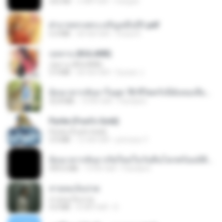
252 KB
2 महीने पहले
margob
ฝ่าบาททรงพระเจริญหมื่นปี1.pdf
6.4 MB
एक साल पहले
Orasa K.
กุหลาบ (KULARB)
กุหลาบ (KULARB)
5.9 MB
एक साल पहले
Suwan J.
ย้อนเวลากลับมาในยุค 70 ชีวิตครั้งนี้ฉันขอเลือกเอง จบ.pdf
32.8 MB
19 दिन पहले
Pandarin
Pyrite (Fool's Gold)
Pyrite (Fool's Gold)
3.4 MB
12 साल पहले
princess Y.
ย้อนเวลากลับมาเกิดใหม่ในวันสิ้นโลกพร้อมมิติส่วนตัว 1-443 [จบ] - 揍趴长颈鹿.pdf
499.6 MB
19 दिन पहले
Pandarin
สายลมเจ็บปวด
สายลมเจ็บปวด
4.0 MB
8 महीने पहले
D