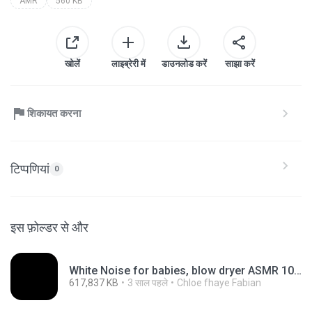
AMR
560 KB
खोलें
लाइब्रेरी में
डाउनलोड करें
साझा करें
शिकायत करना
टिप्पणियां
0
इस फ़ोल्डर से और
White Noise for babies, blow dryer ASMR 10 hours, relaxing video, sleep aide, hair dryer.mp4
617,837 KB
3 साल पहले
Chloe fhaye Fabian