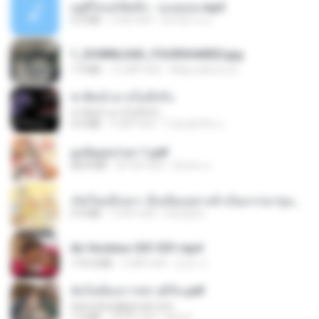
อยู่ที่ไหนก็คิดถึง - เมนทอล.mp3
4.2 MB
2 साल पहले
มันไม้สาย ม.
1_DOWNLOAD_FOURSHARED.jpg
1.9 MB
12 महीने पहले
Wtlprodthree A.
ชาติหน้าอาจไม่มีจริง
ชาติหน้าอาจไม่มีจริง
4.4 MB
9 महीने पहले
ไวลุ้น&#39; อ.
ฮูหยิuสุดป่วuฯ 1.pdf
68.8 MB
एक साल पहले
ณิชพน แ.
เกิดใหม่อีกครา อี๋เหนียงอย่างข้าเป็นภรรยาขุนนาง 1_ST.pdf
4.9 MB
19 दिन पहले
Pandarin
Air Hostess S01 E01.mp4
174.4 MB
3 महीने पहले
민호 이.
ฉันไม่ต้องการพร สุจิรัน.pdf
tanmobza@gmail.com
1.4 MB
28 दिन पहले
Mob K.