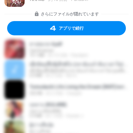
さらにファイルが隠れています
アプリで続行
สาปสมรส 4.pdf
CamScanner
73.1 MB
約 15 日前
Pandarin
ເຊົາຮ້ອງເຖົ້າຊິເອົາທໍ່ໃດ (เซาฮ้องเถ้าสิเอาเท่าใด) ບຸນເກີດ ຫນູຫ່ວງ ft. ໂສພາ ຈຸນທະລາ
ເຊົາຮ້ອງເຖົ້າຊິເອົາທໍ່ໃດ (เซาฮ้องเถ้าสิเอาเท่าใด) ບຸນເກີດ ຫນູຫ່ວງ ft. ໂສພາ ຈຸນທະລາ
6.0 MB
約 2 月前
But G.
Tomodachi Life Living the Dream [NSP].torrent
252 KB
約 2 月前
margob
กุหลาบ (KULARB)
กุหลาบ (KULARB)
5.9 MB
約 1 年前
Suwan J.
ผู้บ่าวเสื้อปุ๋ย
ผู้บ่าวเสื้อปุ๋ย