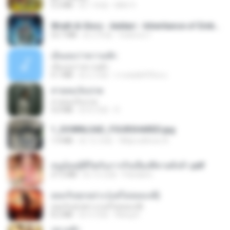
5.2 MB
約 1 年前
Mith 9.
Wrath & Glory - Aeldari - Inheritance of Embers.pdf
53.7 MB
約 2 年前
federico f
เอิ้นเธอว่าความฮัก
เอิ้นเธอว่าความฮัก
4.1 MB
約 2 月前
ถามพ่อ&#39;พ ม.
สายลมเจ็บปวด
สายลมเจ็บปวด
4.0 MB
約 8 月前
D
1_DOWNLOAD_FOURSHARED.jpg
1.9 MB
約 12 月前
Wtlprodthree A.
หนูน้อยสู้ชีวิตกับภารกิจเลี้ยงพี่ชายทั้งห้า.pdf
27.2 MB
約 15 日前
Pandarin
ยอมรับทุกอย่าง (แต่ไม่ยอมแพ้)
ยอมรับทุกอย่าง (แต่ไม่ยอมแพ้)
8.2 MB
約 4 月前
Wang K.