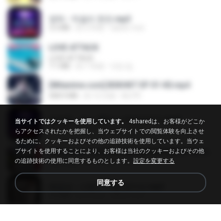
영탁 - 막걸리 한잔.mp3
3.2 MB
約 3 年前
castor-trot
LOVE ATTACK
LOVE ATTACK
7.1 MB
約 1 年前
지빈 임.
[Witanime.com] BSKHKT EP 01 HD.mp4
408.9 MB
約 12 日前
BLITR
임영웅 - 어느 60대 노부부이야기.mp3
当サイトではクッキーを使用しています。
4sharedは、お客様がどこか
4.6 MB
約 4 年前
castor-trot
らアクセスされたかを把握し、当ウェブサイトでの閲覧体験を向上させ
るために、クッキーおよびその他の追跡技術を使用しています。当ウェ
ブサイトを使用することにより、お客様は当社のクッキーおよびその他
[Witanime.com] RKNGMNNTSRCMB EP 05 HD.mp4
の追跡技術の使用に同意するものとします。
設定を変更する
186.0 MB
約 14 日前
LOLKI
同意する
배금성 - 사랑이 비를 맞아요.mp3
3.5 MB
約 3 年前
castor-trot
진성 - 천년을 빌려준다면.mp3