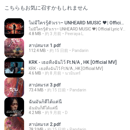
こちらもお気に召すかもしれません
ไม่มีใครรู้ตัวเรา– UNHEARD MUSIC 🖤| Official Lyric Video | เพลงสู้ชีวิต
ไม่มีใครรู้ตัวเรา– UNHEARD MUSIC 🖤| Official Lyric Video | เพลงสู้ชีวิต
4.8 MB
約 3 月前
Peeraya L.
สาปสมรส 1.pdf
112.4 MB
約 15 日前
Pandarin
KRK - เธอทิ้งฉันไว้ Ft.N/A , HK [Official MV]
KRK - เธอทิ้งฉันไว้ Ft.N/A , HK [Official MV]
4.6 MB
約 8 月前
นวมินทร์
สาปสมรส 3.pdf
73.4 MB
約 15 日前
Pandarin
ฉันมันก็ดีได้แค่นี้
ฉันมันก็ดีได้แค่นี้
4.2 MB
約 9 月前
D
สาปสมรส 2.pdf
78.3 MB
約 15 日前
Pandarin