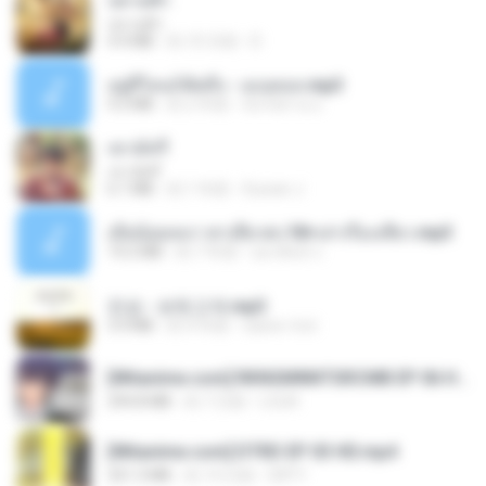
ปลายฟ้า
ปลายฟ้า
4.4 MB
約 10 月前
D
อยู่ที่ไหนก็คิดถึง - เมนทอล.mp3
4.2 MB
約 2 年前
มันไม้สาย ม.
เขามัทรี
เขามัทรี
6.1 MB
約 1 年前
Suwan J.
เมียน้อยเหงา พาเสียวค่ะ18+เล่าเรื่องเสียว.mp3
14.2 MB
約 7 年前
อมรพันธ์ จ.
진성 - 보릿고개.mp3
3.4 MB
約 4 年前
castor-trot
[Witanime.com] RKNGMNNTSRCMB EP 06 HD.mp4
294.8 MB
約 7 日前
LOLKI
[Witanime.com] DTRD EP 03 HD.mp4
321.3 MB
約 14 日前
DRTY