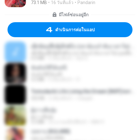
73.1 MB
16 วันที่แล้ว
Pandarin
มีไฟล์ซ่อนอยู่อีก
ดำเนินการต่อในแอป
ເຊົາຮ້ອງເຖົ້າຊິເອົາທໍ່ໃດ (เซาฮ้องเถ้าสิเอาเท่าใด) ບຸນເກີດ ຫນູຫ່ວງ ft. ໂສພາ ຈຸນທະລາ
ເຊົາຮ້ອງເຖົ້າຊິເອົາທໍ່ໃດ (เซาฮ้องเถ้าสิเอาเท่าใด) ບຸນເກີດ ຫນູຫ່ວງ ft. ໂສພາ ຈຸນທະລາ
6.0 MB
2 เดือนที่แล้ว
But G.
ฉันมันก็ดีได้แค่นี้
ฉันมันก็ดีได้แค่นี้
4.2 MB
9 เดือนที่แล้ว
D
Tomodachi Life Living the Dream [NSP].torrent
252 KB
2 เดือนที่แล้ว
margob
ผู้บ่าวเสื้อปุ๋ย
ผู้บ่าวเสื้อปุ๋ย
5.2 MB
ประมาณหนึ่งปีที่แล้ว
Mith 9.
กุหลาบ (KULARB)
กุหลาบ (KULARB)