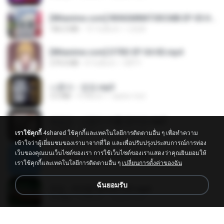
[Witanime.com] RKNGMNNTSRCMB EP 05 HD.mp4
186.0 MB
15 วันที่แล้ว
LOLKI
[Witanime.com] DTRD EP 04 HD.mp4
279.0 MB
8 วันที่แล้ว
DRTY
나훈아 - 영영.mp3
3.5 MB
4 ปีที่แล้ว
castor-trot
배금성 - 사랑이 비를 맞아요.mp3
3.5 MB
4 ปีที่แล้ว
castor-trot
เราใช้คุกกี้
4shared ใช้คุกกี้และเทคโนโลยีการติดตามอื่น ๆ เพื่อทำความ
เข้าใจว่าผู้เยี่ยมชมของเรามาจากที่ใด และเพื่อปรับปรุงประสบการณ์การท่อง
เว็บของคุณบนเว็บไซต์ของเรา การใช้เว็บไซต์ของเราแสดงว่าคุณยินยอมให้
신유리) 유두자위 A to Z.mp3
เราใช้คุกกี้และเทคโนโลยีการติดตามอื่น ๆ
เปลี่ยนการตั้งค่าของฉัน
256.6 MB
2 ปีที่แล้ว
좀비고4인커플 좀.
ฉันยอมรับ
진성 - 천년을 빌려준다면.mp3
3.4 MB
4 ปีที่แล้ว
castor-trot
Kita Usahakan Lagi