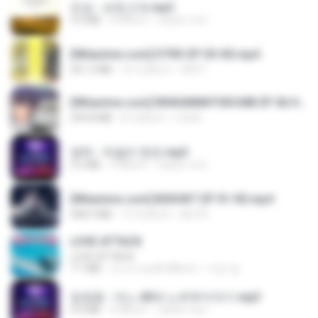
진성 - 보릿고개.mp3
3.4 MB
4 ปีที่แล้ว
castor-trot
[Witanime.com] DTRD EP 03 HD.mp4
321.3 MB
16 วันที่แล้ว
DRTY
[Witanime.com] RKNGMNNTSRCMB EP 06 HD.mp4
294.8 MB
8 วันที่แล้ว
LOLKI
영탁 - 막걸리 한잔.mp3
3.2 MB
3 ปีที่แล้ว
castor-trot
[Witanime.com] BSKHKT EP 01 HD.mp4
408.9 MB
13 วันที่แล้ว
BLITR
LOVE ATTACK
LOVE ATTACK
7.1 MB
ประมาณหนึ่งปีที่แล้ว
지빈 임.
임영웅 - 어느 60대 노부부이야기.mp3
4.6 MB
4 ปีที่แล้ว
castor-trot