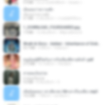
5.9 MB
ประมาณหนึ่งปีที่แล้ว
Suwan J.
เอิ้นเธอว่าความฮัก
เอิ้นเธอว่าความฮัก
4.1 MB
2 เดือนที่แล้ว
ถามพ่อ&#39;พ ม.
1_DOWNLOAD_FOURSHARED.jpg
1.9 MB
12 เดือนที่แล้ว
Wtlprodthree A.
Wrath & Glory - Aeldari - Inheritance of Embers.pdf
53.7 MB
2 ปีที่แล้ว
federico f
หนูน้อยสู้ชีวิตกับภารกิจเลี้ยงพี่ชายทั้งห้า.pdf
27.2 MB
16 วันที่แล้ว
Pandarin
สายลมเจ็บปวด
สายลมเจ็บปวด
4.0 MB
8 เดือนที่แล้ว
D
เมียน้อยเหงา พาเสียวค่ะ18+เล่าเรื่องเสียว.mp3
14.2 MB
7 ปีที่แล้ว
อมรพันธ์ จ.