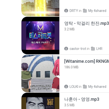
DRTY
in
My 4shared
영탁 - 막걸리 한잔.mp3
3.2 MB
castor-trot
in
LHR
186.0 MB
LOLKI
in
My 4shared
나훈아 - 영영.mp3
3.5 MB