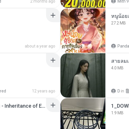
d
2 months ago
Mith 9
หนูน้อยส
27.2 MB
about a year ago
Panda
สายลมเ
4.0 MB
red
12 years ago
D
in
Wrath & Glory - Aeldari - Inheritance of Embers.pdf
1_DOW
1.9 MB