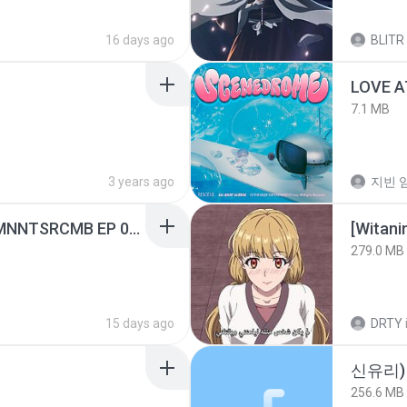
16 days ago
BLITR
LOVE 
7.1 MB
3 years ago
지빈 임
[Witanime.com] RKNGMNNTSRCMB EP 05 HD.mp4
[Witan
279.0 MB
15 days ago
DRTY
신유리) 
256.6 MB