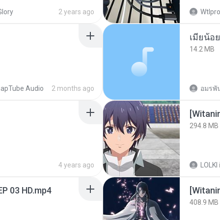
Glory
2 years ago
Wtlpro
14.2 MB
apTube Audio
2 months ago
อมรพัน
294.8 MB
4 years ago
LOLKI
EP 03 HD.mp4
[Witan
408.9 MB