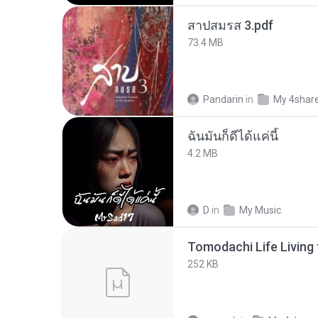
สาปสมรส 3.pdf
73.4 MB
Pandarin
in
My 4shar
ฉันมันก็ดีได้แค่นี้
4.2 MB
D
in
My Music
252 KB