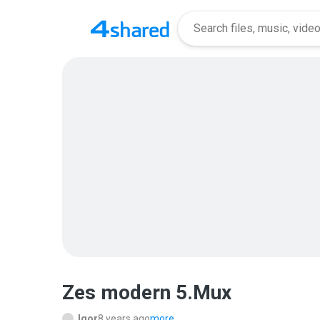
Zes modern 5.Mux
Igor
8 years ago
more...