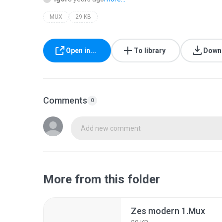
MUX
29 KB
Open in...
To library
Down
Comments
0
Add new comment
More from this folder
Zes modern 1.Mux