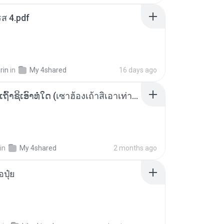
ส 4.pdf
rin
in
My 4shared
16 days ago
ເຊົາຮ້ອງເຖົ້າຊິເອົາທໍ່ໃດ (เซาฮ้องเถ้าสิเอาเท่าใด) ບຸນເກີດ ຫນູຫ່ວງ ft. ໂສພາ ຈຸນທະລາ
in
My 4shared
2 months ago
้อปุ๋ย