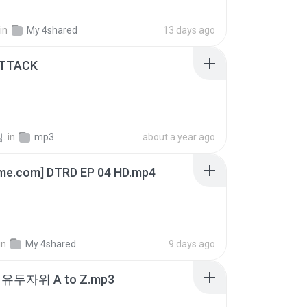
in
My 4shared
13 days ago
ATTACK
.
in
mp3
about a year ago
ime.com] DTRD EP 04 HD.mp4
in
My 4shared
9 days ago
유두자위 A to Z.mp3