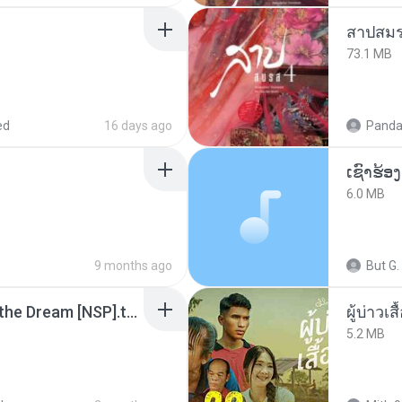
สาปสมร
73.1 MB
ed
16 days ago
Panda
6.0 MB
9 months ago
But G.
Tomodachi Life Living the Dream [NSP].torrent
ผู้บ่าวเสื
5.2 MB