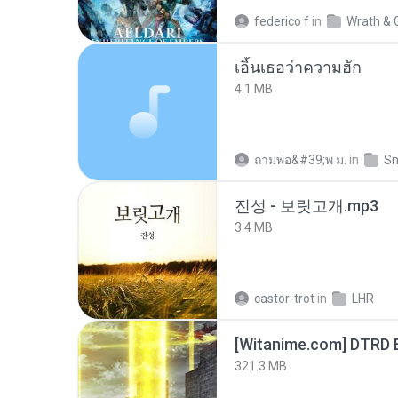
federico f
in
Wrath & 
เอิ้นเธอว่าความฮัก
4.1 MB
ถามพ่อ&#39;พ ม.
in
Sn
진성 - 보릿고개.mp3
3.4 MB
castor-trot
in
LHR
[Witanime.com] DTRD 
321.3 MB