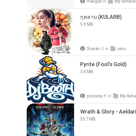
margob
in
My 4share
กุหลาบ (KULARB)
5.9 MB
Suwan J.
in
เพลง
Pyrite (Fool's Gold)
3.4 MB
princess Y.
in
My 4sha
53.7 MB