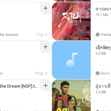
สาปสมร
73.1 MB
My 4shared
17일 전
Panda
6.0 MB
ic
9개월 전
But G.
Tomodachi Life Living the Dream [NSP].torrent
ผู้บ่าวเสื
5.2 MB