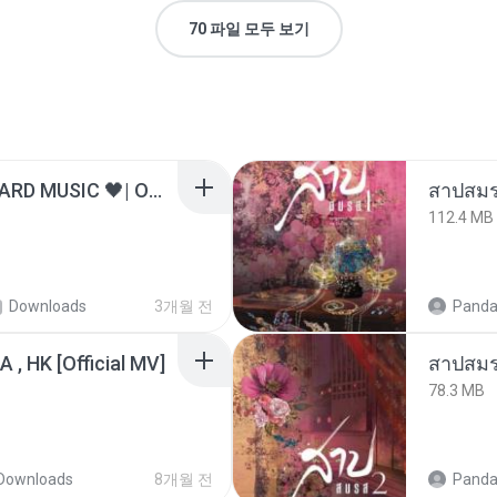
70 파일 모두 보기
ไม่มีใครรู้ตัวเรา– UNHEARD MUSIC 🖤| Official Lyric Video | เพลงสู้ชีวิต
สาปสมร
112.4 MB
Downloads
3개월 전
Panda
/A , HK [Official MV]
สาปสมร
78.3 MB
Downloads
8개월 전
Panda