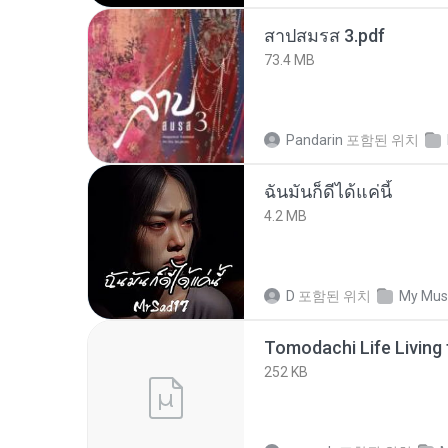
สาปสมรส 3.pdf
73.4 MB
Pandarin
포함된 위치
ฉันมันก็ดีได้แค่นี้
4.2 MB
D
포함된 위치
My Mus
252 KB