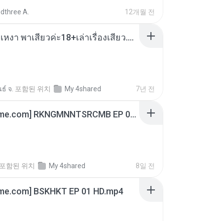
dthree A.
12개월 전
เมียน้อยเหงา พาเสียวค่ะ18+เล่าเรื่องเสียว.mp3
ธ์ จ.
포함된 위치
My 4shared
7년 전
[Witanime.com] RKNGMNNTSRCMB EP 06 HD.mp4
포함된 위치
My 4shared
8일 전
ime.com] BSKHKT EP 01 HD.mp4