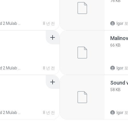
76 KB
Mulab preset my
8 년 전
Igor
포
Malino
66 KB
Mulab preset my
8 년 전
Igor
포
Sound 
58 KB
Mulab preset my
8 년 전
Igor
포