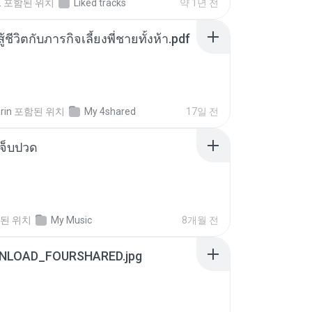
.
포함된 위치
Liked tracks
약 1년 전
ู้ชีวิตกับภารกิจเลี้ยงพี่ชายทั้งห้า.pdf
rin
포함된 위치
My 4shared
17일 전
จ็บปวด
된 위치
My Music
8개월 전
NLOAD_FOURSHARED.jpg