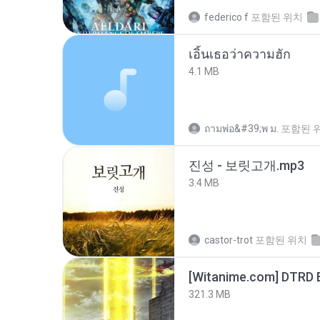
federico f
포함된 위치
เอิ้นเธอว่าความฮัก
4.1 MB
ถามพ่อ&#39;พ ม.
포함된 
진성 - 보릿고개.mp3
3.4 MB
castor-trot
포함된 위치
[Witanime.com] DTRD 
321.3 MB