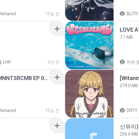
4shared
16일 전
BLITR
LOVE 
7.1 MB
LHR
3년 전
지빈 임
[Witanime.com] RKNGMNNTSRCMB EP 05 HD.mp4
[Witan
279.0 MB
4shared
15일 전
DRTY
신유리) 
256.6 MB