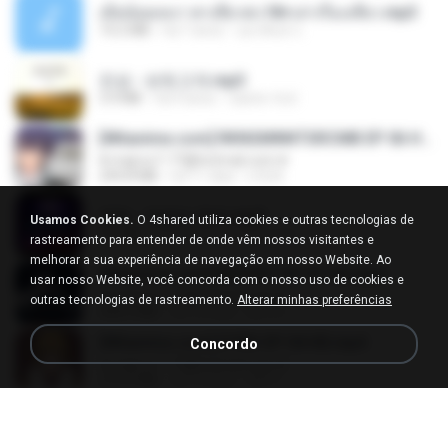
เมียน้อยเหงา พาเสียวค่ะ18+เล่าเรื่องเสียว.mp3
14.2 MB
há 7 anos
อมรพันธ์ จ.
진성 - 보릿고개.mp3
3.4 MB
há 4 anos
castor-trot
[Witanime.com] RKNGMNNTSRCMB EP 06 HD.mp4
♥ majroo7-77@hotmail.com ♥
294.8 MB
há 11 dias
LOLKI
영탁 - 막걸리 한잔.mp3
Usamos Cookies.
O 4shared utiliza cookies e outras tecnologias de
3.2 MB
há 3 anos
castor-trot
rastreamento para entender de onde vêm nossos visitantes e
melhorar a sua experiência de navegação em nosso Website. Ao
[Witanime.com] BSKHKT EP 01 HD.mp4
usar nosso Website, você concorda com o nosso uso de cookies e
♥ majroo7-77@hotmail.com ♥
outras tecnologias de rastreamento.
Alterar minhas preferências
408.9 MB
há 16 dias
BLITR
[Witanime.com] DTRD EP 04 HD.mp4
Concordo
♥ majroo7-77@hotmail.com ♥
279.0 MB
há 12 dias
DRTY
LOVE ATTACK
LOVE ATTACK