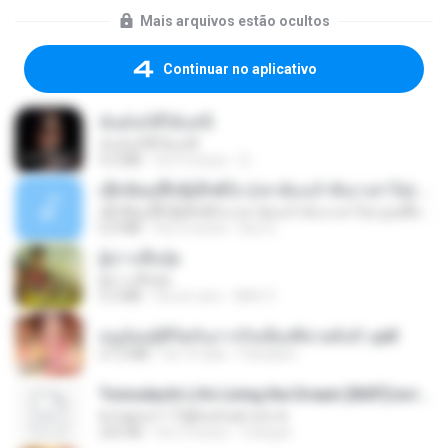
Mais arquivos estão ocultos
Continuar no aplicativo
ฉันมันก็ดีได้แค่นี้
ฉันมันก็ดีได้แค่นี้
4.2 MB
há 9 meses
D
ເຊົາຮ້ອງເຖົ້າຊິເອົາທໍ່ໃດ (เซาฮ้องเถ้าสิเอาเท่าใด) ບຸນເກີດ ຫນູຫ່ວງ ft. ໂສພາ ຈຸນທະລາ
ເຊົາຮ້ອງເຖົ້າຊິເອົາທໍ່ໃດ (เซาฮ้องเถ้าสิเอาเท่าใด) ບຸນເກີດ ຫນູຫ່ວງ ft. ໂສພາ ຈຸນທະລາ
6.0 MB
há 2 meses
But G.
ผู้บ่าวเสื้อปุ๋ย
ผู้บ่าวเสื้อปุ๋ย
5.2 MB
há um ano
Mith 9.
หนูน้อยสู้ชีวิตกับภารกิจเลี้ยงพี่ชายทั้งห้า.pdf
27.2 MB
há 19 dias
Pandarin
Tomodachi Life Living the Dream [NSP].torrent
♥ majroo7-77@hotmail.com ♥
252 KB
há 2 meses
margob