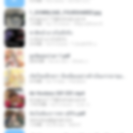
4.2 MB
há 2 anos
มันไม้สาย ม.
1_DOWNLOAD_FOURSHARED.jpg
♥ majroo7-77@hotmail.com ♥
1.9 MB
há 12 meses
Wtlprodthree A.
ชาติหน้าอาจไม่มีจริง
ชาติหน้าอาจไม่มีจริง
4.4 MB
há 9 meses
ไวลุ้น&#39; อ.
ฮูหยิuสุดป่วuฯ 1.pdf
68.8 MB
há um ano
ณิชพน แ.
เกิดใหม่อีกครา อี๋เหนียงอย่างข้าเป็นภรรยาขุนนาง 1_ST.pdf
4.9 MB
há 19 dias
Pandarin
Air Hostess S01 E01.mp4
♥ majroo7-77@hotmail.com ♥
174.4 MB
há 3 meses
민호 이.
ฉันไม่ต้องการพร สุจิรัน.pdf
tanmobza@gmail.com
1.4 MB
há 28 dias
Mob K.