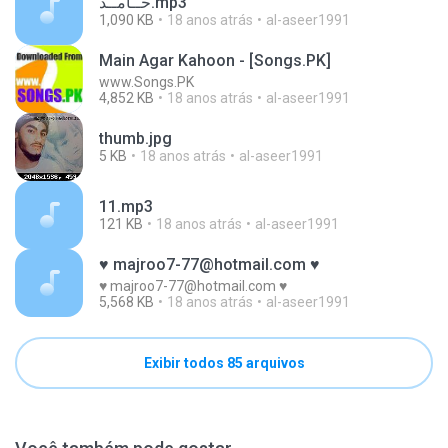
حــامــد.mp3
1,090 KB
18 anos atrás
al-aseer1991
Main Agar Kahoon - [Songs.PK]
www.Songs.PK
4,852 KB
18 anos atrás
al-aseer1991
thumb.jpg
5 KB
18 anos atrás
al-aseer1991
11.mp3
121 KB
18 anos atrás
al-aseer1991
♥ majroo7-77@hotmail.com ♥
♥ majroo7-77@hotmail.com ♥
5,568 KB
18 anos atrás
al-aseer1991
Exibir todos 85 arquivos