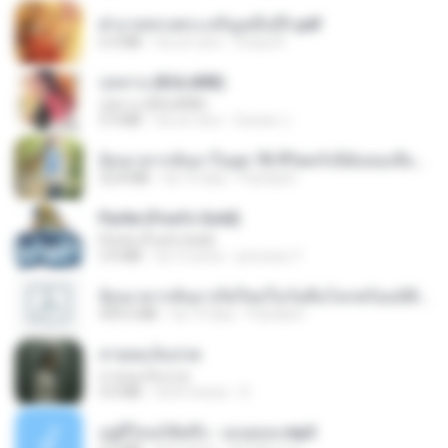
ฝ่าบาททรงพระเจริญหมื่นปี1.pdf
6.4 MB
há um ano
Orasa K.
กุหลาบ (KULARB)
กุหลาบ (KULARB)
5.9 MB
há um ano
Suwan J.
ย้อนเวลากลับมาในยุค 70 ชีวิตครั้งนี้ฉันขอเลือกเอง จบ.pdf
32.8 MB
há 19 dias
Pandarin
Pyrite (Fool's Gold)
Pyrite (Fool's Gold)
3.4 MB
há 12 anos
princess Y.
ย้อนเวลากลับมาเกิดใหม่ในวันสิ้นโลกพร้อมมิติส่วนตัว 1-443 [จบ] - 揍趴长颈鹿.pdf
499.6 MB
há 19 dias
Pandarin
สายลมเจ็บปวด
สายลมเจ็บปวด
4.0 MB
há 8 meses
D
อยู่ที่ไหนก็คิดถึง - เมนทอล.mp3