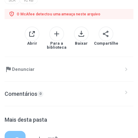
SCR
92 KB
O McAfee detectou uma ameaça neste arquivo
Abrir
Para a
Baixar
Compartilhe
biblioteca
Denunciar
Comentários
0
Mais desta pasta