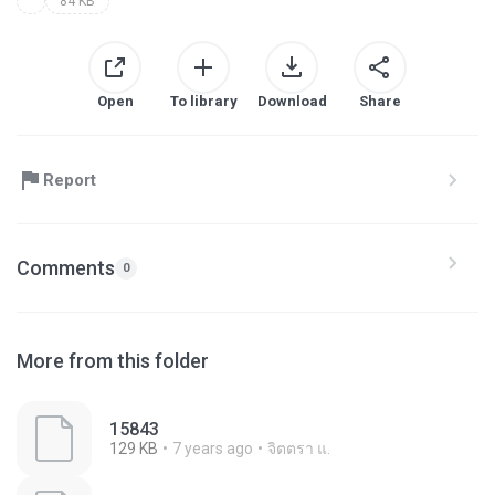
84 KB
Open
To library
Download
Share
Report
Comments
0
More from this folder
15843
129 KB
7 years ago
จิตตรา แ.