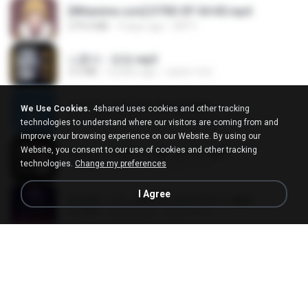
[Witanime.com] DTRD EP 04 HD.mp4
279.0 MB
9 days ago
DRTY
나훈아 - 영영.mp3
3.5 MB
4 years ago
castor-trot
신유리) 유두자위 A to Z.mp3
We Use Cookies.
4shared uses cookies and other tracking
256.6 MB
2 years ago
좀비고4인커플 좀.
technologies to understand where our visitors are coming from and
improve your browsing experience on our Website. By using our
Website, you consent to our use of cookies and other tracking
배금성 - 사랑이 비를 맞아요.mp3
technologies.
Change my preferences
3.5 MB
4 years ago
castor-trot
I Agree
임영웅 - 어느 60대 노부부이야기.mp3
4.6 MB
4 years ago
castor-trot
Air Hostess S01 E01.mp4
174.4 MB
3 months ago
민호 이.
진성 - 천년을 빌려준다면.mp3
3.4 MB
4 years ago
castor-trot