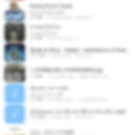
Pyrite (Fool's Gold)
Pyrite (Fool's Gold)
3.4 MB
12 years ago
princess Y.
สายลมเจ็บปวด
สายลมเจ็บปวด
4.0 MB
8 months ago
D
Wrath & Glory - Aeldari - Inheritance of Embers.pdf
53.7 MB
2 years ago
federico f
1_DOWNLOAD_FOURSHARED.jpg
1.9 MB
12 months ago
Wtlprodthree A.
เอิ้นเธอว่าความฮัก
เอิ้นเธอว่าความฮัก
4.1 MB
2 months ago
ถามพ่อ&#39;พ ม.
เมียน้อยเหงา พาเสียวค่ะ18+เล่าเรื่องเสียว.mp3
14.2 MB
7 years ago
อมรพันธ์ จ.
진성 - 보릿고개.mp3