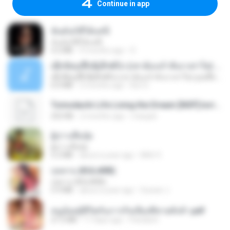
Continue in app
ฉันมันก็ดีได้แค่นี้
ฉันมันก็ดีได้แค่นี้
4.2 MB
9 months ago
D
ເຊົາຮ້ອງເຖົ້າຊິເອົາທໍ່ໃດ (เซาฮ้องเถ้าสิเอาเท่าใด) ບຸນເກີດ ຫນູຫ່ວງ ft. ໂສພາ ຈຸນທະລາ
ເຊົາຮ້ອງເຖົ້າຊິເອົາທໍ່ໃດ (เซาฮ้องเถ้าสิเอาเท่าใด) ບຸນເກີດ ຫນູຫ່ວງ ft. ໂສພາ ຈຸນທະລາ
6.0 MB
2 months ago
But G.
Tomodachi Life Living the Dream [NSP].torrent
252 KB
2 months ago
margob
ผู้บ่าวเสื้อปุ๋ย
ผู้บ่าวเสื้อปุ๋ย
5.2 MB
about a year ago
Mith 9.
กุหลาบ (KULARB)
กุหลาบ (KULARB)
5.9 MB
about a year ago
Suwan J.
หนูน้อยสู้ชีวิตกับภารกิจเลี้ยงพี่ชายทั้งห้า.pdf
27.2 MB
17 days ago
Pandarin