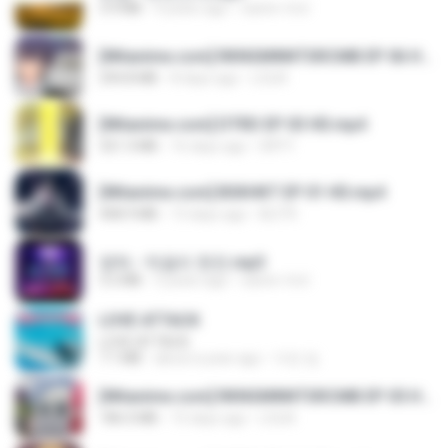
3.4 MB
4 years ago
castor-trot
[Witanime.com] RKNGMNNTSRCMB EP 06 HD.mp4
294.8 MB
8 days ago
LOLKI
[Witanime.com] DTRD EP 03 HD.mp4
321.3 MB
16 days ago
DRTY
[Witanime.com] BSKHKT EP 01 HD.mp4
408.9 MB
13 days ago
BLITR
영탁 - 막걸리 한잔.mp3
3.2 MB
3 years ago
castor-trot
LOVE ATTACK
LOVE ATTACK
7.1 MB
about a year ago
지빈 임.
[Witanime.com] RKNGMNNTSRCMB EP 05 HD.mp4
186.0 MB
15 days ago
LOLKI