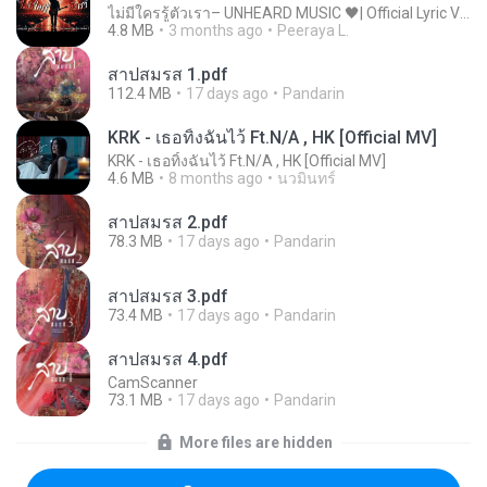
ไม่มีใครรู้ตัวเรา– UNHEARD MUSIC 🖤| Official Lyric Video | เพลงสู้ชีวิต
4.8 MB
3 months ago
Peeraya L.
สาปสมรส 1.pdf
112.4 MB
17 days ago
Pandarin
KRK - เธอทิ้งฉันไว้ Ft.N/A , HK [Official MV]
KRK - เธอทิ้งฉันไว้ Ft.N/A , HK [Official MV]
4.6 MB
8 months ago
นวมินทร์
สาปสมรส 2.pdf
78.3 MB
17 days ago
Pandarin
สาปสมรส 3.pdf
73.4 MB
17 days ago
Pandarin
สาปสมรส 4.pdf
CamScanner
73.1 MB
17 days ago
Pandarin
More files are hidden